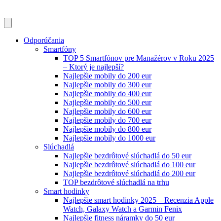
Odporúčania
Smartfóny
TOP 5 Smartfónov pre Manažérov v Roku 2025
– Ktorý je najlepší?
Najlepšie mobily do 200 eur
Najlepšie mobily do 300 eur
Najlepšie mobily do 400 eur
Najlepšie mobily do 500 eur
Najlepšie mobily do 600 eur
Najlepšie mobily do 700 eur
Najlepšie mobily do 800 eur
Najlepšie mobily do 1000 eur
Slúchadlá
Najlepšie bezdrôtové slúchadlá do 50 eur
Najlepšie bezdrôtové slúchadlá do 100 eur
Najlepšie bezdrôtové slúchadlá do 200 eur
TOP bezdrôtové slúchadlá na trhu
Smart hodinky
Najlepšie smart hodinky 2025 – Recenzia Apple
Watch, Galaxy Watch a Garmin Fenix
Najlepšie fitness náramky do 50 eur