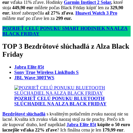
eur
vďaka 11% zľave. Hodinky
Garmin Instinct 2 Solar
,
ktoré
stoja
449,90 eur
môžete počas Black Friday kúpiť len za
329,90
eur
, ktoré zabezpečila
až 27%
zľava
.
Huawei Watch 3 Pro
môžete mať po zľave len za
299 eur.
POZRIEŤ CELÚ PONUKU SMART HODINIEK NA ALZA
BLACK FRIDAY
TOP 3 Bezdrôtové slúchadlá z Alza Black
Friday
Jabra Elite 85t
Sony True Wireless LinkBuds S
JBL Wave 300TWS
POZRIEŤ CELÚ PONUKU BLUETOOTH
SLÚCHADIEL NA ALZA BLACK FRIDAY
Bezdrôtové slúchadlá
s kvalitným potlačením zvuku naozaj nie su
lacné. Kvalita ich zvuku však naozaj stojí za tie prachy. Prečo ich
ale kupovať draho, keď napríklad
Jabra Elite 85t
kúpite o 50 euro
lacnejšie vďaka 22% zľave
? Ich finálna cena je len
179,99 eur
.