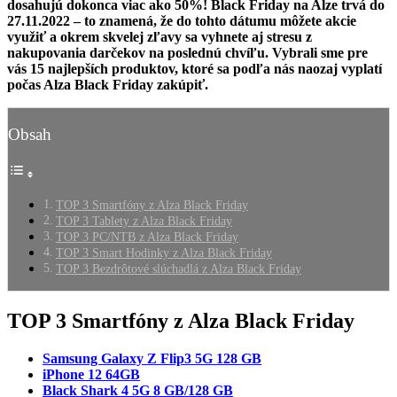
dosahujú dokonca viac ako 50%! Black Friday na Alze trvá do
27.11.2022 – to znamená, že do tohto dátumu môžete akcie
využiť a okrem skvelej zľavy sa vyhnete aj stresu z
nakupovania darčekov na poslednú chvíľu. Vybrali sme pre
vás 15 najlepších produktov, ktoré sa podľa nás naozaj vyplatí
počas Alza Black Friday zakúpiť.
Obsah
TOP 3 Smartfóny z Alza Black Friday
TOP 3 Tablety z Alza Black Friday
TOP 3 PC/NTB z Alza Black Friday
TOP 3 Smart Hodinky z Alza Black Friday
TOP 3 Bezdrôtové slúchadlá z Alza Black Friday
TOP 3 Smartfóny z Alza Black Friday
Samsung Galaxy Z Flip3 5G 128 GB
iPhone 12 64GB
Black Shark 4 5G 8 GB/128 GB