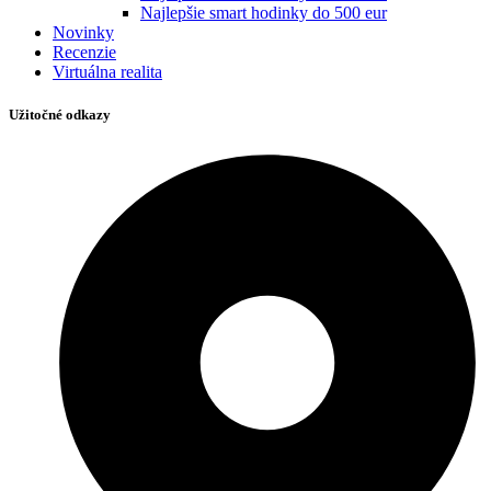
Najlepšie smart hodinky do 500 eur
Novinky
Recenzie
Virtuálna realita
Užitočné odkazy