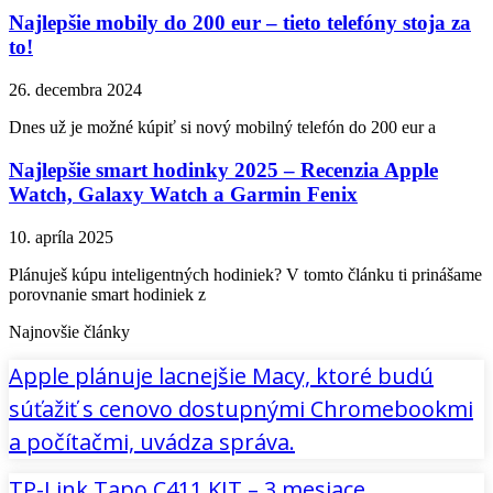
Najlepšie mobily do 200 eur – tieto telefóny stoja za
to!
26. decembra 2024
Dnes už je možné kúpiť si nový mobilný telefón do 200 eur a
Najlepšie smart hodinky 2025 – Recenzia Apple
Watch, Galaxy Watch a Garmin Fenix
10. apríla 2025
Plánuješ kúpu inteligentných hodiniek? V tomto článku ti prinášame
porovnanie smart hodiniek z
Najnovšie články
Apple plánuje lacnejšie Macy, ktoré budú
súťažiť s cenovo dostupnými Chromebookmi
a počítačmi, uvádza správa.
TP-Link Tapo C411 KIT – 3 mesiace