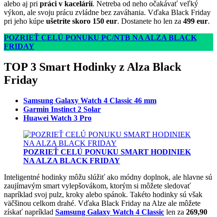
alebo aj pri
práci v kacelárií
. Netreba od neho očakávať veľký
výkon, ale svoju prácu zvládne bez zaváhania. Vďaka Black Friday
pri jeho kúpe
ušetríte skoro 150 eur
. Dostanete ho len za
499 eur
.
POZRIEŤ CELÚ PONUKU PC/NTB NA ALZA BLACK
FRIDAY
TOP 3 Smart Hodinky z Alza Black
Friday
Samsung Galaxy Watch 4 Classic 46 mm
Garmin Instinct 2 Solar
Huawei Watch 3 Pro
POZRIEŤ CELÚ PONUKU SMART HODINIEK
NA ALZA BLACK FRIDAY
Inteligentné hodinky môžu slúžiť ako módny doplnok, ale hlavne sú
zaujímavým smart vylepšovákom, ktorým si môžete sledovať
napríklad svoj pulz, kroky alebo spánok. Takéto hodinky sú však
väčšinou celkom drahé. Vďaka Black Friday na Alze ale môžete
získať napríklad
Samsung Galaxy Watch 4 Classic
len za
269,90