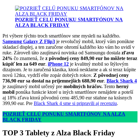
POZRIEŤ CELÚ PONUKU SMARTFÓNOV NA
ALZA BLACK FRIDAY
Pri výbere týchto troch smartfónov sme mysleli na každého.
Samsung Galaxy Z Flip3
je revolučný mobil, ktorý vám ponúkne
skladací displej, a ten zaručene ohromí každého kto vám ho uvidí v
ruke. Zároveň táto zaujímavá novinka od Samsungu dostala
zľavu
24%
čo znamená, že
z pôvodnej ceny 849,90 eur ho môžete teraz
kúpiť len za 649 eur
.
iPhone 12
je kvalitný mobil so štýlovým
dizajnom. Je to zaručená klasika, ktorá nesklame a ak si teraz kúpite
novú 12tku, vydrží ešte zopár dobrých rokov.
Z pôvodnej ceny
736,90 eur sa dostal na príjemnejších 688,90 eur
.
Black Shark 4
je zaujímavý mobil určený pre
mobilných hráčov.
Tento
herný
mobil
ponúka funkcie ktoré u iných smartfónov nenájdete a poteší
aj 18% zľava ktorá pôvodnú cenu 485,90 eur stiahne na krásnych
399,90 eur. Pre
Black Shark 4 sme si pripravili aj recenziu
.
POZRIEŤ CELÚ PONUKU SMARTFÓNOV NA ALZA
BLACK FRIDAY
TOP 3 Tablety z Alza Black Friday