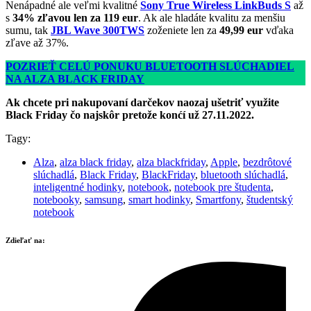
Nenápadné ale veľmi kvalitné
Sony True Wireless LinkBuds S
až
s
34% zľavou len za 119 eur
. Ak ale hladáte kvalitu za menšiu
sumu, tak
JBL Wave 300TWS
zoženiete len za
49,99 eur
vďaka
zľave až 37%.
POZRIEŤ CELÚ PONUKU BLUETOOTH SLÚCHADIEL
NA ALZA BLACK FRIDAY
Ak chcete pri nakupovaní darčekov naozaj ušetriť využite
Black Friday čo najskôr pretože konćí už 27.11.2022.
Tagy:
Alza
,
alza black friday
,
alza blackfriday
,
Apple
,
bezdrôtové
slúchadlá
,
Black Friday
,
BlackFriday
,
bluetooth slúchadlá
,
inteligentné hodinky
,
notebook
,
notebook pre študenta
,
notebooky
,
samsung
,
smart hodinky
,
Smartfony
,
študentský
notebook
Zdieľať na: