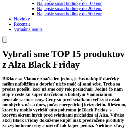
Najlepšie smart hodinky do 100 eur
Najlepšie smart hodinky do 200 eur
Najlepšie smart hodinky do 500 eur
Novinky
Recenzie
Virtuálna realita
Vybrali sme TOP 15 produktov
z Alza Black Friday
Blížiace sa Vianoce značia len jedno, je čas nakúpiť darčeky
našim najbližším a dopriať niečo malé aj sami sebe. Treba sa
predsa potešiť, keď už sme celý rok poslúchali. Jediné čo nám
stojí v ceste ku super darčekom a bohatým Vianociam sú
neustále rastúce ceny. Ceny sú pred sviatkami veľký strašiak
mnohých z nás a dnes, počas energetickej krízy detto. Riešením,
ktoré by mohlo vyriešiť túto pohromu je Black Friday, s
ktorým okrem iných pred sviatkami prichádza aj Alza. Vďaka
akcií Black Friday dokážeme kúpiť inak predražené produkty
za zvýhodnené ceny a ušetriť tak kopec peňazí. Niektoré zľavy