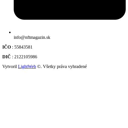
info@nftmagazin.sk
IČO
: 55843581
DIČ
: 2122105986
Vytvoril
LightWeb
©. Všetky práva vyhradené