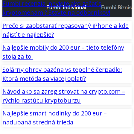
Fumbi recenzia: neviete ako začať s
kryptomenami? Stavte na odborníkov!
Prečo si zaobstarať repasovaný iPhone a kde
nájsť tie najlepšie?
Najlepšie mobily do 200 eur – tieto telefóny
stoja za to!
Solárny ohrev bazéna vs tepelné čerpadlo:
Ktorá metóda sa viacej oplatí?
Návod ako sa zaregistrovať na crypto.com –
rýchlo rastúcu kryptoburzu
Najlepšie smart hodinky do 200 eur –
nadupaná stredná trieda