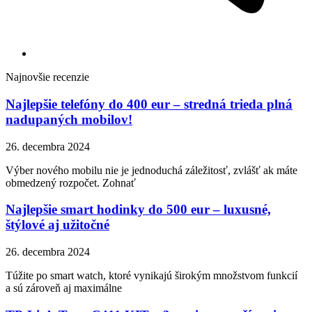
Najnovšie recenzie
Najlepšie telefóny do 400 eur – stredná trieda plná
nadupaných mobilov!
26. decembra 2024
Výber nového mobilu nie je jednoduchá záležitosť, zvlášť ak máte
obmedzený rozpočet. Zohnať
Najlepšie smart hodinky do 500 eur – luxusné,
štýlové aj užitočné
26. decembra 2024
Túžite po smart watch, ktoré vynikajú širokým množstvom funkcií
a sú zároveň aj maximálne