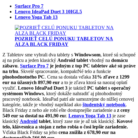
Surface Pro 7
Lenovo IdeaPad Duet 3 10IGL5
Lenovo Yoga Tab 13
POZRIEŤ CELÚ PONUKU TABLETOV NA
ALZA BLACK FRIDAY
Z Tabletov sme vybrali dva tablety s
Windowsom
, ktoré sú schopné
aj na prácu a jeden klasický
Android tablet
vhodný na
domácu
zábavu
.
Surface Pro 7
je jedným z top PC tabletov aké sú práve
na trhu
. Skvelé spracovanie, kompaktNé telo a funkcie
plnohodnotného PC
. Cena sa dostala vďaka
31% zľave z 1299
eur na úžasných 897,90 eur
a to je zľava ktorá sa naozaj oplatí
využiť.
Lenovo IdeaPad Duet 3
je taktiež
PC tablet s operačný
systémom Windows
, ktorý dokáže nahradiť aj plnohodnotný
pracovný notebook. IdeaPad patrí ale samozrejme do nižšej cenovej
kategórie, takže je vhodný napríklad ako
študentský notebook
.
Black Friday z neho ale robí ešte dostupnejšie zariadenie a
z ceny
549 eur sa dostal na 491,90 eu
r.
Lenovo Yoga Tab 13
je zase
klasický
Android
tablet
, ktorý zase nie je až tak klasický.
Kovové
telo, klávesnica a stojan z neho robia o čosi lepšie zariadenie.
Vďaka Black Friday sa jeho
cena znížila z 678,90 eur na
dostupnejších 566,90 eur.