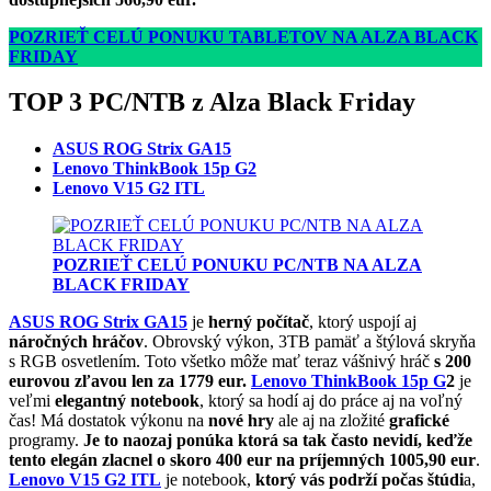
POZRIEŤ CELÚ PONUKU TABLETOV NA ALZA BLACK
FRIDAY
TOP 3 PC/NTB z Alza Black Friday
ASUS ROG Strix GA15
Lenovo ThinkBook 15p G2
Lenovo V15 G2 ITL
POZRIEŤ CELÚ PONUKU PC/NTB NA ALZA
BLACK FRIDAY
ASUS ROG Strix GA15
je
herný počítač
, ktorý uspojí aj
náročných hráčov
. Obrovský výkon, 3TB pamäť a štýlová skryňa
s RGB osvetlením. Toto všetko môže mať teraz vášnivý hráč
s 200
eurovou zľavou len za 1779 eur.
Lenovo ThinkBook 15p G
2
je
veľmi
elegantný notebook
, ktorý sa hodí aj do práce aj na voľný
čas! Má dostatok výkonu na
nové hry
ale aj na zložité
grafické
programy.
Je to naozaj ponúka ktorá sa tak často nevidí, keďže
tento elegán zlacnel o skoro 400 eur na príjemných 1005,90 eur
.
Lenovo V15 G2 ITL
je notebook,
ktorý vás podrží počas štúdi
a,