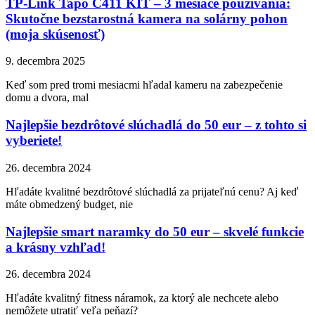
TP-Link Tapo C411 KIT – 3 mesiace používania:
Skutočne bezstarostná kamera na solárny pohon
(moja skúsenosť)
9. decembra 2025
Keď som pred tromi mesiacmi hľadal kameru na zabezpečenie
domu a dvora, mal
Najlepšie bezdrôtové slúchadlá do 50 eur – z tohto si
vyberiete!
26. decembra 2024
Hľadáte kvalitné bezdrôtové slúchadlá za prijateľnú cenu? Aj keď
máte obmedzený budget, nie
Najlepšie smart naramky do 50 eur – skvelé funkcie
a krásny vzhľad!
26. decembra 2024
Hľadáte kvalitný fitness náramok, za ktorý ale nechcete alebo
nemôžete utratiť veľa peňazí?