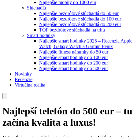
Najlepšie mobily do 1000 eur
Slúchadlá
Najlepšie bezdrôtové slúchadlá do 50 eur
Najlepšie bezdrôtové slúchadlá do 100 eur
Najlepšie bezdrôtové slúchadlá do 200 eur
TOP bezdrôtové slúchadlá na trhu
Smart hodinky
Najlepšie smart hodinky 2025 – Recenzia Apple
Watch, Galaxy Watch a Garmin Fenix
Najlepšie fitness náramky do 50 eur
Najlepšie smart hodinky do 100 eur
Najlepšie smart hodinky do 200 eur
Najlepšie smart hodinky do 500 eur
Novinky
Recenzie
Virtuálna realita
Najlepší telefón do 500 eur – tu
začína kvalita a luxus!