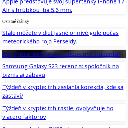
Apple predstavuje svoj supertenký iPhone 17
Air s hrúbkou iba 5,6 mm.
Ostatné články
Stále môžete vidieť jasné ohnivé gule počas
meteorického roja Perseidy.
Ako vybrať najlepší notebook pre študenta?
Samsung Galaxy S23 recenzia: spoločník na
biznis aj zábavu
Týždeň v krypte: trh zasiahla korekcia, kde sa
zastaví?
Týždeň v krypte: trh rastie, ovplyvňuje ho
viacero faktorov