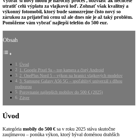
Vybrať si nový mobil je náročný proces , obzvlášť ak nechcete
utratiť celú výplatu za vlajkovú loď. Zohnať však kvalitný a
výkonný fotomobil, ktorý bude samozrejme čisto nový so
zárukou za prijateľnú cenu už ale dnes nie je až taký problém.
Pomôžeme vám vybrať najlepší telefón do 500 eur.
Obsah
Úvod
1. Google Pixel 9a – top kamera a čistý Android
2. OnePlus Nord 5 – výkon na hranici vlajkových modelov
3. Samsung Galaxy A56 5G – spoľahlivý univerzál s dlhou
podporou
Porovnanie najlepších mobilov do 500 € (2025)
Záver
Úvod
Kategória
mobily do 500 €
sa v roku 2025 stáva skutočne
zaujímavou – ponúka výkon, ktorý býval doménou drahších