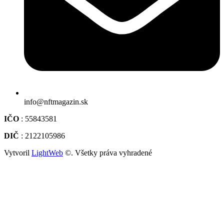
info@nftmagazin.sk
IČO
: 55843581
DIČ
: 2122105986
Vytvoril
LightWeb
©. Všetky práva vyhradené