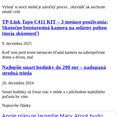
Vybrať si nový mobil je náročný proces , obzvlášť ak nechcete
utratiť celú
TP-Link Tapo C411 KIT – 3 mesiace používania:
Skutočne bezstarostná kamera na solárny pohon
(moja skúsenosť)
9. decembra 2025
Keď som pred tromi mesiacmi hľadal kameru na zabezpečenie
domu a dvora, mal
Najlepšie smart hodinky do 200 eur – nadupaná
stredná trieda
26. decembra 2024
Smart hodinky sú čoraz viac v móde a s príchodom teplejšieho
počasia by vám
Najnovšie články
Apple plánuje lacnejšie Macy, ktoré budú