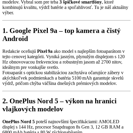
modelov. Vybral som pre teba
3 špičkové smartfóny
, ktoré
kombinujú kvalitu, výdrž batérie a spoľahlivosť. Tu je náš aktuálny
výber.
1. Google Pixel 9a – top kamera a čistý
Android
Redakcie oceňujú
Pixel 9a
ako model s najlepším fotoaparátom v
tejto cenovej kategórii. Vyniká jasným, plynulým displejom s 120
Hz obnovovacou frekvenciou a robustným jasom až 2700 nitov,
ideálnym pre vonkajšie svetlo.
Fotoaparát s optickou stabilizáciou zachytáva očarujúce zábery v
akýchkoľvek podmienkach a batéria 5100 mAh garantuje skvelú
výdrž, pričom chýba väčšina dnešných prémiových modelov.
2. OnePlus Nord 5 – výkon na hranici
vlajkových modelov
OnePlus Nord 5
poteší najnovšími špecifikáciami: AMOLED
displej s 144 Hz, procesor Snapdragon 8s Gen 3, 12 GB RAM a
6800 mAh batéria s 80 W rýchlonabíjaním.