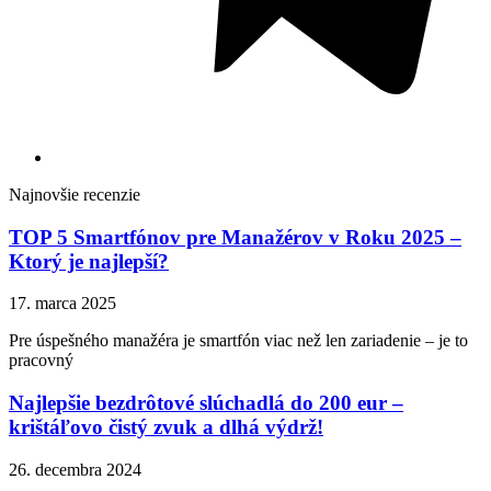
Najnovšie recenzie
TOP 5 Smartfónov pre Manažérov v Roku 2025 –
Ktorý je najlepší?
17. marca 2025
Pre úspešného manažéra je smartfón viac než len zariadenie – je to
pracovný
Najlepšie bezdrôtové slúchadlá do 200 eur –
krištáľovo čistý zvuk a dlhá výdrž!
26. decembra 2024