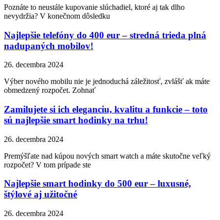
Poznáte to neustále kupovanie slúchadiel, ktoré aj tak dlho
nevydržia? V konečnom dôsledku
Najlepšie telefóny do 400 eur – stredná trieda plná
nadupaných mobilov!
26. decembra 2024
Výber nového mobilu nie je jednoduchá záležitosť, zvlášť ak máte
obmedzený rozpočet. Zohnať
Zamilujete si ich eleganciu, kvalitu a funkcie – toto
sú najlepšie smart hodinky na trhu!
26. decembra 2024
Premýšľate nad kúpou nových smart watch a máte skutočne veľký
rozpočet? V tom prípade ste
Najlepšie smart hodinky do 500 eur – luxusné,
štýlové aj užitočné
26. decembra 2024