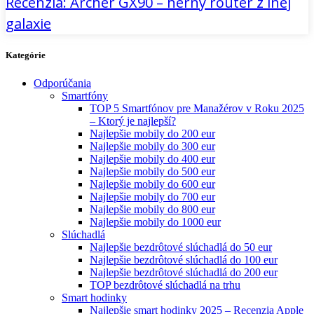
Recenzia: Archer GX90 – herný router z inej
galaxie
Kategórie
Odporúčania
Smartfóny
TOP 5 Smartfónov pre Manažérov v Roku 2025
– Ktorý je najlepší?
Najlepšie mobily do 200 eur
Najlepšie mobily do 300 eur
Najlepšie mobily do 400 eur
Najlepšie mobily do 500 eur
Najlepšie mobily do 600 eur
Najlepšie mobily do 700 eur
Najlepšie mobily do 800 eur
Najlepšie mobily do 1000 eur
Slúchadlá
Najlepšie bezdrôtové slúchadlá do 50 eur
Najlepšie bezdrôtové slúchadlá do 100 eur
Najlepšie bezdrôtové slúchadlá do 200 eur
TOP bezdrôtové slúchadlá na trhu
Smart hodinky
Najlepšie smart hodinky 2025 – Recenzia Apple