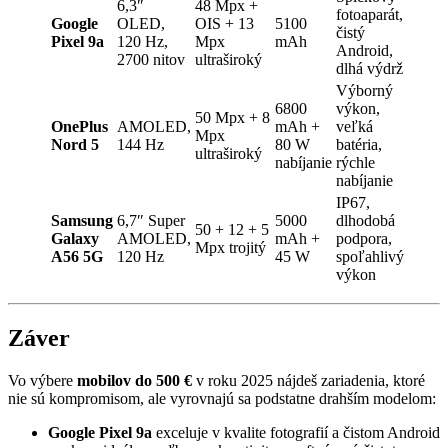
6,3″
48 Mpx +
fotoaparát,
Google
OLED,
OIS + 13
5100
čistý
Pixel 9a
120 Hz,
Mpx
mAh
Android,
2700 nitov
ultraširoký
dlhá výdrž
Výborný
6800
výkon,
50 Mpx + 8
OnePlus
AMOLED,
mAh +
veľká
Mpx
Nord 5
144 Hz
80 W
batéria,
ultraširoký
nabíjanie
rýchle
nabíjanie
IP67,
Samsung
6,7″ Super
5000
dlhodobá
50 + 12 + 5
Galaxy
AMOLED,
mAh +
podpora,
Mpx trojitý
A56 5G
120 Hz
45 W
spoľahlivý
výkon
Záver
Vo výbere
mobilov do 500 €
v roku 2025 nájdeš zariadenia, ktoré
nie sú kompromisom, ale vyrovnajú sa podstatne drahším modelom:
Google Pixel 9a
exceluje v kvalite fotografií a čistom Android