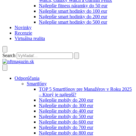
Watch, Galaxy Watch a Garmin Fenix
Najlepšie fitness náramky do 50 eur
Najlepšie smart hodinky do 100 eur
Najlepšie smart hodinky do 200 eur
Najlepšie smart hodinky do 500 eur
Novinky
Recenzie
Virtuálna realita
Search
Odporúčania
Smartfóny
TOP 5 Smartfónov pre Manažérov v Roku 2025
– Ktorý je najlepší?
Najlepšie mobily do 200 eur
Najlepšie mobily do 300 eur
Najlepšie mobily do 400 eur
Najlepšie mobily do 500 eur
Najlepšie mobily do 600 eur
Najlepšie mobily do 700 eur
Najlepšie mobily do 800 eur