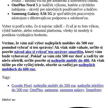
zvuku – ideálna voľba pre kreativitu a softvérovú čistotu.
OnePlus Nord 5
je balíček výkonu, batérie a rýchleho
nabíjania – skvelý pre náročných používateľov a hráčov.
Samsung Galaxy A56 5G
je spoľahlivým pracovným
nástrojom s dlhotrvajúcou podporou a odolnosťou.
Vyber si podľa toho, čo ti najviac záleží – či už je to foto výkon,
výdrž batérie, alebo robustná platforma, všetky tri modely ti
ponúknu vynikajúcu hodnotu.
Veríme, že vám náš výber najlepších mobilov do 500 eur
pomohol vybrať si ten správny! Ak však stále váhate, určite si
pozrite
návod ako si vybrať ten správny smartfón
, ktorý vám
bude vyhovovať. Pokiaľ sa vám zdá 500 eur dosť a radi by ste
niečo ušetrili, určite pozrite aj
najlepšie mobily do 400
. Ak však
túžite po ešte vyššej triede, obzrite sa radšej po
najlepších
mobiloch do 600 eur.
Tagy:
Google Pixel
,
najlepšie mobily do 500 eur
,
najlepšie telefóny
do 500 eur
,
OnePlus
,
samsung
,
samsung galaxy
,
Smartfony
Zdieľať na: