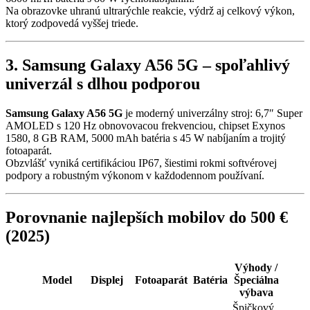
Na obrazovke uhranú ultrarýchle reakcie, výdrž aj celkový výkon,
ktorý zodpovedá vyššej triede.
3. Samsung Galaxy A56 5G – spoľahlivý
univerzál s dlhou podporou
Samsung Galaxy A56 5G
je moderný univerzálny stroj: 6,7″ Super
AMOLED s 120 Hz obnovovacou frekvenciou, chipset Exynos
1580, 8 GB RAM, 5000 mAh batéria s 45 W nabíjaním a trojitý
fotoaparát.
Obzvlášť vyniká certifikáciou IP67, šiestimi rokmi softvérovej
podpory a robustným výkonom v každodennom používaní.
Porovnanie najlepších mobilov do 500 €
(2025)
Výhody /
Model
Displej
Fotoaparát
Batéria
Špeciálna
výbava
Špičkový