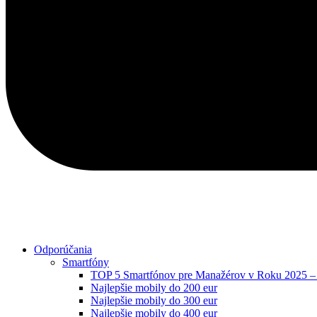
Odporúčania
Smartfóny
TOP 5 Smartfónov pre Manažérov v Roku 2025 – K
Najlepšie mobily do 200 eur
Najlepšie mobily do 300 eur
Najlepšie mobily do 400 eur