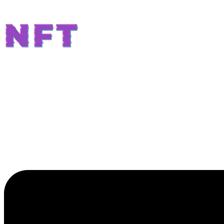
Preskočiť
na
obsah