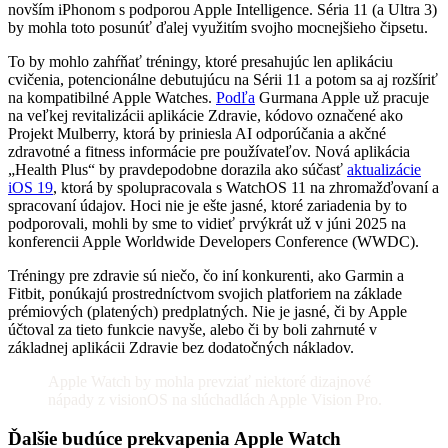
novším iPhonom s podporou Apple Intelligence. Séria 11 (a Ultra 3)
by mohla toto posunúť ďalej využitím svojho mocnejšieho čipsetu.
To by mohlo zahŕňať tréningy, ktoré presahujúc len aplikáciu
cvičenia, potencionálne debutujúcu na Sérii 11 a potom sa aj rozšíriť
na kompatibilné Apple Watches.
Podľa
Gurmana Apple už pracuje
na veľkej revitalizácii aplikácie Zdravie, kódovo označené ako
Projekt Mulberry, ktorá by priniesla AI odporúčania a akčné
zdravotné a fitness informácie pre používateľov. Nová aplikácia
„Health Plus“ by pravdepodobne dorazila ako súčasť
aktualizácie
iOS 19
, ktorá by spolupracovala s WatchOS 11 na zhromažďovaní a
spracovaní údajov. Hoci nie je ešte jasné, ktoré zariadenia by to
podporovali, mohli by sme to vidieť prvýkrát už v júni 2025 na
konferencii Apple Worldwide Developers Conference (WWDC).
Tréningy pre zdravie sú niečo, čo iní konkurenti, ako Garmin a
Fitbit, ponúkajú prostredníctvom svojich platforiem na základe
prémiových (platených) predplatných. Nie je jasné, či by Apple
účtoval za tieto funkcie navyše, alebo či by boli zahrnuté v
základnej aplikácii Zdravie bez dodatočných nákladov.
Apple Watch by mohla prevziať niektoré dizajnové
nápady z visionOS na slúchadlách Apple Vision Pro.
Ďalšie budúce prekvapenia Apple Watch