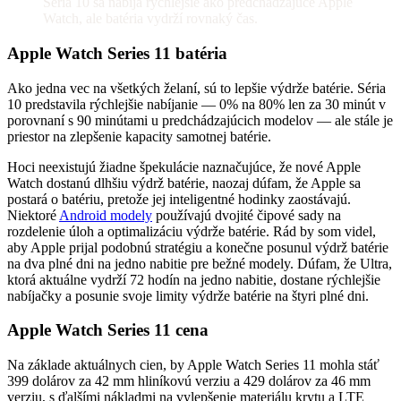
Séria 10 sa nabíja rýchlejšie ako predchádzajúce Apple
Watch, ale batéria vydrží rovnaký čas.
Apple Watch Series 11 batéria
Ako jedna vec na všetkých želaní, sú to lepšie výdrže batérie. Séria
10 predstavila rýchlejšie nabíjanie — 0% na 80% len za 30 minút v
porovnaní s 90 minútami u predchádzajúcich modelov — ale stále je
priestor na zlepšenie kapacity samotnej batérie.
Hoci neexistujú žiadne špekulácie naznačujúce, že nové Apple
Watch dostanú dlhšiu výdrž batérie, naozaj dúfam, že Apple sa
postará o batériu, pretože jej inteligentné hodinky zaostávajú.
Niektoré
Android modely
používajú dvojité čipové sady na
rozdelenie úloh a optimalizáciu výdrže batérie. Rád by som videl,
aby Apple prijal podobnú stratégiu a konečne posunul výdrž batérie
na dva plné dni na jedno nabitie pre bežné modely. Dúfam, že Ultra,
ktorá aktuálne vydrží 72 hodín na jedno nabitie, dostane rýchlejšie
nabíjačky a posunie svoje limity výdrže batérie na štyri plné dni.
Apple Watch Series 11 cena
Na základe aktuálnych cien, by Apple Watch Series 11 mohla stáť
399 dolárov za 42 mm hliníkovú verziu a 429 dolárov za 46 mm
verziu, s ďalšími nákladmi na vylepšenie materiálu krytu a LTE