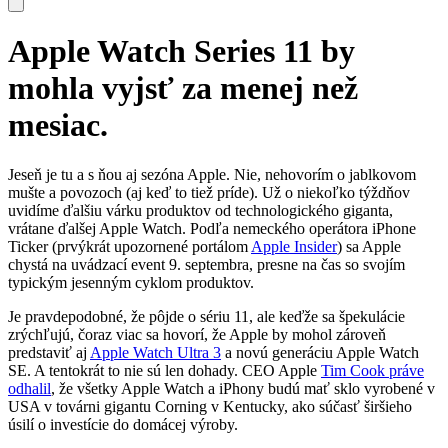
Apple Watch Series 11 by
mohla vyjsť za menej než
mesiac.
Jeseň je tu a s ňou aj sezóna Apple. Nie, nehovorím o jablkovom
mušte a povozoch (aj keď to tiež príde). Už o niekoľko týždňov
uvidíme ďalšiu várku produktov od technologického giganta,
vrátane ďalšej Apple Watch. Podľa nemeckého operátora iPhone
Ticker (prvýkrát upozornené portálom
Apple Insider
) sa Apple
chystá na uvádzací event 9. septembra, presne na čas so svojím
typickým jesenným cyklom produktov.
Je pravdepodobné, že pôjde o sériu 11, ale keďže sa špekulácie
zrýchľujú, čoraz viac sa hovorí, že Apple by mohol zároveň
predstaviť aj
Apple Watch Ultra 3
a novú generáciu Apple Watch
SE. A tentokrát to nie sú len dohady. CEO Apple
Tim Cook práve
odhalil
, že všetky Apple Watch a iPhony budú mať sklo vyrobené v
USA v továrni gigantu Corning v Kentucky, ako súčasť širšieho
úsilí o investície do domácej výroby.