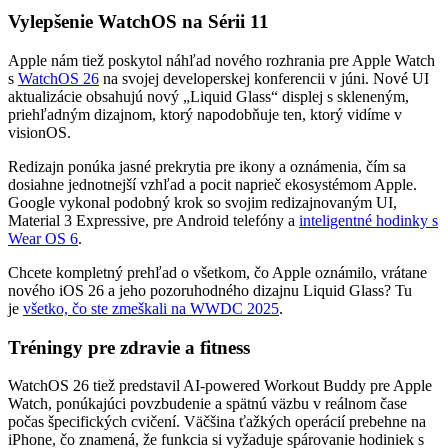
Vylepšenie WatchOS na Sérii 11
Apple nám tiež poskytol náhľad nového rozhrania pre Apple Watch
s
WatchOS 26
na svojej developerskej konferencii v júni. Nové UI
aktualizácie obsahujú nový „Liquid Glass“ displej s skleneným,
priehľadným dizajnom, ktorý napodobňuje ten, ktorý vidíme v
visionOS.
Redizajn ponúka jasné prekrytia pre ikony a oznámenia, čím sa
dosiahne jednotnejší vzhľad a pocit naprieč ekosystémom Apple.
Google vykonal podobný krok so svojim redizajnovaným UI,
Material 3 Expressive, pre Android telefóny a
inteligentné hodinky s
Wear OS 6
.
Chcete kompletný prehľad o všetkom, čo Apple oznámilo, vrátane
nového iOS 26 a jeho pozoruhodného dizajnu Liquid Glass? Tu
je
všetko, čo ste zmeškali na WWDC 2025
.
Tréningy pre zdravie a fitness
WatchOS 26 tiež predstavil AI-powered Workout Buddy pre Apple
Watch, ponúkajúci povzbudenie a spätnú väzbu v reálnom čase
počas špecifických cvičení. Väčšina ťažkých operácií prebehne na
iPhone, čo znamená, že funkcia si vyžaduje spárovanie hodiniek s