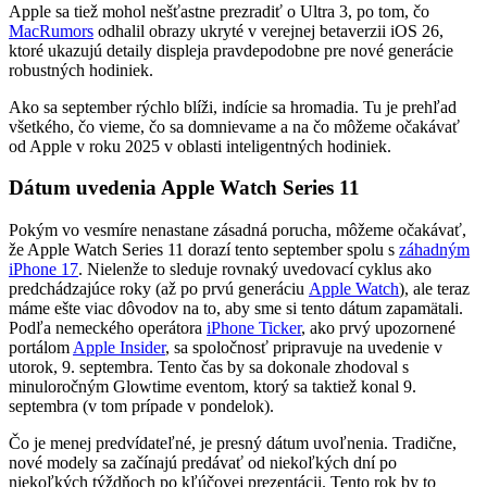
Apple sa tiež mohol nešťastne prezradiť o Ultra 3, po tom, čo
MacRumors
odhalil obrazy ukryté v verejnej betaverzii iOS 26,
ktoré ukazujú detaily displeja pravdepodobne pre nové generácie
robustných hodiniek.
Ako sa september rýchlo blíži, indície sa hromadia. Tu je prehľad
všetkého, čo vieme, čo sa domnievame a na čo môžeme očakávať
od Apple v roku 2025 v oblasti inteligentných hodiniek.
Dátum uvedenia Apple Watch Series 11
Pokým vo vesmíre nenastane zásadná porucha, môžeme očakávať,
že Apple Watch Series 11 dorazí tento september spolu s
záhadným
iPhone 17
. Nielenže to sleduje rovnaký uvedovací cyklus ako
predchádzajúce roky (až po prvú generáciu
Apple Watch
), ale teraz
máme ešte viac dôvodov na to, aby sme si tento dátum zapamätali.
Podľa nemeckého operátora
iPhone Ticker
, ako prvý upozornené
portálom
Apple Insider
, sa spoločnosť pripravuje na uvedenie v
utorok, 9. septembra. Tento čas by sa dokonale zhodoval s
minuloročným Glowtime eventom, ktorý sa taktiež konal 9.
septembra (v tom prípade v pondelok).
Čo je menej predvídateľné, je presný dátum uvoľnenia. Tradične,
nové modely sa začínajú predávať od niekoľkých dní po
niekoľkých týždňoch po kľúčovej prezentácii. Tento rok by to