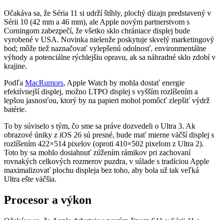
Očakáva sa, že Séria 11 si udrží štíhly, plochý dizajn predstavený v
Sérii 10 (42 mm a 46 mm), ale Apple novým partnerstvom s
Corningom zabezpečí, že všetko sklo chrániace displej bude
vyrobené v USA. Novinka nielenže poskytuje skvelý marketingový
bod; môže tiež naznačovať vylepšenú odolnosť, environmentálne
výhody a potenciálne rýchlejšiu opravu, ak sa náhradné sklo zdobí v
krajine.
Podľa
MacRumors
, Apple Watch by mohla dostať energie
efektívnejší displej, možno LTPO displej s vyšším rozlíšením a
lepšou jasnosťou, ktorý by na papieri mohol pomôcť zlepšiť výdrž
batérie.
To by súviselo s tým, čo sme sa práve dozvedeli o Ultra 3. Ak
obrazové úniky z iOS 26 sú presné, bude mať mierne väčší displej s
rozlíšením 422×514 pixelov (oproti 410×502 pixelom z Ultra 2).
Toto by sa mohlo dosiahnuť zúžením rámikov pri zachovaní
rovnakých celkových rozmerov puzdra, v súlade s tradíciou Apple
maximalizovať plochu displeja bez toho, aby bola už tak veľká
Ultra ešte väčšia.
Procesor a výkon