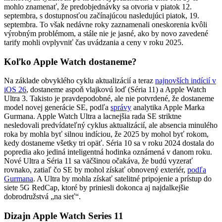
mohlo znamenať, že predobjednávky sa otvoria v piatok 12.
septembra, s dostupnosťou začínajúcou nasledujúci piatok, 19.
septembra. To však nedávne roky zaznamenali oneskorenia kvôli
výrobným problémom, a stále nie je jasné, ako by novo zavedené
tarify mohli ovplyvniť čas uvádzania a ceny v roku 2025.
Koľko Apple Watch dostaneme?
Na základe obvyklého cyklu aktualizácií a teraz
najnovších indícií v
iOS 26
, dostaneme aspoň vlajkovú loď (Séria 11) a Apple Watch
Ultra 3. Takisto je pravdepodobné, ale nie potvrdené, že dostaneme
model novej generácie SE, podľa
správy
analytika Apple Marka
Gurmana. Apple Watch Ultra a lacnejšia rada SE striktne
nesledovali predvídateľný cyklus aktualizácií, ale absencia minulého
roka by mohla byť silnou indíciou, že 2025 by mohol byť rokom,
kedy dostaneme všetky tri opäť. Séria 10 sa v roku 2024 dostala do
popredia ako jediná inteligentná hodinka oznámená v danom roku.
Nové Ultra a Séria 11 sa väčšinou očakáva, že budú vyzerať
rovnako, zatiaľ čo SE by mohol získať obnovený exteriér,
podľa
Gurmana
. A Ultra by mohla získať satelitné pripojenie a prístup do
siete 5G RedCap, ktoré by priniesli dokonca aj najdalkejšie
dobrodružstvá „na sieť“.
Dizajn Apple Watch Series 11