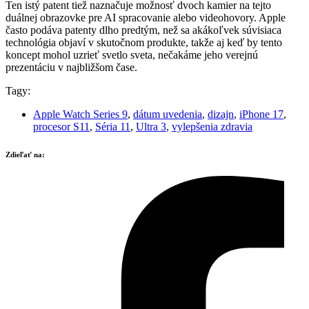
Ten istý patent tiež naznačuje možnosť dvoch kamier na tejto
duálnej obrazovke pre AI spracovanie alebo videohovory. Apple
často podáva patenty dlho predtým, než sa akákoľvek súvisiaca
technológia objaví v skutočnom produkte, takže aj keď by tento
koncept mohol uzrieť svetlo sveta, nečakáme jeho verejnú
prezentáciu v najbližšom čase.
Tagy:
Apple Watch Series 9
,
dátum uvedenia
,
dizajn
,
iPhone 17
,
procesor S11
,
Séria 11
,
Ultra 3
,
vylepšenia zdravia
Zdieľať na: