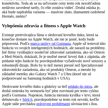
konektivitu. Teda ak sa na určovanie ceny tento rok nezohľadnia
nedávno zavedené tarify, čo ešte zostáva vidieť. Druhá otázka je,
aká bude najdrahšia varianta — masívne zlato, diamantmi ozdobené
Hermès, niekto?
Vylepšenia zdravia a fitness s Apple Watch
Existuje pretrvávajúca fáma o sledovaní krvného tlaku, ktorá sa
konečne dostane na Apple Watch, ale nie je jasné, kedy bude
pripravená. Podľa
marca správy od Gurmana
, Apple už testoval túto
funkciu vo svojich inteligentných hodinách, ale narazil na problémy.
Iné firmy vyrábajúce nositeľné zdravotné zariadenia, ako sú Omron
a Med-Watch, dokázali, že je možné merať krvný tlak z zápästia, ale
pridanie tejto funkcie by pravdepodobne vyžadovalo nové senzory a
robustnejší dizajn. Bolo by to tiež menej presné než špecializované
zdravotnícke zariadenia, ako sú produkty Omron, a meralo by
základné metriky ako Galaxy Watch 7 a Ultra (ktoré nie sú
podporované na Samsung hodinách v USA).
Sledovanie krvného tlaku a glukózy sa tiež
pridalo do mixu
, ale
druhá zmienka by nemusela byť plne rozvinutá pre tento cyklus
podľa Gurmana. Napokon, funkcia merania kyslíka v krvi, ktorá
debutovala v
Sérii 6
, pravdepodobne sa tento rok nevráti, keďže
Apple stále prechádza
právnymi problémami
súvisiacimi s ňou.