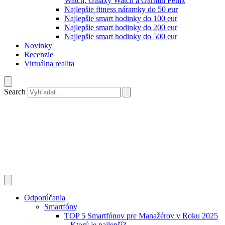
Watch, Galaxy Watch a Garmin Fenix
Najlepšie fitness náramky do 50 eur
Najlepšie smart hodinky do 100 eur
Najlepšie smart hodinky do 200 eur
Najlepšie smart hodinky do 500 eur
Novinky
Recenzie
Virtuálna realita
Search
Odporúčania
Smartfóny
TOP 5 Smartfónov pre Manažérov v Roku 2025
– Ktorý je najlepší?