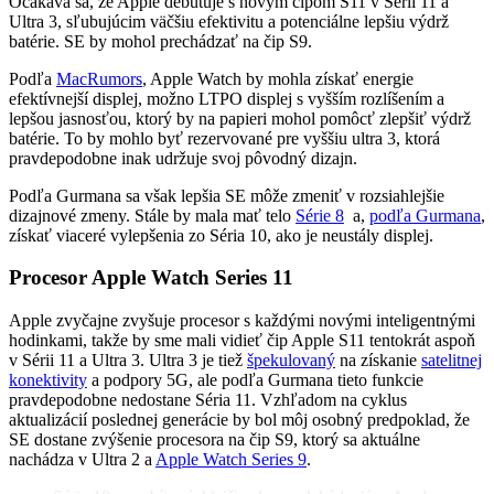
Očakáva sa, že Apple debutuje s novým čipom S11 v Sérii 11 a
Ultra 3, sľubujúcim väčšiu efektivitu a potenciálne lepšiu výdrž
batérie. SE by mohol prechádzať na čip S9.
Podľa
MacRumors
, Apple Watch by mohla získať energie
efektívnejší displej, možno LTPO displej s vyšším rozlíšením a
lepšou jasnosťou, ktorý by na papieri mohol pomôcť zlepšiť výdrž
batérie. To by mohlo byť rezervované pre vyššiu ultra 3, ktorá
pravdepodobne inak udržuje svoj pôvodný dizajn.
Podľa Gurmana sa však lepšia SE môže zmeniť v rozsiahlejšie
dizajnové zmeny. Stále by mala mať telo
Série 8
a,
podľa Gurmana
,
získať viaceré vylepšenia zo Séria 10, ako je neustály displej.
Procesor Apple Watch Series 11
Apple zvyčajne zvyšuje procesor s každými novými inteligentnými
hodinkami, takže by sme mali vidieť čip Apple S11 tentokrát aspoň
v Sérii 11 a Ultra 3. Ultra 3 je tiež
špekulovaný
na získanie
satelitnej
konektivity
a podpory 5G, ale podľa Gurmana tieto funkcie
pravdepodobne nedostane Séria 11. Vzhľadom na cyklus
aktualizácií poslednej generácie by bol môj osobný predpoklad, že
SE dostane zvýšenie procesora na čip S9, ktorý sa aktuálne
nachádza v Ultra 2 a
Apple Watch Series 9
.