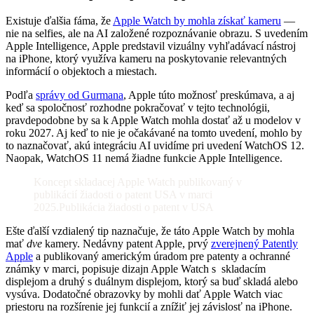
Existuje ďalšia fáma, že
Apple Watch by mohla získať kameru
—
nie na selfies, ale na AI založené rozpoznávanie obrazu. S uvedením
Apple Intelligence, Apple predstavil vizuálny vyhľadávací nástroj
na iPhone, ktorý využíva kameru na poskytovanie relevantných
informácií o objektoch a miestach.
Podľa
správy od Gurmana
, Apple túto možnosť preskúmava, a aj
keď sa spoločnosť rozhodne pokračovať v tejto technológii,
pravdepodobne by sa k Apple Watch mohla dostať až u modelov v
roku 2027. Aj keď to nie je očakávané na tomto uvedení, mohlo by
to naznačovať, akú integráciu AI uvidíme pri uvedení WatchOS 12.
Naopak, WatchOS 11 nemá žiadne funkcie Apple Intelligence.
Koncept skladacej Apple Watch publikovaný v
publikácií žiadosti o patent USA v marci
2025.Publikácia žiadosti o patent v USA
Ešte ďalší vzdialený tip naznačuje, že táto Apple Watch by mohla
mať
dve
kamery. Nedávny patent Apple, prvý
zverejnený Patently
Apple
a publikovaný americkým úradom pre patenty a ochranné
známky v marci, popisuje dizajn Apple Watch s skladacím
displejom a druhý s duálnym displejom, ktorý sa buď skladá alebo
vysúva. Dodatočné obrazovky by mohli dať Apple Watch viac
priestoru na rozšírenie jej funkcií a znížiť jej závislosť na iPhone.