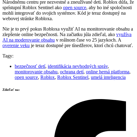
Národnému centru pre nezvestné a zneužívané deti. Roblox dúfa, že
sprístupní Roblox Sentinel ako
open source
, aby ho iné spoločnosti
mohli integrovať do svojich systémov. Kód je teraz dostupný na
webovej stránke Robloxa.
Nie je to prvý pokus Robloxa využiť AI na monitorovanie obsahu a
zlepšenie online bezpečnosti. Na začiatku júla zdieľal, ako
využíva
AI na moderovanie obsahu
v reálnom čase vo 25 jazykoch. A
overenie veku
je teraz dostupné pre tínedžerov, ktorí chcú chatovať.
Tagy:
bezpečnosť detí
,
identifikácia nevhodných správ
,
monitorovanie obsahu
,
ochrana detí
,
online herná platforma
,
open source
,
Roblox
,
Roblox Sentinel
,
umelá inteligencia
Zdieľať na: