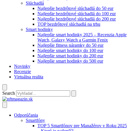
Slúchadlá
Najlepšie bezdrôtové slúchadlá do 50 eur
Najlepšie bezdrôtové slúchadlá do 100 eur
Najlepšie bezdrôtové slúchadlá do 200 eur
TOP bezdrôtové slúchadlá na trhu
Smart hodinky
Najlepšie smart hodinky 2025 – Recenzia Apple
Watch, Galaxy Watch a Garmin Fenix
Najlepšie fitness náramky do 50 eur
Najlepšie smart hodinky do 100 eur
Najlepšie smart hodinky do 200 eur
Najlepšie smart hodinky do 500 eur
Novinky
Recenzie
Virtuálna realita
Search
Odporúčania
Smartfóny
TOP 5 Smartfónov pre Manažérov v Roku 2025
– Ktorý je najlepší?