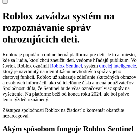
Roblox zavádza systém na
rozpoznávanie správ
ohrozujúcich deti.
Roblox je populárna online herná platforma pre deti. Je to aj miesto,
kde sa ľudia, ktorí chcú zneužiť deti, vedome hľadajú publikum. Vo
štvrtok Roblox oznámil
Roblox Sentinel
, systém
umelej inteligencie
,
ktorý je navrhnutý na identifikáciu nevhodných správ v jeho
chatovej funkcii. Roblox už zakazuje zdieľanie skutočných obrazov
a osobných informácií, ako sú telefónne čísla a mená používateľov.
Spoločnosť dúfa, že Sentinel bude včas označovať viac správ na
vyšetrenie. Na platforme beží od konca roku 2024, ale bol práve
tento týždeň oznámený.
Zástupca spoločnosti Roblox na žiadosť o komentár okamžite
nezareagoval.
Akým spôsobom funguje Roblox Sentinel