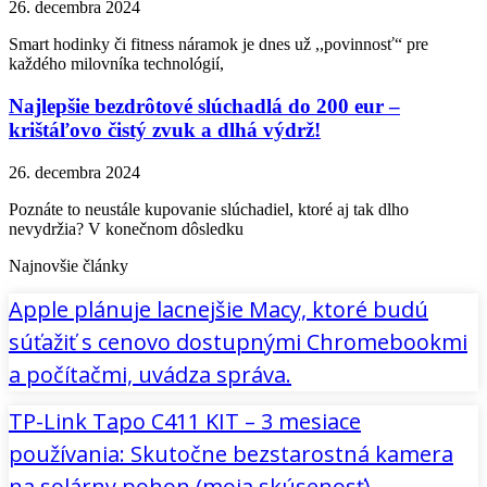
26. decembra 2024
Smart hodinky či fitness náramok je dnes už ,,povinnosť“ pre
každého milovníka technológií,
Najlepšie bezdrôtové slúchadlá do 200 eur –
krištáľovo čistý zvuk a dlhá výdrž!
26. decembra 2024
Poznáte to neustále kupovanie slúchadiel, ktoré aj tak dlho
nevydržia? V konečnom dôsledku
Najnovšie články
Apple plánuje lacnejšie Macy, ktoré budú
súťažiť s cenovo dostupnými Chromebookmi
a počítačmi, uvádza správa.
TP-Link Tapo C411 KIT – 3 mesiace
používania: Skutočne bezstarostná kamera
na solárny pohon (moja skúsenosť)