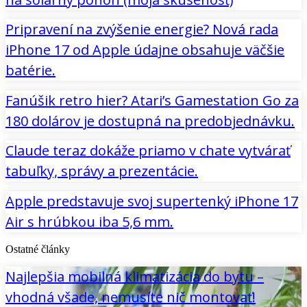
Pripravení na zvýšenie energie? Nová rada
iPhone 17 od Apple údajne obsahuje väčšie
batérie.
Fanúšik retro hier? Atari’s Gamestation Go za
180 dolárov je dostupná na predobjednávku.
Claude teraz dokáže priamo v chate vytvárať
tabuľky, správy a prezentácie.
Apple predstavuje svoj supertenký iPhone 17
Air s hrúbkou iba 5,6 mm.
Ostatné články
Najlepšia mobilná klimatizácia do bytu –
vhodná všade, nemusíte nič montovať!