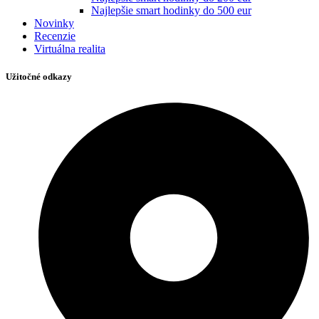
Najlepšie smart hodinky do 500 eur
Novinky
Recenzie
Virtuálna realita
Užitočné odkazy