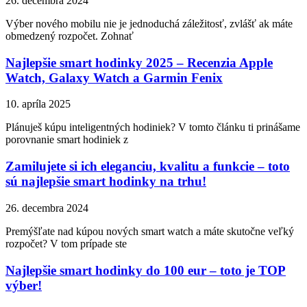
26. decembra 2024
Výber nového mobilu nie je jednoduchá záležitosť, zvlášť ak máte
obmedzený rozpočet. Zohnať
Najlepšie smart hodinky 2025 – Recenzia Apple
Watch, Galaxy Watch a Garmin Fenix
10. apríla 2025
Plánuješ kúpu inteligentných hodiniek? V tomto článku ti prinášame
porovnanie smart hodiniek z
Zamilujete si ich eleganciu, kvalitu a funkcie – toto
sú najlepšie smart hodinky na trhu!
26. decembra 2024
Premýšľate nad kúpou nových smart watch a máte skutočne veľký
rozpočet? V tom prípade ste
Najlepšie smart hodinky do 100 eur – toto je TOP
výber!