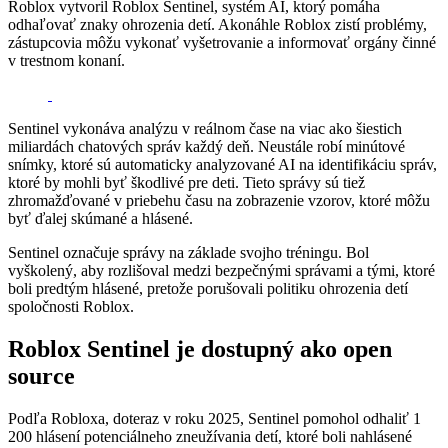
Roblox vytvoril Roblox Sentinel, systém AI, ktorý pomáha
odhaľovať znaky ohrozenia detí. Akonáhle Roblox zistí problémy,
zástupcovia môžu vykonať vyšetrovanie a informovať orgány činné
v trestnom konaní.
Sentinel vykonáva analýzu v reálnom čase na viac ako šiestich
miliardách chatových správ každý deň. Neustále robí minútové
snímky, ktoré sú automaticky analyzované AI na identifikáciu správ,
ktoré by mohli byť škodlivé pre deti. Tieto správy sú tiež
zhromažďované v priebehu času na zobrazenie vzorov, ktoré môžu
byť ďalej skúmané a hlásené.
Sentinel označuje správy na základe svojho tréningu. Bol
vyškolený, aby rozlišoval medzi bezpečnými správami a tými, ktoré
boli predtým hlásené, pretože porušovali politiku ohrozenia detí
spoločnosti Roblox.
Roblox Sentinel je dostupný ako open
source
Podľa Robloxa, doteraz v roku 2025, Sentinel pomohol odhaliť 1
200 hlásení potenciálneho zneužívania detí, ktoré boli nahlásené