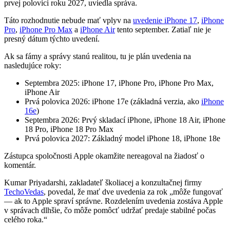
prvej polovici roku 2027, uviedla správa.
Táto rozhodnutie nebude mať vplyv na
uvedenie iPhone 17
,
iPhone
Pro
,
iPhone Pro Max
a
iPhone Air
tento september. Zatiaľ nie je
presný dátum týchto uvedení.
Ak sa fámy a správy stanú realitou, tu je plán uvedenia na
nasledujúce roky:
Septembra 2025: iPhone 17, iPhone Pro, iPhone Pro Max,
iPhone Air
Prvá polovica 2026: iPhone 17e (základná verzia, ako
iPhone
16e
)
Septembra 2026: Prvý skladací iPhone, iPhone 18 Air, iPhone
18 Pro, iPhone 18 Pro Max
Prvá polovica 2027: Základný model iPhone 18, iPhone 18e
Zástupca spoločnosti Apple okamžite nereagoval na žiadosť o
komentár.
Kumar Priyadarshi, zakladateľ školiacej a konzultačnej firmy
TechoVedas
, povedal, že mať dve uvedenia za rok „môže fungovať
— ak to Apple spraví správne. Rozdelením uvedenia zostáva Apple
v správach dlhšie, čo môže pomôcť udržať predaje stabilné počas
celého roka.“