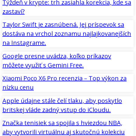
Týždeň v krypte: trh zasiahla korekcia, kde sa
zastaví?
Taylor Swift je zasnúbená. Jej príspevok sa
dostáva na vrchol zoznamu najlajkovanejších
na Instagrame.
Google presne uvádza, koľko príkazov
môžete využiť s Gemini Free.
Xiaomi Poco X6 Pro recenzia – Top výkon za
nízku cenu
Apple údajne stále čelí tlaku, aby poskytlo
britskej vláde zadný vstup do iCloudu.
Značka tenisiek sa spojila s hviezdou NBA,
aby vytvorili virtuálnu aj skutočnú kolekciu