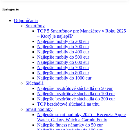
Kategórie
Odporúčania
Smartfóny
TOP 5 Smartfónov pre Manažérov v Roku 2025
– Ktorý je najlepší?
Najlepšie mobily do 200 eur
Najlepšie mobily do 300 eur
Najlepšie mobily do 400 eur
Najlepšie mobily do 500 eur
Najlepšie mobily do 600 eur
Najlepšie mobily do 700 eur
Najlepšie mobily do 800 eur
Najlepšie mobily do 1000 eur
Slúchadlá
Najlepšie bezdrôtové slúchadlá do 50 eur
Najlepšie bezdrôtové slúchadlá do 100 eur
Najlepšie bezdrôtové slúchadlá do 200 eur
TOP bezdrôtové slúchadlá na trhu
Smart hodinky
Najlepšie smart hodinky 2025 – Recenzia Apple
Watch, Galaxy Watch a Garmin Fenix
Najlepšie fitness náramky do 50 eur