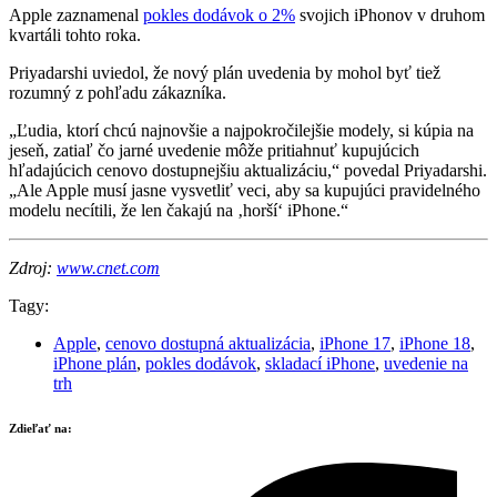
Apple zaznamenal
pokles dodávok o 2%
svojich iPhonov v druhom
kvartáli tohto roka.
Priyadarshi uviedol, že nový plán uvedenia by mohol byť tiež
rozumný z pohľadu zákazníka.
„Ľudia, ktorí chcú najnovšie a najpokročilejšie modely, si kúpia na
jeseň, zatiaľ čo jarné uvedenie môže pritiahnuť kupujúcich
hľadajúcich cenovo dostupnejšiu aktualizáciu,“ povedal Priyadarshi.
„Ale Apple musí jasne vysvetliť veci, aby sa kupujúci pravidelného
modelu necítili, že len čakajú na ‚horší‘ iPhone.“
Zdroj:
www.cnet.com
Tagy:
Apple
,
cenovo dostupná aktualizácia
,
iPhone 17
,
iPhone 18
,
iPhone plán
,
pokles dodávok
,
skladací iPhone
,
uvedenie na
trh
Zdieľať na: