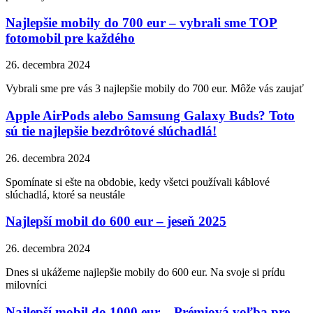
Najlepšie mobily do 700 eur – vybrali sme TOP
fotomobil pre každého
26. decembra 2024
Vybrali sme pre vás 3 najlepšie mobily do 700 eur. Môže vás zaujať
Apple AirPods alebo Samsung Galaxy Buds? Toto
sú tie najlepšie bezdrôtové slúchadlá!
26. decembra 2024
Spomínate si ešte na obdobie, kedy všetci používali káblové
slúchadlá, ktoré sa neustále
Najlepší mobil do 600 eur – jeseň 2025
26. decembra 2024
Dnes si ukážeme najlepšie mobily do 600 eur. Na svoje si prídu
milovníci
Najlepší mobil do 1000 eur – Prémiová voľba pre