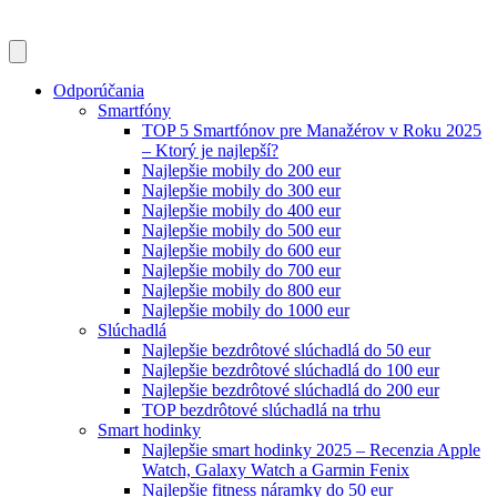
Odporúčania
Smartfóny
TOP 5 Smartfónov pre Manažérov v Roku 2025
– Ktorý je najlepší?
Najlepšie mobily do 200 eur
Najlepšie mobily do 300 eur
Najlepšie mobily do 400 eur
Najlepšie mobily do 500 eur
Najlepšie mobily do 600 eur
Najlepšie mobily do 700 eur
Najlepšie mobily do 800 eur
Najlepšie mobily do 1000 eur
Slúchadlá
Najlepšie bezdrôtové slúchadlá do 50 eur
Najlepšie bezdrôtové slúchadlá do 100 eur
Najlepšie bezdrôtové slúchadlá do 200 eur
TOP bezdrôtové slúchadlá na trhu
Smart hodinky
Najlepšie smart hodinky 2025 – Recenzia Apple
Watch, Galaxy Watch a Garmin Fenix
Najlepšie fitness náramky do 50 eur