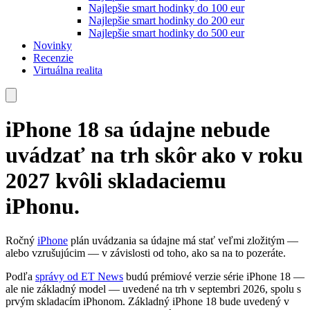
Najlepšie smart hodinky do 100 eur
Najlepšie smart hodinky do 200 eur
Najlepšie smart hodinky do 500 eur
Novinky
Recenzie
Virtuálna realita
iPhone 18 sa údajne nebude
uvádzať na trh skôr ako v roku
2027 kvôli skladaciemu
iPhonu.
Ročný
iPhone
plán uvádzania sa údajne má stať veľmi zložitým —
alebo vzrušujúcim — v závislosti od toho, ako sa na to pozeráte.
Podľa
správy od ET News
budú prémiové verzie série iPhone 18 —
ale nie základný model — uvedené na trh v septembri 2026, spolu s
prvým skladacím iPhonom. Základný iPhone 18 bude uvedený v