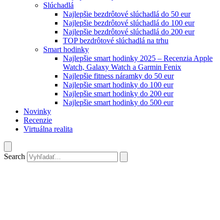
Slúchadlá
Najlepšie bezdrôtové slúchadlá do 50 eur
Najlepšie bezdrôtové slúchadlá do 100 eur
Najlepšie bezdrôtové slúchadlá do 200 eur
TOP bezdrôtové slúchadlá na trhu
Smart hodinky
Najlepšie smart hodinky 2025 – Recenzia Apple
Watch, Galaxy Watch a Garmin Fenix
Najlepšie fitness náramky do 50 eur
Najlepšie smart hodinky do 100 eur
Najlepšie smart hodinky do 200 eur
Najlepšie smart hodinky do 500 eur
Novinky
Recenzie
Virtuálna realita
Search