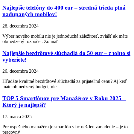
Najlepšie telefóny do 400 eur – stredná trieda plná
nadupaných mobilov!
26. decembra 2024
Výber nového mobilu nie je jednoduchá záležitosť, zvlášť ak máte
obmedzený rozpočet. Zohnať
Najlepšie bezdrôtové slúchadlá do 50 eur – z tohto si
vyberiete!
26. decembra 2024
Hľadáte kvalitné bezdrôtové slúchadlá za prijateľnú cenu? Aj keď
máte obmedzený budget, nie
TOP 5 Smartfónov pre Manažérov v Roku 2025 –
Ktorý je najlepší?
17. marca 2025
Pre úspešného manažéra je smartfón viac než len zariadenie – je to
pracovný