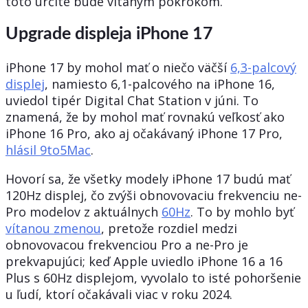
toto určite bude vítaným pokrokom.
Upgrade displeja iPhone 17
iPhone 17 by mohol mať o niečo väčší
6,3-palcový
displej
, namiesto 6,1-palcového na iPhone 16,
uviedol tipér Digital Chat Station v júni. To
znamená, že by mohol mať rovnakú veľkosť ako
iPhone 16 Pro, ako aj očakávaný iPhone 17 Pro,
hlásil 9to5Mac
.
Hovorí sa, že všetky modely iPhone 17 budú mať
120Hz displej, čo zvýši obnovovaciu frekvenciu ne-
Pro modelov z aktuálnych
60Hz
. To by mohlo byť
vítanou zmenou
, pretože rozdiel medzi
obnovovacou frekvenciou Pro a ne-Pro je
prekvapujúci; keď Apple uviedlo iPhone 16 a 16
Plus s 60Hz displejom, vyvolalo to isté pohoršenie
u ľudí, ktorí očakávali viac v roku 2024.