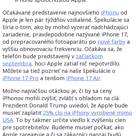
Očakávané predstavenie najnovšieho
iPhonu
od
Apple je len pár týždňov vzdialené. Špekulácie sa
šíria o tom, ako by mohol vyzerať nadchádzajúci
zariadenie, pravdepodobne nazývané iPhone 17,
od prepracovaného fotoaparátu po
nové farby
a
vyššiu obnovovaciu frekvenciu. Očakáva sa, že
telefón bude predstavený v
začiatkom
septembra
, hoci Apple zatiaľ nič nepotvrdilo.
Môžete sa tiež pozrieť na naše špekulácie o
iPhone 17 Pro
a tenšom
iPhone 17 Air
.
Možno najväčšou otázkou je, či by sa ceny
iPhonov mohli zvýšiť, zvlášť s ohľadom na clá.
Prezident Donald Trump uviedol, že Apple bude
musieť zaplatiť
25% clo na iPhony vyrobené mimo
USA
. To by takmer určite viedlo k zvýšeniu cien
pre spotrebiteľov. Budeme musieť počkať, ako
Apple zareaguje a či sa zákazníci naozaj budú