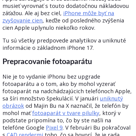
musieť vyrovnať s touto dodatočnou nákladovou
záťažou. Ale aj bez ciel,
iPhone môže byť na
zvyšovanie cien
, keďže od posledného zvýšenia
cien Apple uplynulo niekoľko rokov.
Tu sú všetky predpovede analytikov a uniknuté
informácie o základnom iPhone 17.
Prepracovanie fotoaparátu
Nie je to vydanie iPhonu bez upgrade
fotoaparátu a o tom, ako by mohol vyzerať
fotoaparát na nadchádzajúcich telefónoch Apple,
sa šíri množstvo špekulácií. V januári
uniknutý
obrázok
od Majin Bu na X naznačil, že telefón by
mohol mať
fotoaparát v tvare pilulky
, ktorý v
podstate pripomína to, čo by ste našli na
telefóne Google
Pixel 9
. V februári Bu pokračoval
s
CAD rendermi
toho, čo sa hovorí, že je rada