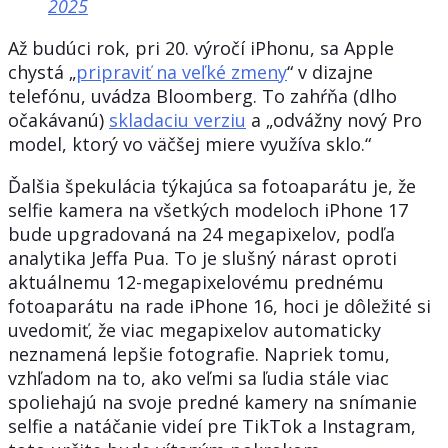
2025
Až budúci rok, pri 20. výročí iPhonu, sa Apple
chystá „
pripraviť na veľké zmeny
“ v dizajne
telefónu, uvádza Bloomberg. To zahŕňa (dlho
očakávanú)
skladaciu verziu
a „odvážny nový Pro
model, ktorý vo väčšej miere využíva sklo.“
Ďalšia špekulácia týkajúca sa fotoaparátu je, že
selfie kamera na všetkých modeloch iPhone 17
bude upgradovaná na 24 megapixelov, podľa
analytika Jeffa Pua. To je slušný nárast oproti
aktuálnemu 12-megapixelovému prednému
fotoaparátu na rade iPhone 16, hoci je dôležité si
uvedomiť, že viac megapixelov automaticky
neznamená lepšie fotografie. Napriek tomu,
vzhľadom na to, ako veľmi sa ľudia stále viac
spoliehajú na svoje predné kamery na snímanie
selfie a natáčanie videí pre TikTok a Instagram,