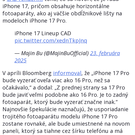
iPhone 17, pričom obsahuje horizontálne
fotoaparáty, ako aj väčšie obdĺžnikové lišty na
modeloch iPhone 17 Pro.
iPhone 17 Lineup CAD
pic.twitter.com/xednTkpJnq
— Majin Bu (@MajinBuOfficial)
23. februára
2025
V apríli Bloomberg
informoval
, že „iPhone 17 Pro
bude vyzerať oveľa viac ako 16 Pro, než sa
očakávalo,“ a dodal: „Z prednej strany sa 17 Pro
bude javiť veľmi podobne ako 16 Pro. Je to zadný
fotoaparát, ktorý bude vyzerať značne inak.“
Najnovšie špekulácie naznačujú, že usporiadanie
trojitého fotoaparátu modelu iPhone 17 Pro
zostane rovnaké, ale bude umiestnené na novom
paneli, ktorý sa tiahne cez šírku telefónu a má