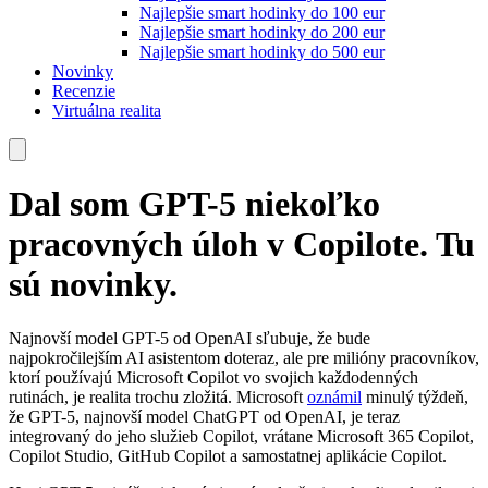
Najlepšie smart hodinky do 100 eur
Najlepšie smart hodinky do 200 eur
Najlepšie smart hodinky do 500 eur
Novinky
Recenzie
Virtuálna realita
Dal som GPT-5 niekoľko
pracovných úloh v Copilote. Tu
sú novinky.
Najnovší model GPT-5 od OpenAI sľubuje, že bude
najpokročilejším AI asistentom doteraz, ale pre milióny pracovníkov,
ktorí používajú Microsoft Copilot vo svojich každodenných
rutinách, je realita trochu zložitá. Microsoft
oznámil
minulý týždeň,
že GPT-5, najnovší model ChatGPT od OpenAI, je teraz
integrovaný do jeho služieb Copilot, vrátane Microsoft 365 Copilot,
Copilot Studio, GitHub Copilot a samostatnej aplikácie Copilot.