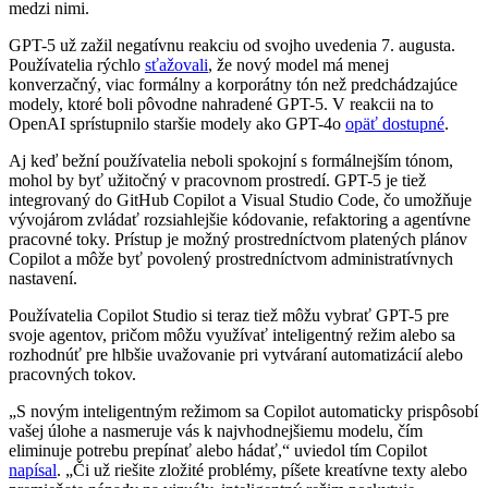
medzi nimi.
GPT-5 už zažil negatívnu reakciu od svojho uvedenia 7. augusta.
Používatelia rýchlo
sťažovali
, že nový model má menej
konverzačný, viac formálny a korporátny tón než predchádzajúce
modely, ktoré boli pôvodne nahradené GPT-5. V reakcii na to
OpenAI sprístupnilo staršie modely ako GPT-4o
opäť dostupné
.
Aj keď bežní používatelia neboli spokojní s formálnejším tónom,
mohol by byť užitočný v pracovnom prostredí. GPT-5 je tiež
integrovaný do GitHub Copilot a Visual Studio Code, čo umožňuje
vývojárom zvládať rozsiahlejšie kódovanie, refaktoring a agentívne
pracovné toky. Prístup je možný prostredníctvom platených plánov
Copilot a môže byť povolený prostredníctvom administratívnych
nastavení.
Používatelia Copilot Studio si teraz tiež môžu vybrať GPT-5 pre
svoje agentov, pričom môžu využívať inteligentný režim alebo sa
rozhodnúť pre hlbšie uvažovanie pri vytváraní automatizácií alebo
pracovných tokov.
„S novým inteligentným režimom sa Copilot automaticky prispôsobí
vašej úlohe a nasmeruje vás k najvhodnejšiemu modelu, čím
eliminuje potrebu prepínať alebo hádať,“ uviedol tím Copilot
napísal
. „Či už riešite zložité problémy, píšete kreatívne texty alebo