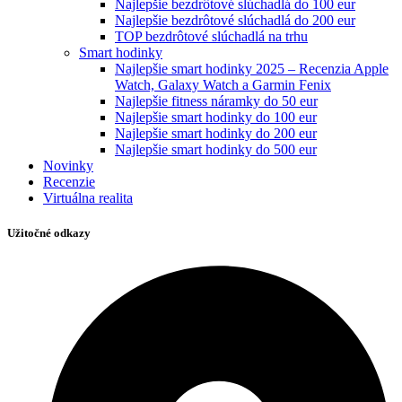
Najlepšie bezdrôtové slúchadlá do 100 eur
Najlepšie bezdrôtové slúchadlá do 200 eur
TOP bezdrôtové slúchadlá na trhu
Smart hodinky
Najlepšie smart hodinky 2025 – Recenzia Apple
Watch, Galaxy Watch a Garmin Fenix
Najlepšie fitness náramky do 50 eur
Najlepšie smart hodinky do 100 eur
Najlepšie smart hodinky do 200 eur
Najlepšie smart hodinky do 500 eur
Novinky
Recenzie
Virtuálna realita
Užitočné odkazy