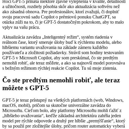
Hoci GPT-5 prináša niektoré zjavné vylepšenia v kvalite, detailnosti
a užitočnosti, rozdiely pôsobia skôr ako aktualizácia softvéru než
ako zásadná obnova. Pre profesionálov, ktorí zvažujú, či doplniť
svoju pracovnú sadu Copilot o prémiovú ponuku ChatGPT, sa
otázka zúži na to, či je GPT-5 dostatočným pokrokom, aby to malo
vplyv na vašu prácu.
Aktualizácia zavádza „Inteligentný režim“, systém riadenia v
reálnom čase, ktorý smeruje úlohy buď k rýchlemu modelu, alebo
hlbšiemu variantu uvažovania na základe zámeru každého
používateľa a zložitosti požiadavky. Strávil som hodiny testovaním
GPT-5 v Microsoft Copilot, aby som preskúmal, čo ste predtým
nemohli robiť, ale teraz môžete, a ako sa najnovší model porovnáva
s bežným režimom rýchlej reakcie Copilot. Tu sú moje zistenia.
Čo ste predtým nemohli robiť, ale teraz
môžete s GPT-5
GPT-5 je teraz prístupný na všetkých platformách (web, Windows,
macOS, mobil), pričom sa skutočne univerzálne zavádza do
Microsoftu. Cieľom bolo, aby platformy Microsoftu mohli ťažiť z
„hlbšieho uvažovania“, keďže základná architektúra zahŕňa jeden
model pre rýchle odpovede a druhý pre hlbšie „premýšľanie“, ktorý
by sa použil pre zložitejšie úlohy, pričom router automaticky vyberá