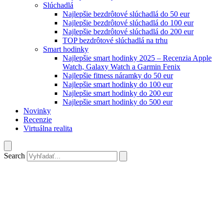
Slúchadlá
Najlepšie bezdrôtové slúchadlá do 50 eur
Najlepšie bezdrôtové slúchadlá do 100 eur
Najlepšie bezdrôtové slúchadlá do 200 eur
TOP bezdrôtové slúchadlá na trhu
Smart hodinky
Najlepšie smart hodinky 2025 – Recenzia Apple
Watch, Galaxy Watch a Garmin Fenix
Najlepšie fitness náramky do 50 eur
Najlepšie smart hodinky do 100 eur
Najlepšie smart hodinky do 200 eur
Najlepšie smart hodinky do 500 eur
Novinky
Recenzie
Virtuálna realita
Search