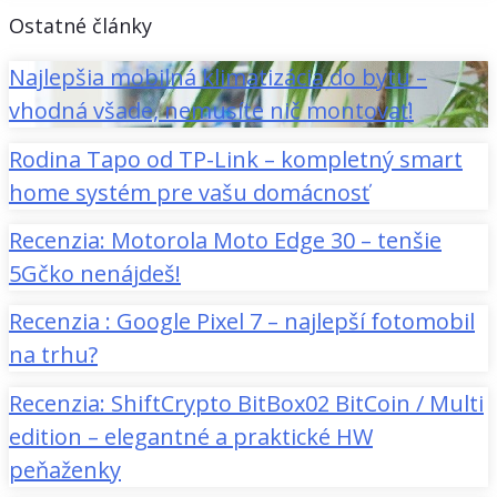
Ostatné články
Najlepšia mobilná klimatizácia do bytu –
vhodná všade, nemusíte nič montovať!
Rodina Tapo od TP-Link – kompletný smart
home systém pre vašu domácnosť
Recenzia: Motorola Moto Edge 30 – tenšie
5Gčko nenájdeš!
Recenzia : Google Pixel 7 – najlepší fotomobil
na trhu?
Recenzia: ShiftCrypto BitBox02 BitCoin / Multi
edition – elegantné a praktické HW
peňaženky