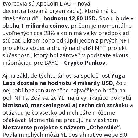
tvorcovia sú ApeCoin DAO – nová
decentralizovaná organizácia), ktorá má ku
dnešnému dňu
hodnotu 12,80 USD.
Spolu bude v
obehu
1 miliarda coinov,
pričom je momentálne
uvoľnených cca 28% a coin má veľký predpoklad
stúpať. Okrem toho odkúpili jeden z prvých NFT
projektov vôbec a druhý najdrahší NFT projekt
súčasnosti, ktorý bol zároveň v podstate akousi
inšpiráciou pre BAYC –
Crypto Punkov.
Aj na základe týchto ťahov sa spoločnosť
Yuga
Labs dostala na hodnotu 4 miliardy USD
, čo z
nej robí bezkonkurenčne najväčšieho hráča na
poli NFTs. Zdá sa, že YL majú vynikajúco pokrytú
biznisovú, marketingovú aj technickú stránku
a
otázkou je čo všetko od nich ešte môžeme
očakávať. Momentálne pracujú na vlastnom
Metaverse projekte s názvom „Otherside“.
Podľa mnohých môžu YL dosiahnuť vo webe 3.0