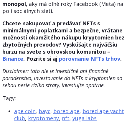
monopol,
aký má dlhé roky Facebook (Meta) na
poli sociálnych sietí.
Chcete nakupovať a predávať NFTs s
minimálnymi poplatkami a bezpečne, vrátane
možnosti okamžitého nákupu kryptomien bez
zbytočných prevodov? Vyskúšajte najväčšiu
burzu na svete s obrovskou komunitou –
Binance
. Pozrite si aj
porovnanie NFTs trhov
.
Disclaimer: toto nie je investičné ani finančné
poradenstvo, investovanie do NFTs a kryptomien so
sebou nesie riziko straty, investujte opatrne.
Tagy:
ape coin
,
bayc
,
bored ape
,
bored ape yacht
club
,
kryptomeny
,
nft
,
yuga labs