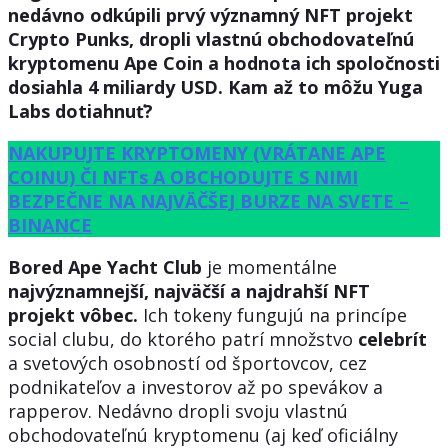
nedávno odkúpili prvý významný NFT projekt
Crypto Punks, dropli vlastnú obchodovateľnú
kryptomenu Ape Coin a hodnota ich spoločnosti
dosiahla 4 miliardy USD. Kam až to môžu Yuga
Labs dotiahnuť?
NAKUPUJTE KRYPTOMENY (VRÁTANE APE
COINU) ČI NFTs A OBCHODUJTE S NIMI
BEZPEČNE NA NAJVÄČŠEJ BURZE NA SVETE –
BINANCE
Bored Ape Yacht Club
je momentálne
najvýznamnejší, najväčší a najdrahší NFT
projekt vôbec.
Ich tokeny fungujú na princípe
social clubu, do ktorého patrí množstvo
celebrít
a svetových osobností od športovcov, cez
podnikateľov a investorov až po spevákov a
rapperov. Nedávno dropli svoju vlastnú
obchodovateľnú kryptomenu (aj keď oficiálny