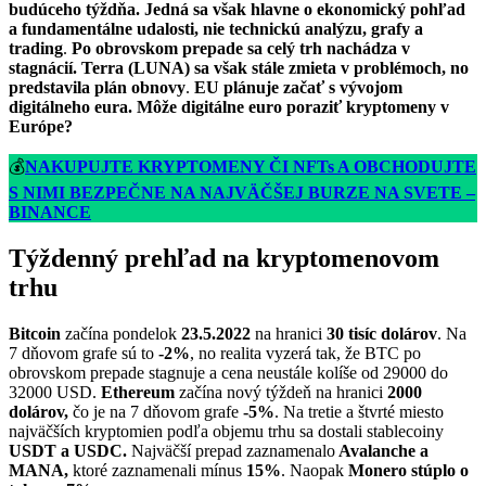
budúceho týždňa. Jedná sa však hlavne o ekonomický pohľad
a fundamentálne udalosti, nie technickú analýzu, grafy a
trading
.
Po obrovskom prepade sa celý trh nachádza v
stagnácií. Terra (LUNA) sa však stále zmieta v problémoch, no
predstavila plán obnovy
.
EU plánuje začať s vývojom
digitálneho eura. Môže digitálne euro poraziť kryptomeny v
Európe?
💰
NAKUPUJTE KRYPTOMENY ČI NFTs A OBCHODUJTE
S NIMI BEZPEČNE NA NAJVÄČŠEJ BURZE NA SVETE –
BINANCE
Týždenný prehľad na kryptomenovom
trhu
Bitcoin
začína pondelok
23.5.2022
na hranici
30 tisíc dolárov
. Na
7 dňovom grafe sú to
-2%
, no realita vyzerá tak, že BTC po
obrovskom prepade stagnuje a cena neustále kolíše od 29000 do
32000 USD.
Ethereum
začína nový týždeň na hranici
2000
dolárov,
čo je na 7 dňovom grafe
-5%
. Na tretie a štvrté miesto
najväčších kryptomien podľa objemu trhu sa dostali stablecoiny
USDT a USDC.
Najväčší prepad zaznamenalo
Avalanche a
MANA,
ktoré zaznamenali mínus
15%
. Naopak
Monero stúplo o