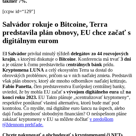
takmer 7%.
[ccpw id=“129″]
Salvádor rokuje o Bitcoine, Terra
predstavila plán obnovy, EU chce začať s
digitálnym eurom
E
l Salvádor
privítal minulý týždeň
delegátov zo 44 rozvojových
krajín
, s ktorými diskutuje o
Bitcoine
. Konferencia má trvať
3 dni
a je otázne k čomu predstavitelia c
entrálnych bánk
prídu.
Kryptomena LUNA
a celý ekosystém Terra sa dostal do
obrovských problémov, pričom sa v nich naďalej zmieta. Predstavili
však plán obnovy, ktorý ale mnoho odborníkov naďalej kritizuje
.
Fabio Panetta
, člen predstavenstva Európskej centrálnej banky,
uviedol, že by mohla EU začať
s vývojom digitálneho eura
už
na
konci roku 2023.
EU Takto plánuje „scentralizovať kryptomeny“,
respektíve ponúknuť vlastnú alternatívu, ktorú bude mať pod
kontrolou. Čo myslíte, má digitálne euro šancu na úspech, alebo
dajú ľudia prednosť slobodným financiám? O neúspešnom pláne
zakázať kryptomeny v EU sa môžete dočítať
v predošlom
týždennom prehľade.
Chcete nakupovať a obchodovať s kryptomenami či NFTs