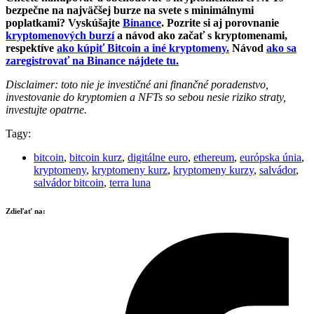
bezpečne na najväčšej burze na svete s minimálnymi
poplatkami? Vyskúšajte
Binance
. Pozrite si aj porovnanie
kryptomenových burzí
a návod ako začať s kryptomenami,
respektíve
ako kúpiť Bitcoin a iné kryptomeny.
Návod
ako sa
zaregistrovať na Binance nájdete tu.
Disclaimer: toto nie je investičné ani finančné poradenstvo,
investovanie do kryptomien a NFTs so sebou nesie riziko straty,
investujte opatrne.
Tagy:
bitcoin
,
bitcoin kurz
,
digitálne euro
,
ethereum
,
európska únia
,
kryptomeny
,
kryptomeny kurz
,
kryptomeny kurzy
,
salvádor
,
salvádor bitcoin
,
terra luna
Zdieľať na: