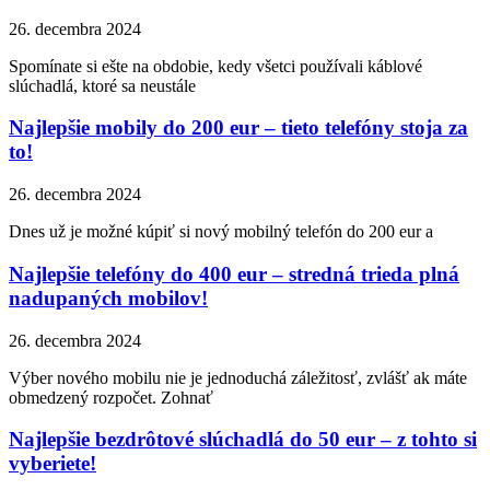
26. decembra 2024
Spomínate si ešte na obdobie, kedy všetci používali káblové
slúchadlá, ktoré sa neustále
Najlepšie mobily do 200 eur – tieto telefóny stoja za
to!
26. decembra 2024
Dnes už je možné kúpiť si nový mobilný telefón do 200 eur a
Najlepšie telefóny do 400 eur – stredná trieda plná
nadupaných mobilov!
26. decembra 2024
Výber nového mobilu nie je jednoduchá záležitosť, zvlášť ak máte
obmedzený rozpočet. Zohnať
Najlepšie bezdrôtové slúchadlá do 50 eur – z tohto si
vyberiete!