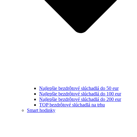
Najlepšie bezdrôtové slúchadlá do 50 eur
Najlepšie bezdrôtové slúchadlá do 100 eur
Najlepšie bezdrôtové slúchadlá do 200 eur
TOP bezdrôtové slúchadlá na trhu
Smart hodinky