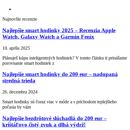
Najnovšie recenzie
Najlepšie smart hodinky 2025 – Recenzia Apple
Watch, Galaxy Watch a Garmin Fenix
10. apríla 2025
Plánuješ kúpu inteligentných hodiniek? V tomto článku ti prinášame
porovnanie smart hodiniek z
Najlepšie smart hodinky do 200 eur – nadupaná
stredná trieda
26. decembra 2024
Smart hodinky sú čoraz viac v móde a s príchodom teplejšieho
počasia by vám
Najlepšie bezdrôtové slúchadlá do 200 eur –
krištáľovo čistý zvuk a dlhá výdrž!