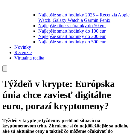
Najlepšie smart hodinky 2025 – Recenzia Apple
Watch, Galaxy Watch a Garmin Fenix
Najlepšie fitness náramky do 50 eur
Najlepšie smart hodinky do 100 eur
Najlepšie smart hodinky do 200 eur
Najlepšie smart hodinky do 500 eur
Novinky
Recenzie
Virtuálna realita
Týždeň v krypte: Európska
únia chce zaviesť digitálne
euro, porazí kryptomeny?
Týždeň v krypte je týždenný prehľad situácií na
kryptomenovom trhu. Zhrnieme si čo najdôležitejšie sa udialo,
aké sú aktuálne ceny a taktiež čo môžeme očakávať do