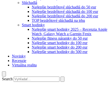
Slúchadlá
Najlepšie bezdrôtové slúchadlá do 50 eur
Najlepšie bezdrôtové slúchadlá do 100 eur
Najlepšie bezdrôtové slúchadlá do 200 eur
TOP bezdrôtové slúchadlá na trhu
Smart hodinky
Najlepšie smart hodinky 2025 – Recenzia Apple
Watch, Galaxy Watch a Garmin Fenix
Najlepšie fitness náramky do 50 eur
Najlepšie smart hodinky do 100 eur
Najlepšie smart hodinky do 200 eur
Najlepšie smart hodinky do 500 eur
Novinky
Recenzie
Virtuálna realita
Search