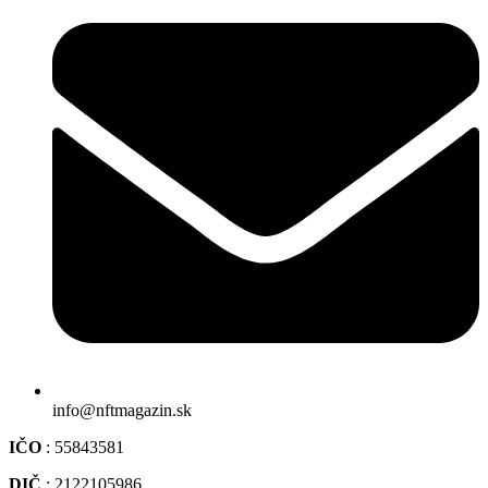
info@nftmagazin.sk
IČO
: 55843581
DIČ
: 2122105986