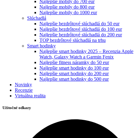
Najlepšie mobily do 700 eur
Najlepšie mobily do 800 eur
Najlepšie mobily do 1000 eur
Slúchadlá
Najlepšie bezdrôtové slúchadlá do 50 eur
Najlepšie bezdrôtové slúchadlá do 100 eur
Najlepšie bezdrôtové slúchadlá do 200 eur
TOP bezdrôtové slúchadlá na trhu
Smart hodinky
Najlepšie smart hodinky 2025 – Recenzia Apple
Watch, Galaxy Watch a Garmin Fenix
Najlepšie fitness náramky do 50 eur
Najlepšie smart hodinky do 100 eur
Najlepšie smart hodinky do 200 eur
Najlepšie smart hodinky do 500 eur
Novinky
Recenzie
Virtuálna realita
Užitočné odkazy