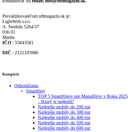
kontaktovať na
email: info@nftmagazin.sk.
Prevádzkovateľom nftmagazin.sk je:
LightWeb s.r.o.
A. Stodolu 5264/37
036 01
Martin
IČO
: 55843581
DIČ
: 2122105986
Kategórie
Odporúčania
Smartfóny
TOP 5 Smartfónov pre Manažérov v Roku 2025
– Ktorý je najlepší?
Najlepšie mobily do 200 eur
Najlepšie mobily do 300 eur
Najlepšie mobily do 400 eur
Najlepšie mobily do 500 eur
Najlepšie mobily do 600 eur