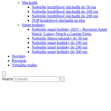
Slúchadlá
Najlepšie bezdrôtové slúchadlá do 50 eur
Najlepšie bezdrôtové slúchadlá do 100 eur
Najlepšie bezdrôtové slúchadlá do 200 eur
TOP bezdrôtové slúchadlá na trhu
Smart hodinky
Najlepšie smart hodinky 2025 – Recenzia Apple
Watch, Galaxy Watch a Garmin Fenix
Najlepšie fitness náramky do 50 eur
Najlepšie smart hodinky do 100 eur
Najlepšie smart hodinky do 200 eur
Najlepšie smart hodinky do 500 eur
Novinky
Recenzie
Virtuálna realita
Search