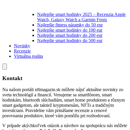
Najlepšie smart hodinky 2025 – Recenzia Apple
Watch, Galaxy Watch a Garmin Fenix
Najlepšie fitness náramky do 50 eur
Najlepšie smart hodinky do 100 eur
Najlepšie smart hodinky do 200 eur
Najlepšie smart hodinky do 500 eur
Novinky
Recenzie
Virtuálna realita
Kontakt
Na našom portáli nftmagazin.sk môžete nájsť aktuálne novinky zo
sveta technológií a financií. Venujeme sa smartfónom, smart
hodinkám, bluetooth slúchadlám, smart home produktom a rôznym
smart gadgetom, ale taktiež kryptomenám, NFTs a tradičným
investíciam. Pravidelne vám prinášame recenzie a cenové
porovnania produktov, ktoré vám pomôžu pri rozhodovaní.
V prípade akýchkoľvek otázok a návrhov na spoluprácu nás môžete