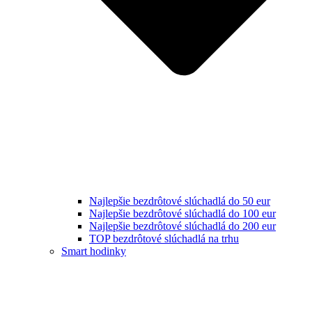
Najlepšie bezdrôtové slúchadlá do 50 eur
Najlepšie bezdrôtové slúchadlá do 100 eur
Najlepšie bezdrôtové slúchadlá do 200 eur
TOP bezdrôtové slúchadlá na trhu
Smart hodinky