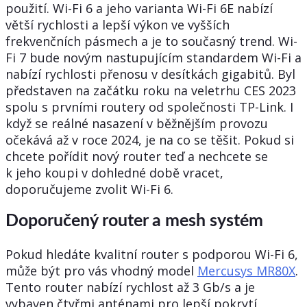
použití. Wi-Fi 6 a jeho varianta Wi-Fi 6E nabízí
větší rychlosti a lepší výkon ve vyšších
frekvenčních pásmech a je to současný trend. Wi-
Fi 7 bude novým nastupujícím standardem Wi-Fi a
nabízí rychlosti přenosu v desítkách gigabitů. Byl
představen na začátku roku na veletrhu CES 2023
spolu s prvními routery od společnosti TP-Link. I
když se reálné nasazení v běžnějším provozu
očekává až v roce 2024, je na co se těšit. Pokud si
chcete pořídit nový router teď a nechcete se
k jeho koupi v dohledné době vracet,
doporučujeme zvolit Wi-Fi 6.
Doporučený router a mesh systém
Pokud hledáte kvalitní router s podporou Wi-Fi 6,
může být pro vás vhodný model
Mercusys MR80X
.
Tento router nabízí rychlost až 3 Gb/s a je
vybaven čtyřmi anténami pro lepší pokrytí