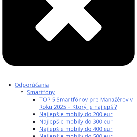
Odporúčania
Smartfóny
TOP 5 Smartfónov pre Manažérov v
Roku 2025 – Ktorý je najlepší?
Najlepšie mobily do 200 eur
Najlepšie mobily do 300 eur
Najlepšie mobily do 400 eur
Najlepšie mobily do 500 eur