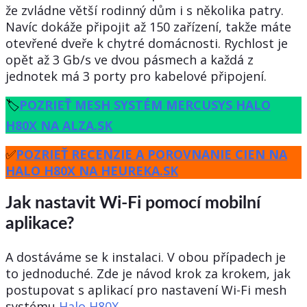
že zvládne větší rodinný dům i s několika patry.
Navíc dokáže připojit až 150 zařízení, takže máte
otevřené dveře k chytré domácnosti. Rychlost je
opět až 3 Gb/s ve dvou pásmech a každá z
jednotek má 3 porty pro kabelové připojení.
🏷
POZRIEŤ MESH SYSTÉM MERCUSYS HALO
H80X NA ALZA.SK
✅️
POZRIEŤ RECENZIE A POROVNANIE CIEN NA
HALO H80X NA HEUREKA.SK
Jak nastavit Wi-Fi pomocí mobilní
aplikace?
A dostáváme se k instalaci. V obou případech je
to jednoduché. Zde je návod krok za krokem, jak
postupovat s aplikací pro nastavení Wi-Fi mesh
systému
Halo H80X
.