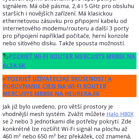
signálem. Má obě pásma, 2,4 i 5 GHz pro obsluhu
starších i novějších zařízení. Má klasickou
ethernetovou zásuvku pro připojení kabelu od
internetového modemu/routeru a další 3 porty
pro připojení například počítače, herní konzole
nebo síťového disku. Takže spousta možností.
🏷
POZRIEŤ WI-FI ROUTER MERCUSYS MR80X NA
ALZA.SK
️✅️
POZRIEŤ UŽÍVATEĽSKÉ SKÚSENOSTI A
POROVNANIE CIEN NA WI-FI ROUTER
MERCUSYS MR80X NA HEUREKA.SK
Jak již bylo uvedeno, pro větší prostory je
vhodnější mesh systém. Zvážit můžete
Halo H80X
se 2 nebo 3 jednotkami dle potřeby pokrytí. Zde
konkrétně lze rozšířit Wi-Fi signál na plochu až
460 m² nebo 650 m² bez překážek, což znamená,