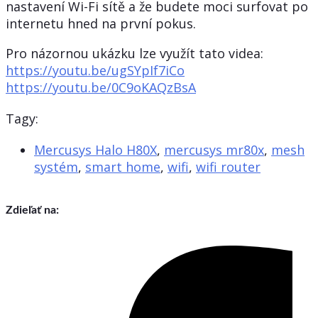
nastavení Wi-Fi sítě a že budete moci surfovat po
internetu hned na první pokus.
Pro názornou ukázku lze využít tato videa:
https://youtu.be/ugSYpIf7iCo
https://youtu.be/0C9oKAQzBsA
Tagy:
Mercusys Halo H80X
,
mercusys mr80x
,
mesh
systém
,
smart home
,
wifi
,
wifi router
Zdieľať na: