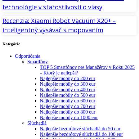
technológie v starostlivosti o vlasy
Recenzia: Xiaomi Robot Vacuum X20+ –
inteligentný vysávač s mopovaním
Kategórie
Odporúčania
Smartfóny
TOP 5 Smartfónov pre Manažérov v Roku 2025
– Ktorý je najlepší?
Najlepšie mobily do 200 eur
Najlepšie mobily do 300 eur
Najlepšie mobily do 400 eur
Najlepšie mobily do 500 eur
Najlepšie mobily do 600 eur
Najlepšie mobily do 700 eur
Najlepšie mobily do 800 eur
Najlepšie mobily do 1000 eur
Slúchadlá
Najlepšie bezdrôtové slúchadlá do 50 eur
Najlepšie bezdrôtové slúchadlá do 100 eur