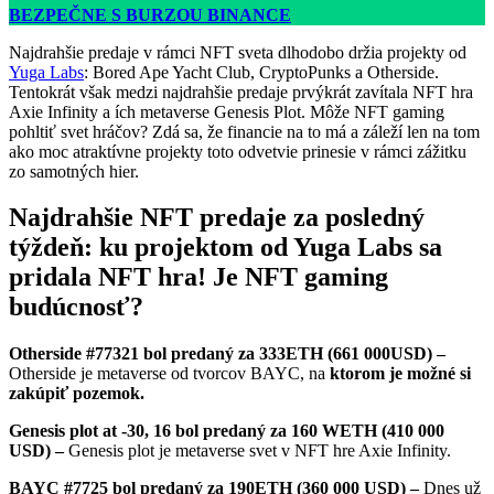
BEZPEČNE S BURZOU BINANCE
Najdrahšie predaje v rámci NFT sveta dlhodobo držia projekty od
Yuga Labs
: Bored Ape Yacht Club, CryptoPunks a Otherside.
Tentokrát však medzi najdrahšie predaje prvýkrát zavítala NFT hra
Axie Infinity a ích metaverse Genesis Plot. Môže NFT gaming
pohltiť svet hráčov? Zdá sa, že financie na to má a záleží len na tom
ako moc atraktívne projekty toto odvetvie prinesie v rámci zážitku
zo samotných hier.
Najdrahšie NFT predaje za posledný
týždeň: ku projektom od Yuga Labs sa
pridala NFT hra! Je NFT gaming
budúcnosť?
Otherside #77321 bol predaný za 333ETH (661 000USD) –
Otherside je metaverse od tvorcov BAYC, na
ktorom je možné si
zakúpiť pozemok.
Genesis plot at -30, 16 bol predaný za 160 WETH (410 000
USD) –
Genesis plot je metaverse svet v NFT hre Axie Infinity.
BAYC #7725 bol predaný za 190ETH (360 000 USD) –
Dnes už