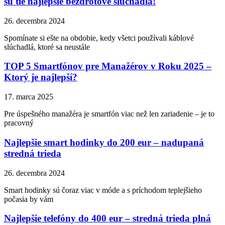
sú tie najlepšie bezdrôtové slúchadlá!
26. decembra 2024
Spomínate si ešte na obdobie, kedy všetci používali káblové
slúchadlá, ktoré sa neustále
TOP 5 Smartfónov pre Manažérov v Roku 2025 –
Ktorý je najlepší?
17. marca 2025
Pre úspešného manažéra je smartfón viac než len zariadenie – je to
pracovný
Najlepšie smart hodinky do 200 eur – nadupaná
stredná trieda
26. decembra 2024
Smart hodinky sú čoraz viac v móde a s príchodom teplejšieho
počasia by vám
Najlepšie telefóny do 400 eur – stredná trieda plná