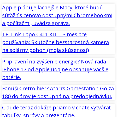
Apple plánuje lacnejšie Macy, ktoré budú
súťažiť s cenovo dostupnými Chromebookmi
a počítačmi, uvádza správa.
TP-Link Tapo C411 KIT – 3 mesiace
používania: Skutočne bezstarostná kamera
na solárny pohon (moja skúsenosť)
Pripravení na zvýšenie energie? Nová rada
iPhone 17 od Apple údajne obsahuje väčšie
batérie.
Fanúšik retro hier? Atari’s Gamestation Go za
180 dolárov je dostupná na predobjednávku.
Claude teraz dokáže priamo v chate vytvárať
tabuľky, správy a prezentácie.