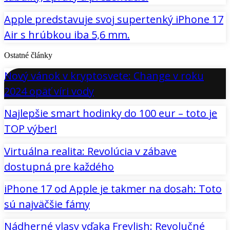
Apple predstavuje svoj supertenký iPhone 17
Air s hrúbkou iba 5,6 mm.
Ostatné články
Nový vánok v kryptosvete: Change v roku
2024 opäť víri vody
Najlepšie smart hodinky do 100 eur – toto je
TOP výber!
Virtuálna realita: Revolúcia v zábave
dostupná pre každého
iPhone 17 od Apple je takmer na dosah: Toto
sú najväčšie fámy
Nádherné vlasy vďaka Freylish: Revolučné