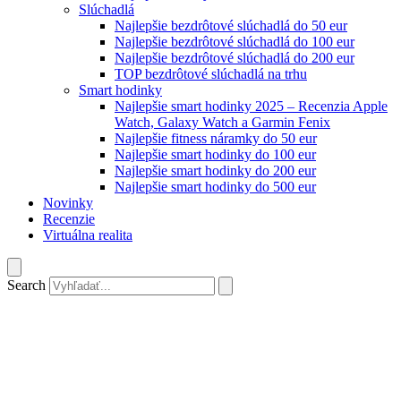
Slúchadlá
Najlepšie bezdrôtové slúchadlá do 50 eur
Najlepšie bezdrôtové slúchadlá do 100 eur
Najlepšie bezdrôtové slúchadlá do 200 eur
TOP bezdrôtové slúchadlá na trhu
Smart hodinky
Najlepšie smart hodinky 2025 – Recenzia Apple
Watch, Galaxy Watch a Garmin Fenix
Najlepšie fitness náramky do 50 eur
Najlepšie smart hodinky do 100 eur
Najlepšie smart hodinky do 200 eur
Najlepšie smart hodinky do 500 eur
Novinky
Recenzie
Virtuálna realita
Search