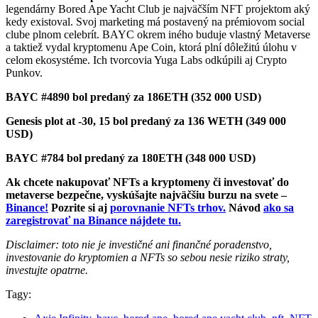
legendárny Bored Ape Yacht Club je najväčším NFT projektom aký
kedy existoval. Svoj marketing má postavený na prémiovom social
clube plnom celebrít. BAYC okrem iného buduje vlastný Metaverse
a taktiež vydal kryptomenu Ape Coin, ktorá plní dôležitú úlohu v
celom ekosystéme. Ich tvorcovia Yuga Labs odkúpili aj Crypto
Punkov.
BAYC #4890 bol predaný za 186ETH (352 000 USD)
Genesis plot at -30, 15 bol predaný za 136 WETH (349 000
USD)
BAYC #784 bol predaný za 180ETH (348 000 USD)
Ak chcete nakupovať NFTs a kryptomeny či investovať do
metaverse bezpečne, vyskúšajte najväčšiu burzu na svete –
Binance!
Pozrite si aj
porovnanie NFTs trhov.
Návod
ako sa
zaregistrovať na Binance nájdete tu.
Disclaimer: toto nie je investičné ani finančné poradenstvo,
investovanie do kryptomien a NFTs so sebou nesie riziko straty,
investujte opatrne.
Tagy: