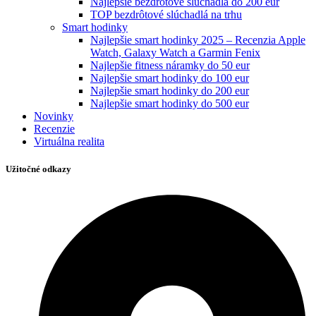
Najlepšie bezdrôtové slúchadlá do 200 eur
TOP bezdrôtové slúchadlá na trhu
Smart hodinky
Najlepšie smart hodinky 2025 – Recenzia Apple
Watch, Galaxy Watch a Garmin Fenix
Najlepšie fitness náramky do 50 eur
Najlepšie smart hodinky do 100 eur
Najlepšie smart hodinky do 200 eur
Najlepšie smart hodinky do 500 eur
Novinky
Recenzie
Virtuálna realita
Užitočné odkazy