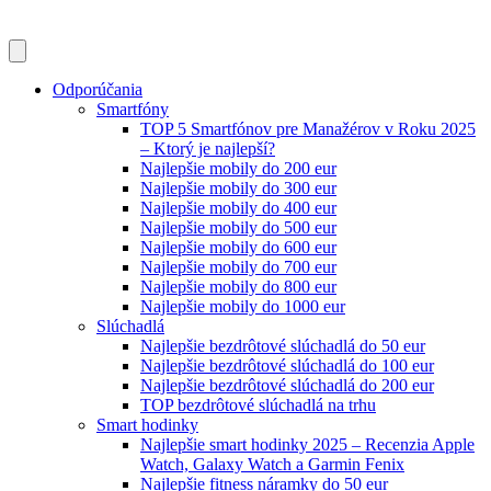
Odporúčania
Smartfóny
TOP 5 Smartfónov pre Manažérov v Roku 2025
– Ktorý je najlepší?
Najlepšie mobily do 200 eur
Najlepšie mobily do 300 eur
Najlepšie mobily do 400 eur
Najlepšie mobily do 500 eur
Najlepšie mobily do 600 eur
Najlepšie mobily do 700 eur
Najlepšie mobily do 800 eur
Najlepšie mobily do 1000 eur
Slúchadlá
Najlepšie bezdrôtové slúchadlá do 50 eur
Najlepšie bezdrôtové slúchadlá do 100 eur
Najlepšie bezdrôtové slúchadlá do 200 eur
TOP bezdrôtové slúchadlá na trhu
Smart hodinky
Najlepšie smart hodinky 2025 – Recenzia Apple
Watch, Galaxy Watch a Garmin Fenix
Najlepšie fitness náramky do 50 eur