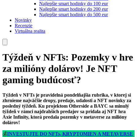
Najlepšie smart hodinky do 100 eur
Najlepšie smart hodinky do 200 eur
Najlepšie smart hodinky do 500 eur
Novinky
Recenzie
Virtuálna realita
Týždeň v NFTs: Pozemky v hre
za milióny dolárov! Je NFT
gaming budúcosť?
Týždeň v NFTs je pravidelná pondelňajšia rubrika, v ktorej si
zhrnieme najväčšie dropy, predaje, udalosti a NFT novinky za
posledný týždeň. Ku projektom Otherside a BAYC sa minulý
týždeň v rámci najdrahších predajov sa pridala aj NFT hra
Axie Infinity, ktorá predala pozemky v metaverse za milióny
dolárov!
💰
INVESTUJTE DO NFTs, KRYPTOMIEN A METAVERSE