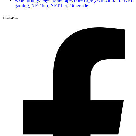
Axie Infinity
,
bayc
,
bored ape
,
bored ape yacht club
,
nft
,
NFT
gaming
,
NFT hra
,
NFT hry
,
Otherside
Zdieľať na: