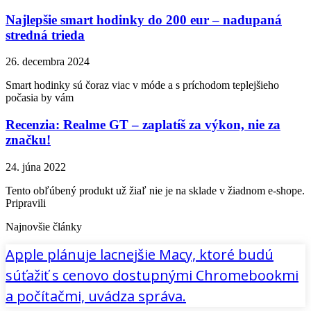
Najlepšie smart hodinky do 200 eur – nadupaná
stredná trieda
26. decembra 2024
Smart hodinky sú čoraz viac v móde a s príchodom teplejšieho
počasia by vám
Recenzia: Realme GT – zaplatíš za výkon, nie za
značku!
24. júna 2022
Tento obľúbený produkt už žiaľ nie je na sklade v žiadnom e-shope.
Pripravili
Najnovšie články
Apple plánuje lacnejšie Macy, ktoré budú
súťažiť s cenovo dostupnými Chromebookmi
a počítačmi, uvádza správa.