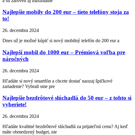
a sú zároveň aj maximálne
Najlepšie mobily do 200 eur – tieto telefóny stoja za
to!
26. decembra 2024
Dnes už je možné kúpiť si nový mobilný telefón do 200 eur a
Najlepší mobil do 1000 eur – Prémiová voľba pre
náročných
26. decembra 2024
Hľadáte si nový smartfón a chcete dostať naozaj špičkové
zariadenie? Vybrali sme pre
Najlepšie bezdrôtové slúchadlá do 50 eur – z tohto si
vyberiete!
26. decembra 2024
Hľadáte kvalitné bezdrôtové slúchadlá za prijateľnú cenu? Aj keď
máte obmedzený budget, nie