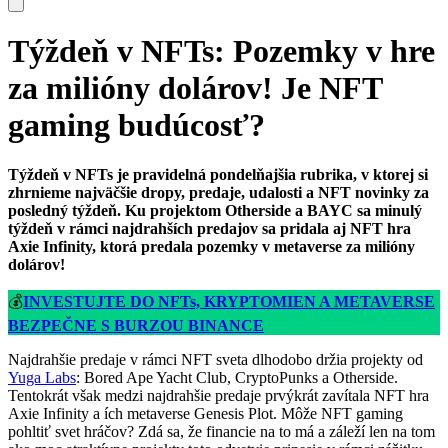
Týždeň v NFTs: Pozemky v hre
za milióny dolárov! Je NFT
gaming budúcosť?
Týždeň v NFTs je pravidelná pondelňajšia rubrika, v ktorej si
zhrnieme najväčšie dropy, predaje, udalosti a NFT novinky za
posledný týždeň. Ku projektom Otherside a BAYC sa minulý
týždeň v rámci najdrahších predajov sa pridala aj NFT hra
Axie Infinity, ktorá predala pozemky v metaverse za milióny
dolárov!
💰
INVESTUJTE DO NFTs, KRYPTOMIEN A METAVERSE
BEZPEČNE S BURZOU BINANCE
Najdrahšie predaje v rámci NFT sveta dlhodobo držia projekty od
Yuga Labs
: Bored Ape Yacht Club, CryptoPunks a Otherside.
Tentokrát však medzi najdrahšie predaje prvýkrát zavítala NFT hra
Axie Infinity a ích metaverse Genesis Plot. Môže NFT gaming
pohltiť svet hráčov? Zdá sa, že financie na to má a záleží len na tom