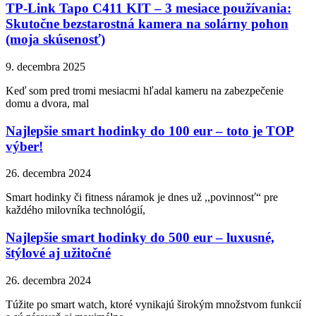
TP-Link Tapo C411 KIT – 3 mesiace používania:
Skutočne bezstarostná kamera na solárny pohon
(moja skúsenosť)
9. decembra 2025
Keď som pred tromi mesiacmi hľadal kameru na zabezpečenie
domu a dvora, mal
Najlepšie smart hodinky do 100 eur – toto je TOP
výber!
26. decembra 2024
Smart hodinky či fitness náramok je dnes už ,,povinnosť“ pre
každého milovníka technológií,
Najlepšie smart hodinky do 500 eur – luxusné,
štýlové aj užitočné
26. decembra 2024
Túžite po smart watch, ktoré vynikajú širokým množstvom funkcií