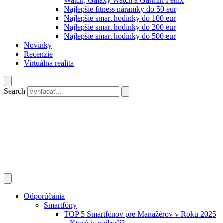
Watch, Galaxy Watch a Garmin Fenix
Najlepšie fitness náramky do 50 eur
Najlepšie smart hodinky do 100 eur
Najlepšie smart hodinky do 200 eur
Najlepšie smart hodinky do 500 eur
Novinky
Recenzie
Virtuálna realita
Search
Odporúčania
Smartfóny
TOP 5 Smartfónov pre Manažérov v Roku 2025
– Ktorý je najlepší?