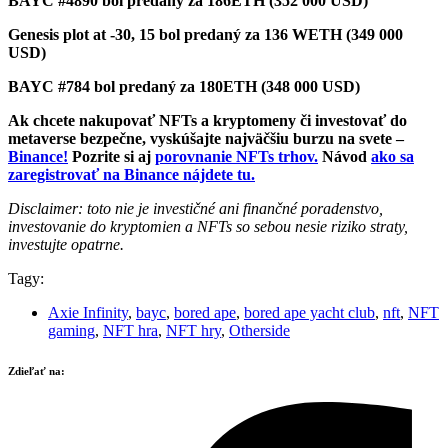
BAYC #4890 bol predaný za 186ETH (352 000 USD)
Genesis plot at -30, 15 bol predaný za 136 WETH (349 000
USD)
BAYC #784 bol predaný za 180ETH (348 000 USD)
Ak chcete nakupovať NFTs a kryptomeny či investovať do
metaverse bezpečne, vyskúšajte najväčšiu burzu na svete –
Binance!
Pozrite si aj
porovnanie NFTs trhov.
Návod
ako sa
zaregistrovať na Binance nájdete tu.
Disclaimer: toto nie je investičné ani finančné poradenstvo,
investovanie do kryptomien a NFTs so sebou nesie riziko straty,
investujte opatrne.
Tagy:
Axie Infinity
,
bayc
,
bored ape
,
bored ape yacht club
,
nft
,
NFT
gaming
,
NFT hra
,
NFT hry
,
Otherside
Zdieľať na: