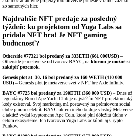
ako moc atraktívne projekty toto odvetvie prinesie v rámci zážitku
zo samotných hier.
Najdrahšie NFT predaje za posledný
týždeň: ku projektom od Yuga Labs sa
pridala NFT hra! Je NFT gaming
budúcnosť?
Otherside #77321 bol predaný za 333ETH (661 000USD) –
Otherside je metaverse od tvorcov BAYC, na
ktorom je možné si
zakúpiť pozemok.
Genesis plot at -30, 16 bol predaný za 160 WETH (410 000
USD) –
Genesis plot je metaverse svet v NFT hre Axie Infinity.
BAYC #7725 bol predaný za 190ETH (360 000 USD) –
Dnes už
legendárny Bored Ape Yacht Club je najväčším NFT projektom aký
kedy existoval. Svoj marketing má postavený na prémiovom social
clube plnom celebrít. BAYC okrem iného buduje vlastný Metaverse
a taktiež vydal kryptomenu Ape Coin, ktorá plní dôležitú úlohu v
celom ekosystéme. Ich tvorcovia Yuga Labs odkúpili aj Crypto
Punkov.