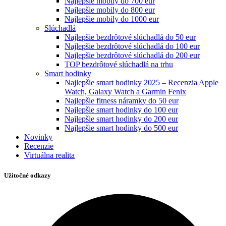
Najlepšie mobily do 700 eur
Najlepšie mobily do 800 eur
Najlepšie mobily do 1000 eur
Slúchadlá
Najlepšie bezdrôtové slúchadlá do 50 eur
Najlepšie bezdrôtové slúchadlá do 100 eur
Najlepšie bezdrôtové slúchadlá do 200 eur
TOP bezdrôtové slúchadlá na trhu
Smart hodinky
Najlepšie smart hodinky 2025 – Recenzia Apple
Watch, Galaxy Watch a Garmin Fenix
Najlepšie fitness náramky do 50 eur
Najlepšie smart hodinky do 100 eur
Najlepšie smart hodinky do 200 eur
Najlepšie smart hodinky do 500 eur
Novinky
Recenzie
Virtuálna realita
Užitočné odkazy