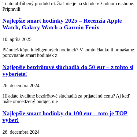
Tento obľúbený produkt už žiaľ nie je na sklade v žiadnom e-shope.
Pripravili
Najlepšie smart hodinky 2025 – Recenzia Apple
Watch, Galaxy Watch a Garmin Fenix
10. apríla 2025
Plánuješ kúpu inteligentných hodiniek? V tomto článku ti prinášame
porovnanie smart hodiniek z
Najlepšie bezdrôtové slúchadlá do 50 eur – z tohto si
vyberiete!
26. decembra 2024
Hľadáte kvalitné bezdrôtové slúchadlá za prijateľnú cenu? Aj keď
máte obmedzený budget, nie
Najlepšie smart hodinky do 100 eur – toto je TOP
výber!
26. decembra 2024