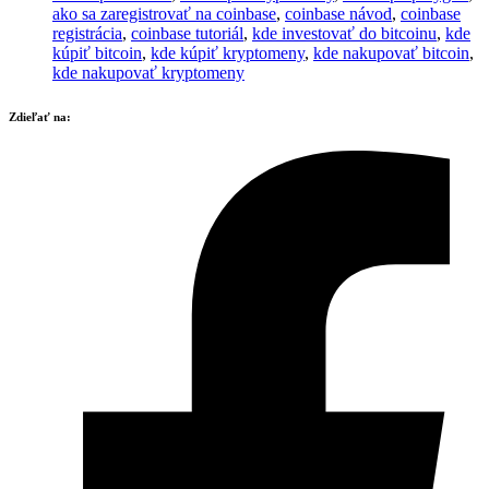
ako sa zaregistrovať na coinbase
,
coinbase návod
,
coinbase
registrácia
,
coinbase tutoriál
,
kde investovať do bitcoinu
,
kde
kúpiť bitcoin
,
kde kúpiť kryptomeny
,
kde nakupovať bitcoin
,
kde nakupovať kryptomeny
Zdieľať na: