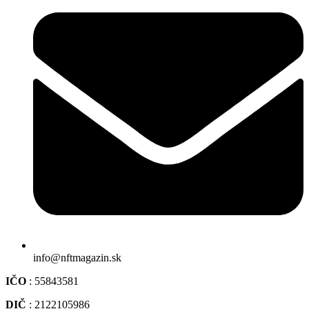
info@nftmagazin.sk
IČO
: 55843581
DIČ
: 2122105986