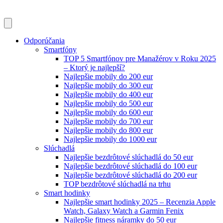
Odporúčania
Smartfóny
TOP 5 Smartfónov pre Manažérov v Roku 2025
– Ktorý je najlepší?
Najlepšie mobily do 200 eur
Najlepšie mobily do 300 eur
Najlepšie mobily do 400 eur
Najlepšie mobily do 500 eur
Najlepšie mobily do 600 eur
Najlepšie mobily do 700 eur
Najlepšie mobily do 800 eur
Najlepšie mobily do 1000 eur
Slúchadlá
Najlepšie bezdrôtové slúchadlá do 50 eur
Najlepšie bezdrôtové slúchadlá do 100 eur
Najlepšie bezdrôtové slúchadlá do 200 eur
TOP bezdrôtové slúchadlá na trhu
Smart hodinky
Najlepšie smart hodinky 2025 – Recenzia Apple
Watch, Galaxy Watch a Garmin Fenix
Najlepšie fitness náramky do 50 eur