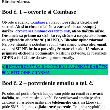
Bitcoine zdarma.
Bod č. 1 – otvorte si Coinbase
Otvorte si stránku
Coinbase
a vpravo
hore stlačte tlačidlo get
started. Ak si to chcete uľahčiť a zároveň dostať vstupný
darček,
otvorte si Coinbase cez tento link,
alebo tlačidlo nižšie.
Dostanete sa priamo na stránku registrácie a navyše ako bonus
za registráciu obdržíte 9€ (10 USD) v Bitcoine úplne zdarma!
Na prvej stránke je potrebné vyplniť
vaše meno, priezvisko, email,
zvoliť si
SILNÉ heslo a potvrdiť, že máte viac ako 18 rokov a
prijímate obchodné podmienky.
Následne potvrdíte, že rozumiete
GDPR
a či si žiadate dostávať
promo emaily.
💰
REGISTROVAŤ SA DO COINBASE A ZÍSKAŤ DARČEK
9€ V BITCOINE ZDARMA
Bod č. 2 – potvrdenie emailu a tel. č.
Po odoslaní počiatočných údajov vám príde
na email overovacie
tlačidlo
, na ktoré musíte kliknúť. Po verifikovaní emailu je účet
založený a nasleduje nastavenie
telefónneho čísla,
na ktoré vám
príde SMS kód pre
dvojfaktorové overenie
. Ten treba vyplniť do