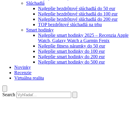
Slúchadlá
Najlepšie bezdrôtové slúchadlá do 50 eur
Najlepšie bezdrôtové slúchadlá do 100 eur
Najlepšie bezdrôtové slúchadlá do 200 eur
TOP bezdrôtové slúchadlá na trhu
Smart hodinky
Najlepšie smart hodinky 2025 – Recenzia Apple
Watch, Galaxy Watch a Garmin Fenix
Najlepšie fitness náramky do 50 eur
Najlepšie smart hodinky do 100 eur
Najlepšie smart hodinky do 200 eur
Najlepšie smart hodinky do 500 eur
Novinky
Recenzie
Virtuálna realita
Search