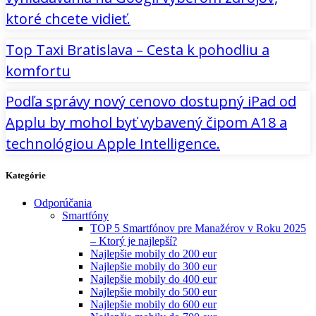
ktoré chcete vidieť.
Top Taxi Bratislava – Cesta k pohodliu a
komfortu
Podľa správy nový cenovo dostupný iPad od
Applu by mohol byť vybavený čipom A18 a
technológiou Apple Intelligence.
Kategórie
Odporúčania
Smartfóny
TOP 5 Smartfónov pre Manažérov v Roku 2025
– Ktorý je najlepší?
Najlepšie mobily do 200 eur
Najlepšie mobily do 300 eur
Najlepšie mobily do 400 eur
Najlepšie mobily do 500 eur
Najlepšie mobily do 600 eur