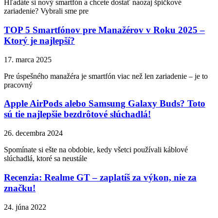
Hľadáte si nový smartfón a chcete dostať naozaj špičkové
zariadenie? Vybrali sme pre
TOP 5 Smartfónov pre Manažérov v Roku 2025 –
Ktorý je najlepší?
17. marca 2025
Pre úspešného manažéra je smartfón viac než len zariadenie – je to
pracovný
Apple AirPods alebo Samsung Galaxy Buds? Toto
sú tie najlepšie bezdrôtové slúchadlá!
26. decembra 2024
Spomínate si ešte na obdobie, kedy všetci používali káblové
slúchadlá, ktoré sa neustále
Recenzia: Realme GT – zaplatíš za výkon, nie za
značku!
24. júna 2022