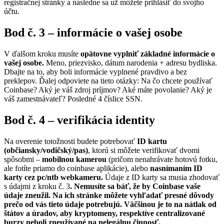
registračnej stránky a následne sa už môžete prihlásiť do svojho
účtu.
Bod č. 3 – informácie o vašej osobe
V ďalšom kroku musíte
opätovne vyplniť základné informácie o
vašej osobe.
Meno, priezvisko, dátum narodenia + adresu bydliska.
Dbajte na to, aby boli informácie vyplnené pravdivo a bez
preklepov. Ďalej odpoviete na tieto otázky: Na čo chcete používať
Coinbase? Aký je váš zdroj príjmov? Aké máte povolanie? Aký je
váš zamestnávateľ? Posledné 4 číslice SSN.
Bod č. 4 – verifikácia identity
Na overenie totožnosti budete potrebovať
ID kartu
(občiansky/vodičský/pas)
, ktorú si môžete verifikovať dvomi
spôsobmi –
mobilnou kamerou
(pričom nenahrávate hotovú fotku,
ale fotíte priamo do coinbase aplikácie), alebo
nasnímaním ID
karty cez pc/ntb webkameru.
Údaje z ID karty sa musia zhodovať
s údajmi z kroku č. 3
. Nemusíte sa báť, že by Coinbase vaše
údaje zneužil. Na ich stránke môžete vyhľadať presné dôvody
prečo od vás tieto údaje potrebujú. Väčšinou je to na nátlak od
štátov a úradov, aby kryptomeny, respektíve centralizované
burzy neboli zneužívané na nelegálnu činnosť.