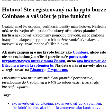
Hotovo! Ste registrovaný na krypto burze
Coinbase a váš účet je plne funkčný
Gratulujeme! Po úspešnej verifikácií identity máte hotovo. Následne
môžete do svojho účtu
pridať bankový účet
, alebo
platobnú
kartu
a nakupovať kryptomeny pomocou prevodu, alebo platobnej
brány. Po nakúpení kryptomien ich môžete zamieňať, stakovať,
tradovať a využívať mnoho ďalších funkcií.
Ak máte záujem aj o iné krypto burzy ako
Coinbase
, alebo ešte
nie ste rozhodnutý, určite si pozrite naše
porovnanie
kryptomenových burzí v tomto článku
, alebo
ako investovať do
Bitcoinu a iných kryptomien tu.
Nájdete u nás aj návody ako sa
zaregistrovať na
Binance
a
Crypto.com.
Disclaimer: toto nie je investičné ani finančné poradenstvo,
investovanie do kryptomien a NFTs so sebou nesie riziko straty,
investujte opatrne.
Tagy:
ako investovať do bitcoinu
,
ako investovať do kryptomien
,
ako kúpiť bitcoin
,
ako kúpiť kryptomeny
,
ako kupit polygon
,