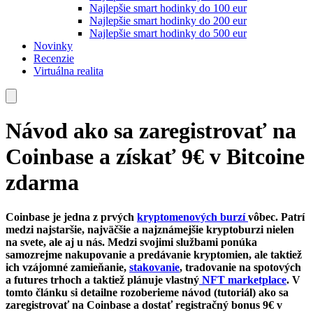
Najlepšie smart hodinky do 100 eur
Najlepšie smart hodinky do 200 eur
Najlepšie smart hodinky do 500 eur
Novinky
Recenzie
Virtuálna realita
Návod ako sa zaregistrovať na
Coinbase a získať 9€ v Bitcoine
zdarma
Coinbase je jedna z prvých
kryptomenových burzí
vôbec. Patrí
medzi najstaršie, najväčšie a najznámejšie kryptoburzi nielen
na svete, ale aj u nás. Medzi svojimi službami ponúka
samozrejme nakupovanie a predávanie kryptomien, ale taktiež
ich vzájomné zamieňanie,
stakovanie
, tradovanie na spotových
a futures trhoch a taktiež plánuje vlastný
NFT marketplace
. V
tomto článku si detailne rozoberieme návod (tutoriál) ako sa
zaregistrovať na Coinbase a dostať registračný bonus 9€ v