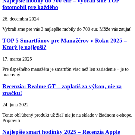
Najlepšie mobily do 700 eur – vybrali sme TOP
fotomobil pre každého
26. decembra 2024
Vybrali sme pre vás 3 najlepšie mobily do 700 eur. Môže vás zaujať
TOP 5 Smartfónov pre Manažérov v Roku 2025 –
Ktorý je najlepší?
17. marca 2025
Pre úspešného manažéra je smartfón viac než len zariadenie – je to
pracovný
Recenzia: Realme GT – zaplatíš za výkon, nie za
značku!
24. júna 2022
Tento obľúbený produkt už žiaľ nie je na sklade v žiadnom e-shope.
Pripravili
Najlepšie smart hodinky 2025 – Recenzia Apple