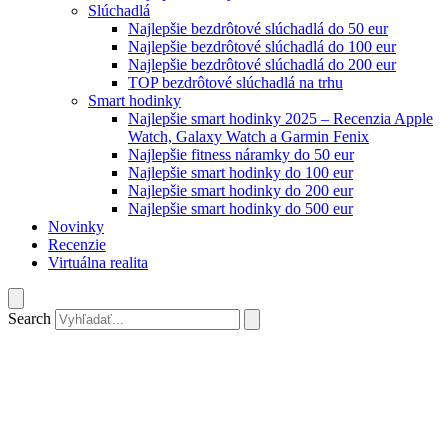
Slúchadlá
Najlepšie bezdrôtové slúchadlá do 50 eur
Najlepšie bezdrôtové slúchadlá do 100 eur
Najlepšie bezdrôtové slúchadlá do 200 eur
TOP bezdrôtové slúchadlá na trhu
Smart hodinky
Najlepšie smart hodinky 2025 – Recenzia Apple
Watch, Galaxy Watch a Garmin Fenix
Najlepšie fitness náramky do 50 eur
Najlepšie smart hodinky do 100 eur
Najlepšie smart hodinky do 200 eur
Najlepšie smart hodinky do 500 eur
Novinky
Recenzie
Virtuálna realita
Search