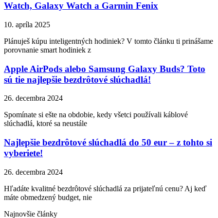
Watch, Galaxy Watch a Garmin Fenix
10. apríla 2025
Plánuješ kúpu inteligentných hodiniek? V tomto článku ti prinášame
porovnanie smart hodiniek z
Apple AirPods alebo Samsung Galaxy Buds? Toto
sú tie najlepšie bezdrôtové slúchadlá!
26. decembra 2024
Spomínate si ešte na obdobie, kedy všetci používali káblové
slúchadlá, ktoré sa neustále
Najlepšie bezdrôtové slúchadlá do 50 eur – z tohto si
vyberiete!
26. decembra 2024
Hľadáte kvalitné bezdrôtové slúchadlá za prijateľnú cenu? Aj keď
máte obmedzený budget, nie
Najnovšie články