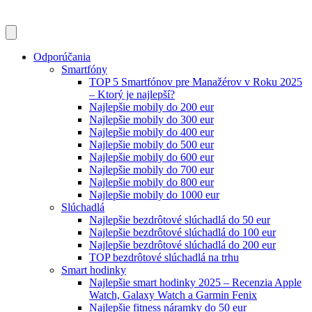
Odporúčania
Smartfóny
TOP 5 Smartfónov pre Manažérov v Roku 2025
– Ktorý je najlepší?
Najlepšie mobily do 200 eur
Najlepšie mobily do 300 eur
Najlepšie mobily do 400 eur
Najlepšie mobily do 500 eur
Najlepšie mobily do 600 eur
Najlepšie mobily do 700 eur
Najlepšie mobily do 800 eur
Najlepšie mobily do 1000 eur
Slúchadlá
Najlepšie bezdrôtové slúchadlá do 50 eur
Najlepšie bezdrôtové slúchadlá do 100 eur
Najlepšie bezdrôtové slúchadlá do 200 eur
TOP bezdrôtové slúchadlá na trhu
Smart hodinky
Najlepšie smart hodinky 2025 – Recenzia Apple
Watch, Galaxy Watch a Garmin Fenix
Najlepšie fitness náramky do 50 eur