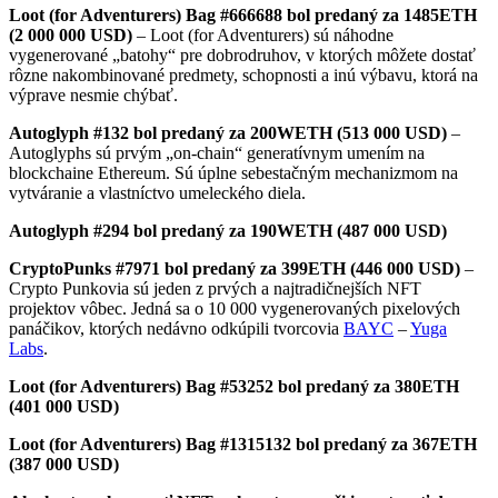
Loot (for Adventurers) Bag #666688 bol predaný za 1485ETH
(2 000 000 USD)
– Loot (for Adventurers) sú náhodne
vygenerované „batohy“ pre dobrodruhov, v ktorých môžete dostať
rôzne nakombinované predmety, schopnosti a inú výbavu, ktorá na
výprave nesmie chýbať.
Autoglyph #132 bol predaný za 200WETH (513 000 USD)
–
Autoglyphs sú prvým „on-chain“ generatívnym umením na
blockchaine Ethereum. Sú úplne sebestačným mechanizmom na
vytváranie a vlastníctvo umeleckého diela.
Autoglyph #294 bol predaný za 190WETH (487 000 USD)
CryptoPunks #7971 bol predaný za 399ETH (446 000 USD)
–
Crypto Punkovia sú jeden z prvých a najtradičnejších NFT
projektov vôbec. Jedná sa o 10 000 vygenerovaných pixelových
panáčikov, ktorých nedávno odkúpili tvorcovia
BAYC
–
Yuga
Labs
.
Loot (for Adventurers) Bag #53252 bol predaný za 380ETH
(401 000 USD)
Loot (for Adventurers) Bag #1315132 bol predaný za 367ETH
(387 000 USD)