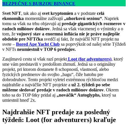
BEZPEČNE S BURZOU BINANCE
Svet NFT
, tak ako aj
svet kryptomien
a v podstate
celá
ekonomika
momentálne zažívajú
,,uhorkovú sezónu“
. Napriek
tomu sa však na trhu objavujú aj
predaje gigantických rozmerov v
radoch miliónov dolárov
. Jedná sa však viacmenej o výnimky a o
tom, že
vojnový stav a enormná inflácia nie je práve najlepšie
obdobie pre NFTčka
svedčí aj fakt, že najväčší NFT projekt na
svete –
Bored Ape Yacht Club
sa poprvýkrát od našej série Týždeň
v NFTs
neumiestnil v TOP 6 predajov.
Zaujímavú cestu si však razí projekt
Loot (for adventurers)
, ktorý
sme vám predstavili v predošlom zhrnutí. Jedná sa o originálny
projekt, pri ktorom dostanete 8 schopností, vlastností, alebo
fyzických predmerov do svojho „bagu“, čiže batohu pre
dobrodruhov. Tento projekt vyletel extrémnou rýchlosťou medzi
najdrahšie a najväčšie NFT projekte a
už 2. týždeň po sebe
môžeme sledovať predaje v radoch miliónov dolárov
. Okrem
toho sa do TOP 6tky pridal aj
„nováčik“ Autoglyphs,
ktorý sa
umiestnil hneď 2x.
Najdrahšie NFT predaje za posledný
týždeň: Loot (for adventurers) kraľuje