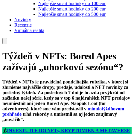
Najlepšie smart hodinky do 100 eur
Najlepšie smart hodinky do 200 eur
Najlepšie smart hodinky do 500 eur
Novinky
Recenzie
Virtuálna realita
Týždeň v NFTs: Bored Apes
zažívajú ,,uhorkovú sezónu“?
Týždeň v NFTs je pravidelná pondelňajšia rubrika, v ktorej si
zhrnieme najväčšie dropy, predaje, udalosti a NFT novinky za
posledný týždeň. Za posledných 7 dní je to azda prvýkrát od
začiatku našej série, kedy sa v top 6 najdrahších NFT predajov
neumiestnil ani jeden Bored Ape. Naopak Loot (for
adventurers), ktoré sme vám predstavili v
minulotýždňovom
prehľade
trhá rekordy a umiestnil sa aj jeden zaujímavý
,,nováčik“.
💰
INVESTUJTE DO NFTs, KRYPTOMIEN A METAVERSE