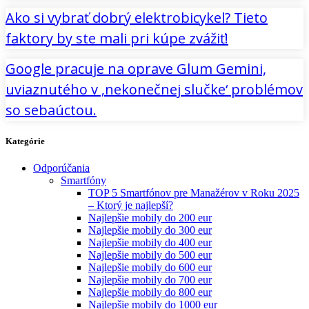
Ako si vybrať dobrý elektrobicykel? Tieto
faktory by ste mali pri kúpe zvážiť!
Google pracuje na oprave Glum Gemini,
uviaznutého v ‚nekonečnej slučke‘ problémov
so sebaúctou.
Kategórie
Odporúčania
Smartfóny
TOP 5 Smartfónov pre Manažérov v Roku 2025
– Ktorý je najlepší?
Najlepšie mobily do 200 eur
Najlepšie mobily do 300 eur
Najlepšie mobily do 400 eur
Najlepšie mobily do 500 eur
Najlepšie mobily do 600 eur
Najlepšie mobily do 700 eur
Najlepšie mobily do 800 eur
Najlepšie mobily do 1000 eur