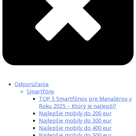
Odporúčania
Smartfóny
TOP 5 Smartfónov pre Manažérov v
Roku 2025 – Ktorý je najlepší?
Najlepšie mobily do 200 eur
Najlepšie mobily do 300 eur
Najlepšie mobily do 400 eur
Najlepšie mobily do 500 eur