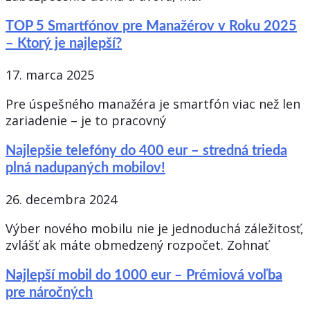
TOP 5 Smartfónov pre Manažérov v Roku 2025
– Ktorý je najlepší?
17. marca 2025
Pre úspešného manažéra je smartfón viac než len
zariadenie – je to pracovný
Najlepšie telefóny do 400 eur – stredná trieda
plná nadupaných mobilov!
26. decembra 2024
Výber nového mobilu nie je jednoduchá záležitosť,
zvlášť ak máte obmedzený rozpočet. Zohnať
Najlepší mobil do 1000 eur – Prémiová voľba
pre náročných