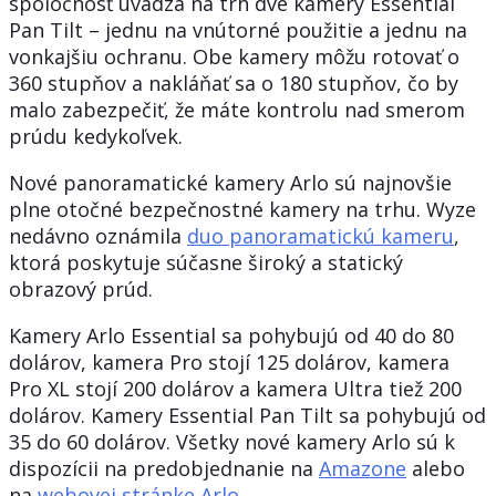
spoločnosť uvádza na trh dve kamery Essential
Pan Tilt – jednu na vnútorné použitie a jednu na
vonkajšiu ochranu. Obe kamery môžu rotovať o
360 stupňov a nakláňať sa o 180 stupňov, čo by
malo zabezpečiť, že máte kontrolu nad smerom
prúdu kedykoľvek.
Nové panoramatické kamery Arlo sú najnovšie
plne otočné bezpečnostné kamery na trhu. Wyze
nedávno oznámila
duo panoramatickú kameru
,
ktorá poskytuje súčasne široký a statický
obrazový prúd.
Kamery Arlo Essential sa pohybujú od 40 do 80
dolárov, kamera Pro stojí 125 dolárov, kamera
Pro XL stojí 200 dolárov a kamera Ultra tiež 200
dolárov. Kamery Essential Pan Tilt sa pohybujú od
35 do 60 dolárov. Všetky nové kamery Arlo sú k
dispozícii na predobjednanie na
Amazone
alebo
na
webovej stránke Arlo
.