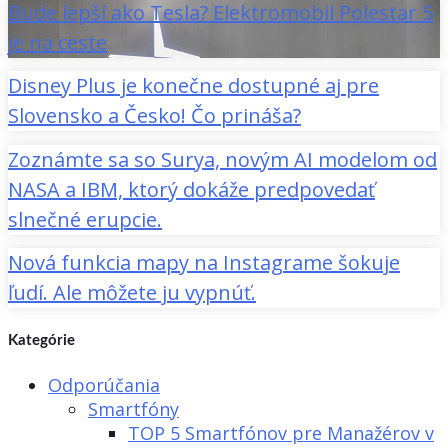
Bude lepší ako Tesla? Elektromobil Polestar 5
je na ceste
Disney Plus je konečne dostupné aj pre
Slovensko a Česko! Čo prináša?
Zoznámte sa so Surya, novým AI modelom od
NASA a IBM, ktorý dokáže predpovedať
slnečné erupcie.
Nová funkcia mapy na Instagrame šokuje
ľudí. Ale môžete ju vypnúť.
Kategórie
Odporúčania
Smartfóny
TOP 5 Smartfónov pre Manažérov v