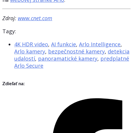
Zdroj:
www.cnet.com
Tagy:
4K HDR video
,
AI funkcie
,
Arlo Intelligence
,
Arlo kamery
,
bezpečnostné kamery
,
detekcia
udalostí
,
panoramatické kamery
,
predplatné
Arlo Secure
Zdieľať na: