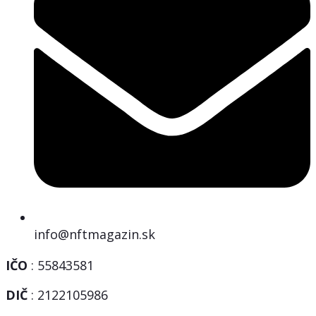
info@nftmagazin.sk
IČO
: 55843581
DIČ
: 2122105986