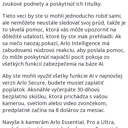
zvukové podnety a poskytnúť ich titulky.
Tieto veci by ste si mohli jednoducho robiť sami,
ale nemôžete neustále sledovať svoj prúd, takže je
to skvelá pomoc, ktorá vás môže upozorniť na
dôležité udalosti, ktoré by ste inak prehliadli. Ak
sa niečo naozaj pokazí, Arlo Intelligence má
zabudovanú núdzovú reakciu, aby poslala pomoc,
čo môže poskytnúť najväčší pocit pokoja zo
všetkých funkcií zabezpečenia na báze AI.
Aby ste mohli využiť všetky funkcie AI v najnovšej
verzii Arlo Secure, budete musieť zaplatiť
poplatok. Akonáhle vyčerpáte 30-dňovú
bezplatnú skúšku, ktorá prichádza s vašou
kamerou, svetlom alebo video zvončekom,
predplatné začína na 8 dolárov za mesiac.
Navyše k kamerám Arlo Essential, Pro a Ultra,