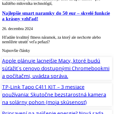
každého milovníka technológií,
Najlepšie smart naramky do 50 eur – skvelé funkcie
a krásny vzhľad!
26. decembra 2024
Hľadáte kvalitný fitness náramok, za ktorý ale nechcete alebo
nemôžete utratiť veľa peňazí?
Najnovšie články
Apple plánuje lacnejšie Macy, ktoré budú
súťažiť s cenovo dostupnými Chromebookmi
a počítačmi, uvádza správa.
TP-Link Tapo C411 KIT – 3 mesiace
používania: Skutočne bezstarostná kamera
na solárny pohon (moja skúsenosť)
Pripravení na zvýšenie energie? Nová rada