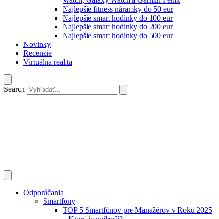
Watch, Galaxy Watch a Garmin Fenix
Najlepšie fitness náramky do 50 eur
Najlepšie smart hodinky do 100 eur
Najlepšie smart hodinky do 200 eur
Najlepšie smart hodinky do 500 eur
Novinky
Recenzie
Virtuálna realita
Search
Odporúčania
Smartfóny
TOP 5 Smartfónov pre Manažérov v Roku 2025
– Ktorý je najlepší?