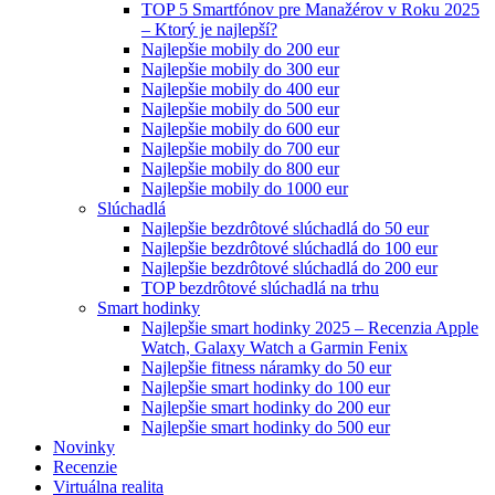
TOP 5 Smartfónov pre Manažérov v Roku 2025
– Ktorý je najlepší?
Najlepšie mobily do 200 eur
Najlepšie mobily do 300 eur
Najlepšie mobily do 400 eur
Najlepšie mobily do 500 eur
Najlepšie mobily do 600 eur
Najlepšie mobily do 700 eur
Najlepšie mobily do 800 eur
Najlepšie mobily do 1000 eur
Slúchadlá
Najlepšie bezdrôtové slúchadlá do 50 eur
Najlepšie bezdrôtové slúchadlá do 100 eur
Najlepšie bezdrôtové slúchadlá do 200 eur
TOP bezdrôtové slúchadlá na trhu
Smart hodinky
Najlepšie smart hodinky 2025 – Recenzia Apple
Watch, Galaxy Watch a Garmin Fenix
Najlepšie fitness náramky do 50 eur
Najlepšie smart hodinky do 100 eur
Najlepšie smart hodinky do 200 eur
Najlepšie smart hodinky do 500 eur
Novinky
Recenzie
Virtuálna realita