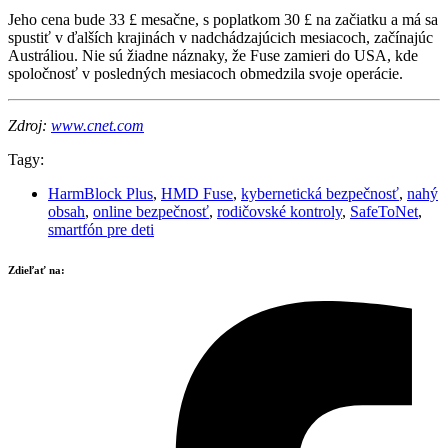
Jeho cena bude 33 £ mesačne, s poplatkom 30 £ na začiatku a má sa
spustiť v ďalších krajinách v nadchádzajúcich mesiacoch, začínajúc
Austráliou. Nie sú žiadne náznaky, že Fuse zamieri do USA, kde
spoločnosť v posledných mesiacoch obmedzila svoje operácie.
Zdroj:
www.cnet.com
Tagy:
HarmBlock Plus
,
HMD Fuse
,
kybernetická bezpečnosť
,
nahý
obsah
,
online bezpečnosť
,
rodičovské kontroly
,
SafeToNet
,
smartfón pre deti
Zdieľať na: