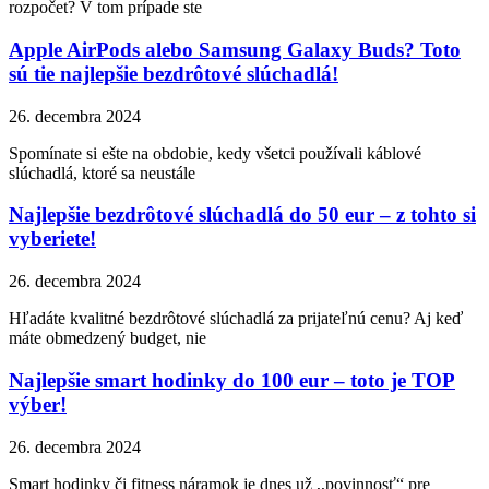
rozpočet? V tom prípade ste
Apple AirPods alebo Samsung Galaxy Buds? Toto
sú tie najlepšie bezdrôtové slúchadlá!
26. decembra 2024
Spomínate si ešte na obdobie, kedy všetci používali káblové
slúchadlá, ktoré sa neustále
Najlepšie bezdrôtové slúchadlá do 50 eur – z tohto si
vyberiete!
26. decembra 2024
Hľadáte kvalitné bezdrôtové slúchadlá za prijateľnú cenu? Aj keď
máte obmedzený budget, nie
Najlepšie smart hodinky do 100 eur – toto je TOP
výber!
26. decembra 2024
Smart hodinky či fitness náramok je dnes už ,,povinnosť“ pre