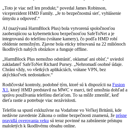
„Toto je viac než len produkt,“ povedal James Robinson,
viceprezident HMD Family. „Je to bezpečnostná sieť, vyhlásenie
úmyslu a odpoveď.“
AI (nazývaná HarmBlock Plus) bola vytvorená spoločnosťou
zaoberajúcou sa kybernetickou bezpečnosťou SafeToNet a je
integrovaná do telefónu (vrátane kamery), čo podľa HMD robí
obídenie nemožným. Zjavne bola eticky trénovaná na 22 miliónoch
škodlivých nahých obrázkov a funguje offline.
„HarmBlock Plus nemožno odstrániť, oklamať ani obísť,“ uviedol
zakladateľ SafeToNet Richard Pursey. „Nehromadí osobné údaje.
Chráni vždy, vo všetkých aplikáciách, vrátane VPN, bez
akýchkoľvek nedostatkov.“
Rodičovské kontroly, podobné tým, ktoré sú k dispozícii na
Fusion
X1
, ktorý HMD predstavil na MWC v marci, tiež umožnia dohľad a
správu používania telefónu dieťaťom. To sa môže zmenšiť, keď
dieťa rastie a potrebuje viac nezávislosti.
Telefón sa spustí exkluzívne na Vodafone vo Veľkej Británii, kde
nedávne zavedenie Zákona o online bezpečnosti znamená, že
prísne
pravidlá overovania veku
sú teraz povinné na zabránenie prístupu
maloletých k škodlivému obsahu online.