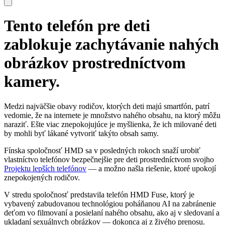
Tento telefón pre deti
zablokuje zachytávanie nahých
obrázkov prostredníctvom
kamery.
Medzi najväčšie obavy rodičov, ktorých deti majú smartfón, patrí
vedomie, že na internete je množstvo nahého obsahu, na ktorý môžu
naraziť. Ešte viac znepokojujúce je myšlienka, že ich milované deti
by mohli byť lákané vytvoriť takýto obsah samy.
Fínska spoločnosť HMD sa v posledných rokoch snaží urobiť
vlastníctvo telefónov bezpečnejšie pre deti prostredníctvom svojho
Projektu lepších telefónov
— a možno našla riešenie, ktoré upokojí
znepokojených rodičov.
V stredu spoločnosť predstavila telefón HMD Fuse, ktorý je
vybavený zabudovanou technológiou poháňanou AI na zabránenie
deťom vo filmovaní a posielaní nahého obsahu, ako aj v sledovaní a
ukladaní sexuálnych obrázkov — dokonca aj z živého prenosu.