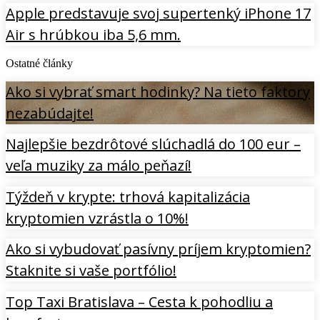
Apple predstavuje svoj supertenký iPhone 17
Air s hrúbkou iba 5,6 mm.
Ostatné články
Ako si vybrať smart hodinky? Na tieto faktory
nezabúdajte!
Najlepšie bezdrôtové slúchadlá do 100 eur –
veľa muziky za málo peňazí!
Týždeň v krypte: trhová kapitalizácia
kryptomien vzrástla o 10%!
Ako si vybudovať pasívny príjem kryptomien?
Staknite si vaše portfólio!
Top Taxi Bratislava – Cesta k pohodliu a