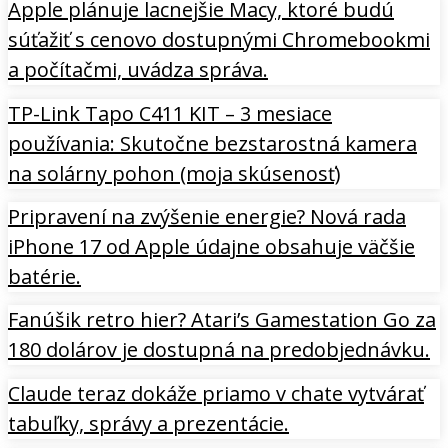
Apple plánuje lacnejšie Macy, ktoré budú
súťažiť s cenovo dostupnými Chromebookmi
a počítačmi, uvádza správa.
TP-Link Tapo C411 KIT – 3 mesiace
používania: Skutočne bezstarostná kamera
na solárny pohon (moja skúsenosť)
Pripravení na zvýšenie energie? Nová rada
iPhone 17 od Apple údajne obsahuje väčšie
batérie.
Fanúšik retro hier? Atari’s Gamestation Go za
180 dolárov je dostupná na predobjednávku.
Claude teraz dokáže priamo v chate vytvárať
tabuľky, správy a prezentácie.