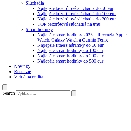
Slúchadlá
Najlepšie bezdrôtové slúchadlá do 50 eur
Najlepšie bezdrôtové slúchadlá do 100 eur
Najlepšie bezdrôtové slúchadlá do 200 eur
TOP bezdrôtové slúchadlá na trhu
Smart hodinky
Najlepšie smart hodinky 2025 – Recenzia Apple
Watch, Galaxy Watch a Garmin Fenix
Najlepšie fitness náramky do 50 eur
Najlepšie smart hodinky do 100 eur
Najlepšie smart hodinky do 200 eur
Najlepšie smart hodinky do 500 eur
Novinky
Recenzie
Virtuálna realita
Search