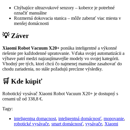
Chýbajúce ultrazvukové senzory – koberce je potrebné
označiť manuálne
Rozmerná dokovacia stanica – môže zaberať viac miesta v
menšej domácnosti
💡 Záver
Xiaomi Robot Vacuum X20+
ponúka inteligentné a výkonné
riešenie pre každodenné upratovanie. Vďaka svojej automatizácii a
výbave patrí medzi najzaujímavejšie modely vo svojej kategórii.
Vhodný pre tých, ktorí chcú čo najmenej manuálne zasahovať do
chodu zariadenia, no stále požadujú precízne výsledky.
🛒 Kde kúpiť
Robotický vysávač Xiaomi Robot Vacuum X20+ je dostupný s
cenami už od 338,8 €.
Tagy:
inteligentna domacnost
,
inteligentná domácnosť
,
mopovanie
,
robotické vysávače
,
smart domácnosť
,
vysávače
,
Xiaomi