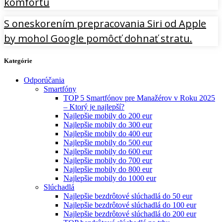
komfortu
S oneskorením prepracovania Siri od Apple
by mohol Google pomôcť dohnať stratu.
Kategórie
Odporúčania
Smartfóny
TOP 5 Smartfónov pre Manažérov v Roku 2025
– Ktorý je najlepší?
Najlepšie mobily do 200 eur
Najlepšie mobily do 300 eur
Najlepšie mobily do 400 eur
Najlepšie mobily do 500 eur
Najlepšie mobily do 600 eur
Najlepšie mobily do 700 eur
Najlepšie mobily do 800 eur
Najlepšie mobily do 1000 eur
Slúchadlá
Najlepšie bezdrôtové slúchadlá do 50 eur
Najlepšie bezdrôtové slúchadlá do 100 eur
Najlepšie bezdrôtové slúchadlá do 200 eur