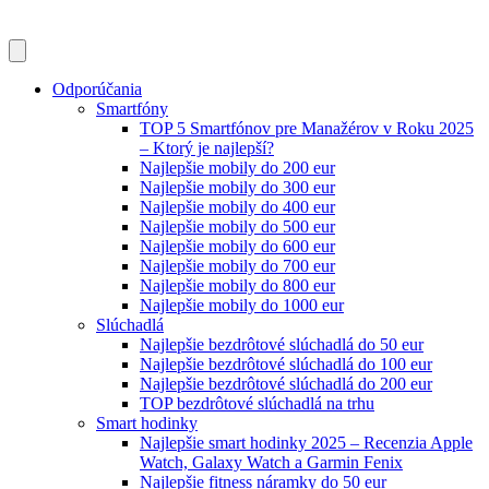
Odporúčania
Smartfóny
TOP 5 Smartfónov pre Manažérov v Roku 2025
– Ktorý je najlepší?
Najlepšie mobily do 200 eur
Najlepšie mobily do 300 eur
Najlepšie mobily do 400 eur
Najlepšie mobily do 500 eur
Najlepšie mobily do 600 eur
Najlepšie mobily do 700 eur
Najlepšie mobily do 800 eur
Najlepšie mobily do 1000 eur
Slúchadlá
Najlepšie bezdrôtové slúchadlá do 50 eur
Najlepšie bezdrôtové slúchadlá do 100 eur
Najlepšie bezdrôtové slúchadlá do 200 eur
TOP bezdrôtové slúchadlá na trhu
Smart hodinky
Najlepšie smart hodinky 2025 – Recenzia Apple
Watch, Galaxy Watch a Garmin Fenix
Najlepšie fitness náramky do 50 eur