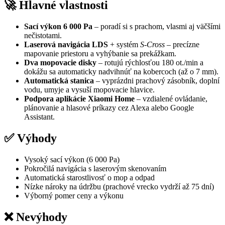
🚀 Hlavné vlastnosti
Sací výkon 6 000 Pa
– poradí si s prachom, vlasmi aj väčšími
nečistotami.
Laserová navigácia LDS
+ systém
S-Cross
– precízne
mapovanie priestoru a vyhýbanie sa prekážkam.
Dva mopovacie disky
– rotujú rýchlosťou 180 ot./min a
dokážu sa automaticky nadvihnúť na kobercoch (až o 7 mm).
Automatická stanica
– vyprázdni prachový zásobník, doplní
vodu, umyje a vysuší mopovacie hlavice.
Podpora aplikácie Xiaomi Home
– vzdialené ovládanie,
plánovanie a hlasové príkazy cez Alexa alebo Google
Assistant.
✅ Výhody
Vysoký sací výkon (6 000 Pa)
Pokročilá navigácia s laserovým skenovaním
Automatická starostlivosť o mop a odpad
Nízke nároky na údržbu (prachové vrecko vydrží až 75 dní)
Výborný pomer ceny a výkonu
❌ Nevýhody