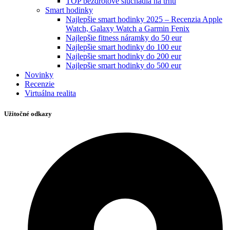
TOP bezdrôtové slúchadlá na trhu
Smart hodinky
Najlepšie smart hodinky 2025 – Recenzia Apple
Watch, Galaxy Watch a Garmin Fenix
Najlepšie fitness náramky do 50 eur
Najlepšie smart hodinky do 100 eur
Najlepšie smart hodinky do 200 eur
Najlepšie smart hodinky do 500 eur
Novinky
Recenzie
Virtuálna realita
Užitočné odkazy