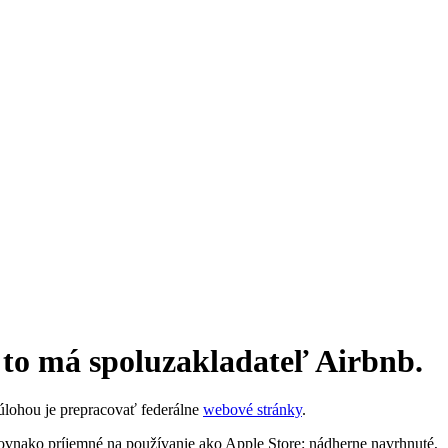
i to má spoluzakladateľ Airbnb.
úlohou je prepracovať federálne
webové stránky
.
 rovnako príjemné na používanie ako Apple Store: nádherne navrhnuté,