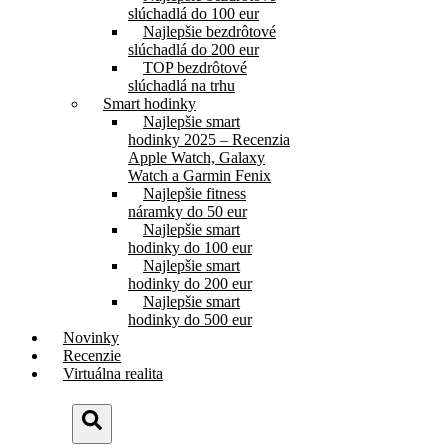
slúchadlá do 100 eur
Najlepšie bezdrôtové
slúchadlá do 200 eur
TOP bezdrôtové
slúchadlá na trhu
Smart hodinky
Najlepšie smart
hodinky 2025 – Recenzia
Apple Watch, Galaxy
Watch a Garmin Fenix
Najlepšie fitness
náramky do 50 eur
Najlepšie smart
hodinky do 100 eur
Najlepšie smart
hodinky do 200 eur
Najlepšie smart
hodinky do 500 eur
Novinky
Recenzie
Virtuálna realita