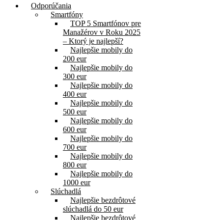
Odporúčania
Smartfóny
TOP 5 Smartfónov pre
Manažérov v Roku 2025
– Ktorý je najlepší?
Najlepšie mobily do
200 eur
Najlepšie mobily do
300 eur
Najlepšie mobily do
400 eur
Najlepšie mobily do
500 eur
Najlepšie mobily do
600 eur
Najlepšie mobily do
700 eur
Najlepšie mobily do
800 eur
Najlepšie mobily do
1000 eur
Slúchadlá
Najlepšie bezdrôtové
slúchadlá do 50 eur
Najlepšie bezdrôtové