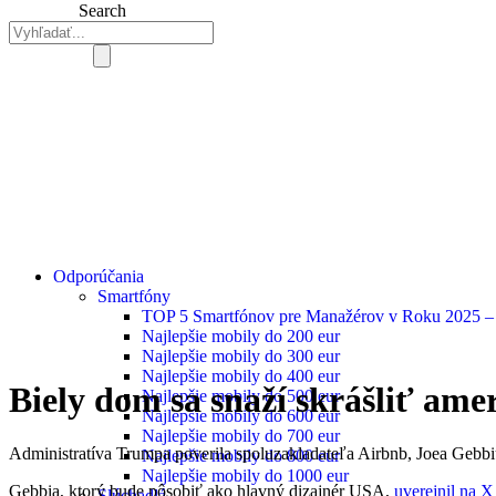
Search
Odporúčania
Smartfóny
TOP 5 Smartfónov pre Manažérov v Roku 2025 – K
Najlepšie mobily do 200 eur
Najlepšie mobily do 300 eur
Najlepšie mobily do 400 eur
Biely dom sa snaží skrášliť ame
Najlepšie mobily do 500 eur
Najlepšie mobily do 600 eur
Najlepšie mobily do 700 eur
Administratíva Trumpa poverila spoluzakladateľa Airbnb, Joea Gebb
Najlepšie mobily do 800 eur
Najlepšie mobily do 1000 eur
Gebbia, ktorý bude pôsobiť ako hlavný dizajnér USA,
uverejnil na X
Slúchadlá