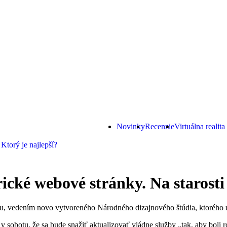
Novinky
Recenzie
Virtuálna realita
torý je najlepší?
rické webové stránky. Na starost
iu, vedením novo vytvoreného Národného dizajnového štúdia, ktorého 
v sobotu, že sa bude snažiť aktualizovať vládne služby „tak, aby boli