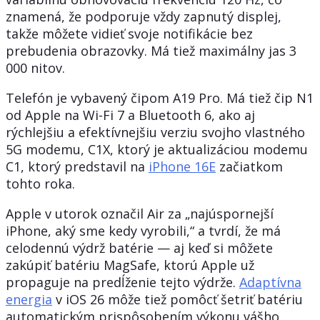
znamená, že podporuje vždy zapnutý displej,
takže môžete vidieť svoje notifikácie bez
prebudenia obrazovky. Má tiež maximálny jas 3
000 nitov.
Telefón je vybavený čipom A19 Pro. Má tiež čip N1
od Apple na Wi-Fi 7 a Bluetooth 6, ako aj
rýchlejšiu a efektívnejšiu verziu svojho vlastného
5G modemu, C1X, ktorý je aktualizáciou modemu
C1, ktorý predstavil na
iPhone 16E
začiatkom
tohto roka.
Apple v utorok označil Air za „najúspornejší
iPhone, aký sme kedy vyrobili,“ a tvrdí, že má
celodennú výdrž batérie — aj keď si môžete
zakúpiť batériu MagSafe, ktorú Apple už
propaguje na predĺženie tejto výdrže.
Adaptívna
energia
v iOS 26 môže tiež pomôcť šetriť batériu
automatickým prispôsobením výkonu vášho