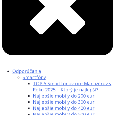
Odporúčania
Smartfóny
TOP 5 Smartfónov pre Manažérov v
Roku 2025 – Ktorý je najlepší?
Najlepšie mobily do 200 eur
Najlepšie mobily do 300 eur
Najlepšie mobily do 400 eur
Najlepšie mobily do 500 eur