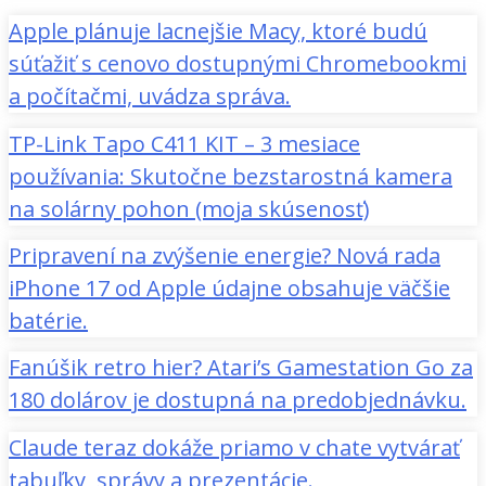
Apple plánuje lacnejšie Macy, ktoré budú
súťažiť s cenovo dostupnými Chromebookmi
a počítačmi, uvádza správa.
TP-Link Tapo C411 KIT – 3 mesiace
používania: Skutočne bezstarostná kamera
na solárny pohon (moja skúsenosť)
Pripravení na zvýšenie energie? Nová rada
iPhone 17 od Apple údajne obsahuje väčšie
batérie.
Fanúšik retro hier? Atari’s Gamestation Go za
180 dolárov je dostupná na predobjednávku.
Claude teraz dokáže priamo v chate vytvárať
tabuľky, správy a prezentácie.