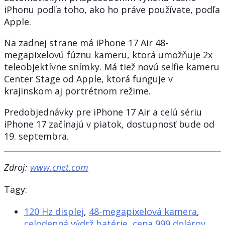
iPhonu podľa toho, ako ho práve používate, podľa
Apple.
Na zadnej strane má iPhone 17 Air 48-
megapixelovú fúznu kameru, ktorá umožňuje 2x
teleobjektívne snímky. Má tiež novú selfie kameru
Center Stage od Apple, ktorá funguje v
krajinskom aj portrétnom režime.
Predobjednávky pre iPhone 17 Air a celú sériu
iPhone 17 začínajú v piatok, dostupnosť bude od
19. septembra.
Zdroj:
www.cnet.com
Tagy:
120 Hz displej
,
48-megapixelová kamera
,
celodenná výdrž batérie
,
cena 999 dolárov
,