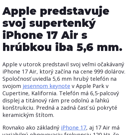
Apple predstavuje
svoj supertenký
iPhone 17 Air s
hrúbkou iba 5,6 mm.
Apple v utorok predstavil svoj veľmi očakávaný
iPhone 17 Air, ktorý začína na cene 999 dolárov.
Spoločnosť uviedla 5,6 mm hrubý telefón na
svojom
jesennom keynote
v Apple Park v
Cupertine, Kalifornia. Telefón má 6,5-palcový
displej a titánový rám pre odolnú a ľahkú
konštrukciu. Predná a zadná časť sú pokryté
keramickým štítom.
Rovnako ako základný
iPhone 17
, aj 17 Air má
variabilnú obnovovaciu frekvenciu 120 Hz, čo