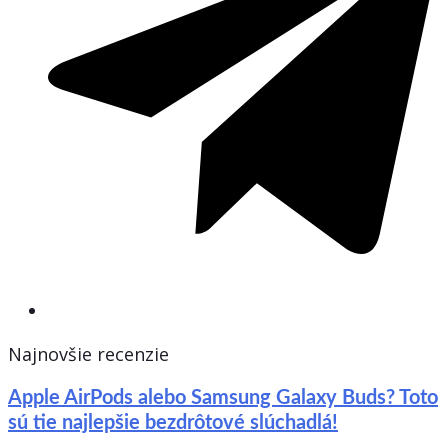
Najnovšie recenzie
Apple AirPods alebo Samsung Galaxy Buds? Toto
sú tie najlepšie bezdrôtové slúchadlá!