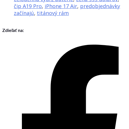
čip A19 Pro
,
iPhone 17 Air
,
predobjednávky
začínajú
,
titánový rám
Zdieľať na: