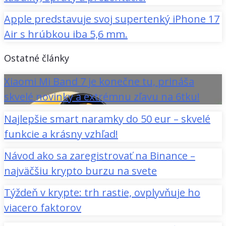
Apple predstavuje svoj supertenký iPhone 17
Air s hrúbkou iba 5,6 mm.
Ostatné články
Xiaomi Mi Band 7 je konečne tu, prináša
skvelé novinky a extrémnu zľavu na 6tku!
Najlepšie smart naramky do 50 eur – skvelé
funkcie a krásny vzhľad!
Návod ako sa zaregistrovať na Binance –
najväčšiu krypto burzu na svete
Týždeň v krypte: trh rastie, ovplyvňuje ho
viacero faktorov