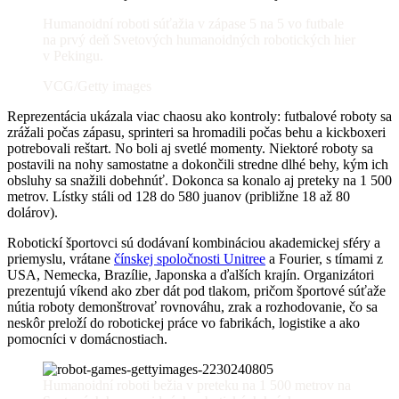
Humanoidní roboti súťažia v zápase 5 na 5 vo futbale
na prvý deň Svetových humanoidných robotických hier
v Pekingu.
VCG/Getty images
Reprezentácia ukázala viac chaosu ako kontroly: futbalové roboty sa
zrážali počas zápasu, sprinteri sa hromadili počas behu a kickboxeri
potrebovali reštart. No boli aj svetlé momenty. Niektoré roboty sa
postavili na nohy samostatne a dokončili stredne dlhé behy, kým ich
obsluhy sa snažili dobehnúť. Dokonca sa konalo aj preteky na 1 500
metrov. Lístky stáli od 128 do 580 juanov (približne 18 až 80
dolárov).
Robotickí športovci sú dodávaní kombináciou akademickej sféry a
priemyslu, vrátane
čínskej spoločnosti Unitree
a Fourier, s tímami z
USA, Nemecka, Brazílie, Japonska a ďalších krajín. Organizátori
prezentujú víkend ako zber dát pod tlakom, pričom športové súťaže
nútia roboty demonštrovať rovnováhu, zrak a rozhodovanie, čo sa
neskôr preloží do robotickej práce vo fabrikách, logistike a ako
pomocníci v domácnostiach.
Humanoidní roboti bežia v preteku na 1 500 metrov na