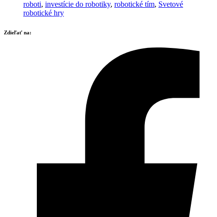
roboti
,
investície do robotiky
,
robotické tím
,
Svetové
robotické hry
Zdieľať na: