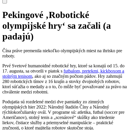
Pekingové ‚Robotické
olympijské hry‘ sa začali (a
padajú)
Čína práve premenila niekoľko olympijských miest na ihrisko pre
roboty.
Prvé Svetové humanoidné robotické hry, ktoré sa konajú od 15. do
17. augusta, sa otvorili v piatok s
futbalom, pretekmi, kickboxom a
stolným tenisom
, ako aj so značným počtom pádov. Hry zahrnujú
280 robotických tímov z 16 krajín a stovky dvojnohých robotov,
ktorí súťažia o medaily a o to, čo môže byť považované za právo na
chválenie medzi robotmi.
Podujatia sú rozdelené medzi dve pamiatky zo zimných
olympijských hier 2022: Národný štadión Číny a Národný
rýchlokorčuliarsky ovál. V programe sú: atletika, futbal (soccer pre
Američanov), stolný tenis a „scenárové“ skúšky ako triedenie
liekov, čistiace služby a priemyselné manipulácie – praktické
zručnosti, o ktoré majitelia robotov skutočne stoja.