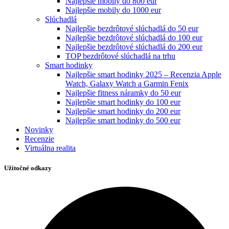
Najlepšie mobily do 800 eur
Najlepšie mobily do 1000 eur
Slúchadlá
Najlepšie bezdrôtové slúchadlá do 50 eur
Najlepšie bezdrôtové slúchadlá do 100 eur
Najlepšie bezdrôtové slúchadlá do 200 eur
TOP bezdrôtové slúchadlá na trhu
Smart hodinky
Najlepšie smart hodinky 2025 – Recenzia Apple
Watch, Galaxy Watch a Garmin Fenix
Najlepšie fitness náramky do 50 eur
Najlepšie smart hodinky do 100 eur
Najlepšie smart hodinky do 200 eur
Najlepšie smart hodinky do 500 eur
Novinky
Recenzie
Virtuálna realita
Užitočné odkazy