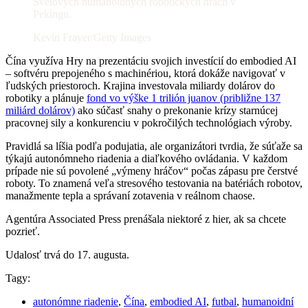
Svetových humanoidných robotických hrách v
Pekingu.
Kevin Frayer/Getty Images
Čína využíva Hry na prezentáciu svojich investícií do embodied AI
– softvéru prepojeného s machinériou, ktorá dokáže navigovať v
ľudských priestoroch. Krajina investovala miliardy dolárov do
robotiky a plánuje
fond vo výške 1 trilión juanov (približne 137
miliárd dolárov)
ako súčasť snahy o prekonanie krízy starnúcej
pracovnej sily a konkurenciu v pokročilých technológiach výroby.
Pravidlá sa líšia podľa podujatia, ale organizátori tvrdia, že súťaže sa
týkajú autonómneho riadenia a diaľkového ovládania. V každom
prípade nie sú povolené „výmeny hráčov“ počas zápasu pre čerstvé
roboty. To znamená veľa stresového testovania na batériách robotov,
manažmente tepla a správaní zotavenia v reálnom chaose.
Agentúra Associated Press prenášala niektoré z hier, ak sa chcete
pozrieť.
Udalosť trvá do 17. augusta.
Tagy:
autonómne riadenie
,
Čína
,
embodied AI
,
futbal
,
humanoidní