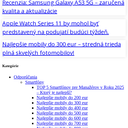
Recenzia: Samsung Galaxy A53 5G – zaručená
kvalita a aktualizácie
Apple Watch Series 11 by mohol byť
predstavený na podujatí budúci týždeň.
Najlepšie mobily do 300 eur – stredná trieda
plná skvelých fotomobilov!
Kategórie
Odporúčania
Smartfóny
TOP 5 Smartfónov pre Manažérov v Roku 2025
– Ktorý je najlepší?
Najlepšie mobily do 200 eur
Najlepšie mobily do 300 eur
Najlepšie mobily do 400 eur
Najlepšie mobily do 500 eur
Najlepšie mobily do 600 eur
Najlepšie mobily do 700 eur