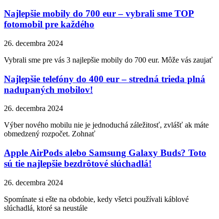
Najlepšie mobily do 700 eur – vybrali sme TOP
fotomobil pre každého
26. decembra 2024
Vybrali sme pre vás 3 najlepšie mobily do 700 eur. Môže vás zaujať
Najlepšie telefóny do 400 eur – stredná trieda plná
nadupaných mobilov!
26. decembra 2024
Výber nového mobilu nie je jednoduchá záležitosť, zvlášť ak máte
obmedzený rozpočet. Zohnať
Apple AirPods alebo Samsung Galaxy Buds? Toto
sú tie najlepšie bezdrôtové slúchadlá!
26. decembra 2024
Spomínate si ešte na obdobie, kedy všetci používali káblové
slúchadlá, ktoré sa neustále