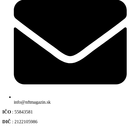
info@nftmagazin.sk
IČO
: 55843581
DIČ
: 2122105986