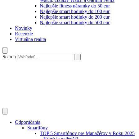
Watch, Galaxy Watch a Garmin Fenix
Najlepšie fitness náramky do 50 eur
Najlepšie smart hodinky do 100 eur
Najlepšie smart hodinky do 200 eur
Najlepšie smart hodinky do 500 eur
Novinky
Recenzie
Virtuálna realita
Search
Odporúčania
Smartfóny
TOP 5 Smartfónov pre Manažérov v Roku 2025
– Ktorý je najlepší?