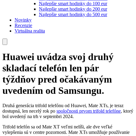
Najlepšie smart hodinky do 100 eur
Najlepšie smart hodinky do 200 eur
Najlepšie smart hodinky do 500 eur
Novinky
Recenzie
Virtuálna realita
Huawei uvádza svoj druhý
skladací telefón len pár
týždňov pred očakávaným
uvedením od Samsungu.
Druhá generácia trifold telefónu od Huawei, Mate XTs, je teraz
dostupná, len necelý rok po
spoločnosti
prvom trifold telefóne
, ktorý
bol uvedený na trh v septembri 2024.
Trifold telefón sa od Mate XT veľmi nelíši, ale dve veľké
vylepšenia sú v centre pozornosti. Mate XTs umožňuje používanie