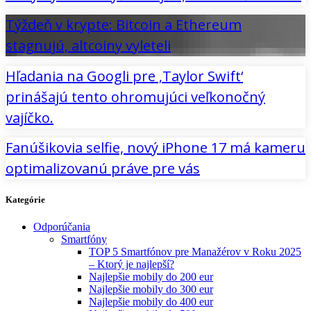
Týždeň v krypte: Bitcoin a Ethereum
stagnujú, altcoiny vyleteli
Hľadania na Googli pre ‚Taylor Swift‘
prinášajú tento ohromujúci veľkonočný
vajíčko.
Fanúšikovia selfie, nový iPhone 17 má kameru
optimalizovanú práve pre vás
Kategórie
Odporúčania
Smartfóny
TOP 5 Smartfónov pre Manažérov v Roku 2025
– Ktorý je najlepší?
Najlepšie mobily do 200 eur
Najlepšie mobily do 300 eur
Najlepšie mobily do 400 eur