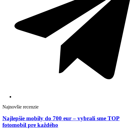
Najnovšie recenzie
Najlepšie mobily do 700 eur – vybrali sme TOP
fotomobil pre každého