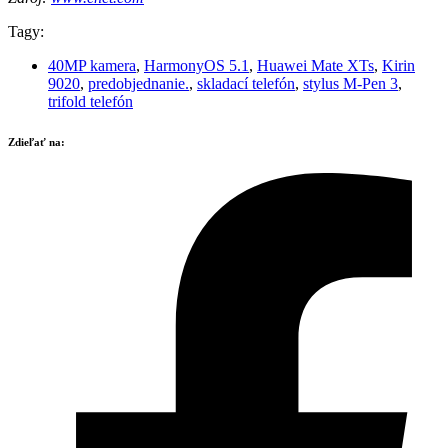
Tagy:
40MP kamera
,
HarmonyOS 5.1
,
Huawei Mate XTs
,
Kirin
9020
,
predobjednanie.
,
skladací telefón
,
stylus M-Pen 3
,
trifold telefón
Zdieľať na: