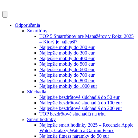
Odporúčania
Smartfóny
TOP 5 Smartfónov pre Manažérov v Roku 2025
– Ktorý je najlepší?
Najlepšie mobily do 200 eur
Najlepšie mobily do 300 eur
Najlepšie mobily do 400 eur
Najlepšie mobily do 500 eur
Najlepšie mobily do 600 eur
Najlepšie mobily do 700 eur
Najlepšie mobily do 800 eur
Najlepšie mobily do 1000 eur
Slúchadlá
Najlepšie bezdrôtové slúchadlá do 50 eur
Najlepšie bezdrôtové slúchadlá do 100 eur
Najlepšie bezdrôtové slúchadlá do 200 eur
TOP bezdrôtové slúchadlá na trhu
Smart hodinky
Najlepšie smart hodinky 2025 – Recenzia Apple
Watch, Galaxy Watch a Garmin Fenix
Najlepšie fitness náramky do 50 eur