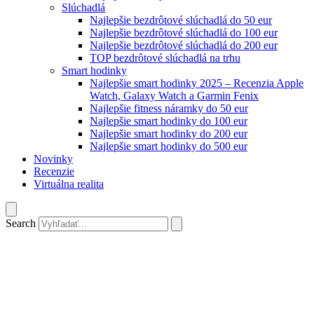
Slúchadlá
Najlepšie bezdrôtové slúchadlá do 50 eur
Najlepšie bezdrôtové slúchadlá do 100 eur
Najlepšie bezdrôtové slúchadlá do 200 eur
TOP bezdrôtové slúchadlá na trhu
Smart hodinky
Najlepšie smart hodinky 2025 – Recenzia Apple
Watch, Galaxy Watch a Garmin Fenix
Najlepšie fitness náramky do 50 eur
Najlepšie smart hodinky do 100 eur
Najlepšie smart hodinky do 200 eur
Najlepšie smart hodinky do 500 eur
Novinky
Recenzie
Virtuálna realita
Search