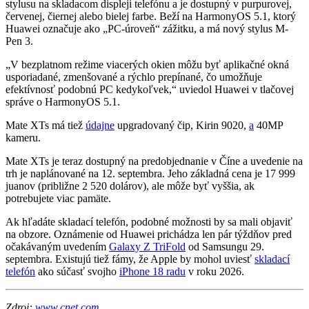
stylusu na skladacom displeji telefónu a je dostupný v purpurovej,
červenej, čiernej alebo bielej farbe. Beží na HarmonyOS 5.1, ktorý
Huawei označuje ako „PC-úroveň“ zážitku, a má nový stylus M-
Pen 3.
„V bezplatnom režime viacerých okien môžu byť aplikačné okná
usporiadané, zmenšované a rýchlo prepínané, čo umožňuje
efektívnosť podobnú PC kedykoľvek,“ uviedol Huawei v tlačovej
správe o HarmonyOS 5.1.
Mate XTs má tiež
údajne
upgradovaný čip, Kirin 9020,
a
40MP
kameru.
Mate XTs je teraz dostupný na predobjednanie v Číne a uvedenie na
trh je naplánované na 12. septembra. Jeho základná cena je 17 999
juanov (približne 2 520 dolárov), ale môže byť vyššia, ak
potrebujete viac pamäte.
Ak hľadáte skladací telefón, podobné možnosti by sa mali objaviť
na obzore. Oznámenie od Huawei prichádza len pár týždňov pred
očakávaným uvedením
Galaxy Z TriFold
od Samsungu 29.
septembra. Existujú tiež fámy, že Apple by mohol uviesť
skladací
telefón
ako súčasť svojho
iPhone 18 radu
v roku 2026.
Zdroj:
www.cnet.com