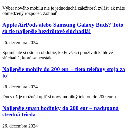
Výber nového mobilu nie je jednoduchá záležitosť, zvlášť ak máte
obmedzený rozpočet. Zohnať
Apple AirPods alebo Samsung Galaxy Buds? Toto
sú tie najlepšie bezdrôtové slúchadlá!
26. decembra 2024
Spomínate si ešte na obdobie, kedy všetci používali káblové
slúchadlá, ktoré sa neustále
Najlepšie mobily do 200 eur – tieto telefóny stoja za
to!
26. decembra 2024
Dnes už je možné kúpiť si nový mobilný telefón do 200 eur a
Najlepšie smart hodinky do 200 eur – nadupaná
stredná trieda
26. decembra 2024