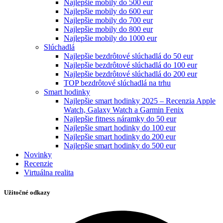
Najlepšie mobily do 500 eur
Najlepšie mobily do 600 eur
Najlepšie mobily do 700 eur
Najlepšie mobily do 800 eur
Najlepšie mobily do 1000 eur
Slúchadlá
Najlepšie bezdrôtové slúchadlá do 50 eur
Najlepšie bezdrôtové slúchadlá do 100 eur
Najlepšie bezdrôtové slúchadlá do 200 eur
TOP bezdrôtové slúchadlá na trhu
Smart hodinky
Najlepšie smart hodinky 2025 – Recenzia Apple
Watch, Galaxy Watch a Garmin Fenix
Najlepšie fitness náramky do 50 eur
Najlepšie smart hodinky do 100 eur
Najlepšie smart hodinky do 200 eur
Najlepšie smart hodinky do 500 eur
Novinky
Recenzie
Virtuálna realita
Užitočné odkazy