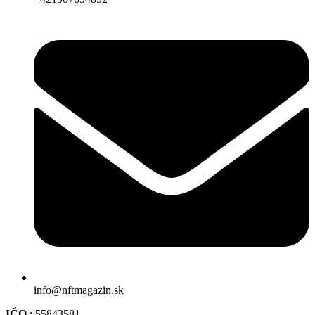
info@nftmagazin.sk
IČO
: 55843581