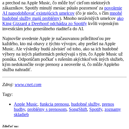
a prechod na Apple Music, čo môže byť cieľom niektorých
zákazníkov. Spotify minulý mesiac pútalo pozornosť za
povolenie
AI napodobňovať existujúcich umelcov
(čo je niečo, s čím
mnohé
hudobné služby majú problémy
). Mnoho nezávislých umelcov
ako
King Gizzard a Deerhoof odchádza zo Spotify
kvôli vojenským
investíciám jeho generálneho riaditeľa do AI.
Najnovšie uvedenie Apple je načasovanou príležitosťou pre
každého, kto má obavy z týchto vývojov, aby prešiel na Apple
Music. Ale výsledky budú závisieť od toho, ako sa ich hudobné
výbery na iných platformách prekrývajú s tým, čo Apple Music už
ponúka. Odporúčam počkať s rušením akýchkoľvek iných služieb,
kým nedokončíte svoje prenosy a neoveríte si, čo môže Appleho
služba nahradiť.
Zdroj:
www.cnet.com
Tagy:
Apple Music
,
funkcia prenosu
,
hudobné služby
,
prenos
hudby
,
problémy s prenosom
,
SongShift
,
Spotify
,
zoznamy
skladieb
Zdieľať na: