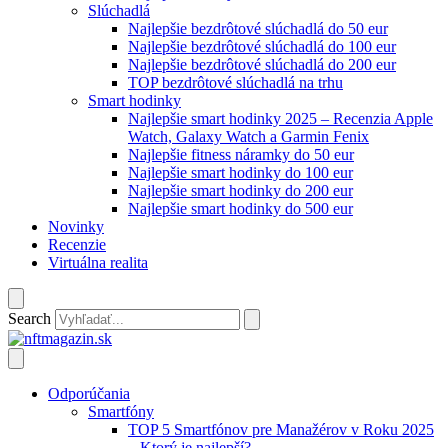
Slúchadlá
Najlepšie bezdrôtové slúchadlá do 50 eur
Najlepšie bezdrôtové slúchadlá do 100 eur
Najlepšie bezdrôtové slúchadlá do 200 eur
TOP bezdrôtové slúchadlá na trhu
Smart hodinky
Najlepšie smart hodinky 2025 – Recenzia Apple
Watch, Galaxy Watch a Garmin Fenix
Najlepšie fitness náramky do 50 eur
Najlepšie smart hodinky do 100 eur
Najlepšie smart hodinky do 200 eur
Najlepšie smart hodinky do 500 eur
Novinky
Recenzie
Virtuálna realita
Search
Odporúčania
Smartfóny
TOP 5 Smartfónov pre Manažérov v Roku 2025
– Ktorý je najlepší?