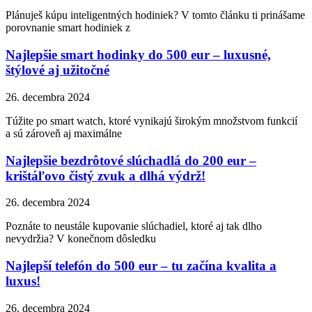
Plánuješ kúpu inteligentných hodiniek? V tomto článku ti prinášame
porovnanie smart hodiniek z
Najlepšie smart hodinky do 500 eur – luxusné,
štýlové aj užitočné
26. decembra 2024
Túžite po smart watch, ktoré vynikajú širokým množstvom funkcií
a sú zároveň aj maximálne
Najlepšie bezdrôtové slúchadlá do 200 eur –
krištáľovo čistý zvuk a dlhá výdrž!
26. decembra 2024
Poznáte to neustále kupovanie slúchadiel, ktoré aj tak dlho
nevydržia? V konečnom dôsledku
Najlepší telefón do 500 eur – tu začína kvalita a
luxus!
26. decembra 2024