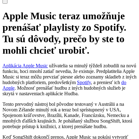
Apple Music teraz umožňuje
prenášať playlisty zo Spotify.
Tu sú dôvody, prečo by ste to
mohli chcieť urobiť.
Aplikácia Apple Music
užívatelia sa minulý týždeň zobudili na novú
funkciu, hoci mnohí zatiaľ nevedia, že existuje. Predplatitelia Apple
Music si teraz môžu prevziať piesne alebo zoznamy skladieb z iných
hudobných platforiem, predovšetkým
Spotify
, a preniesť ich
do
Apple
. Možnosť prenášať hudbu z iných hudobných služieb je
skrytá v nastaveniach aplikácie Hudba.
Tento prevodný nástroj bol pôvodne testovaný v Austrálii a na
Novom Zélande minulý rok a teraz bol sprístupnený v USA,
Spojenom kráľovstve, Brazílii, Kanade, Francúzsku, Nemecku a
mnohých ďalších krajinách. Je poháňaný službou SongShift, ktorá
potrebuje prístup k knižnici, z ktorej prenášate hudbu.
Keď SongShift dokončí prenos, Apple Music sa pokúsi vytvoriť