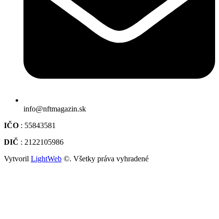
info@nftmagazin.sk
IČO
: 55843581
DIČ
: 2122105986
Vytvoril
LightWeb
©. Všetky práva vyhradené