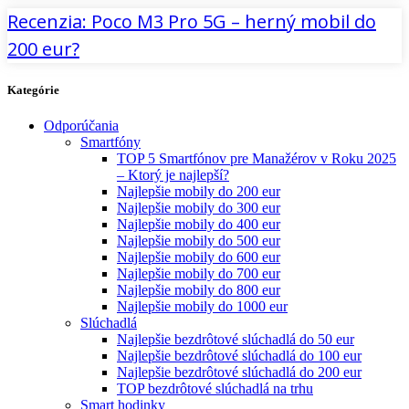
Recenzia: Poco M3 Pro 5G – herný mobil do
200 eur?
Kategórie
Odporúčania
Smartfóny
TOP 5 Smartfónov pre Manažérov v Roku 2025
– Ktorý je najlepší?
Najlepšie mobily do 200 eur
Najlepšie mobily do 300 eur
Najlepšie mobily do 400 eur
Najlepšie mobily do 500 eur
Najlepšie mobily do 600 eur
Najlepšie mobily do 700 eur
Najlepšie mobily do 800 eur
Najlepšie mobily do 1000 eur
Slúchadlá
Najlepšie bezdrôtové slúchadlá do 50 eur
Najlepšie bezdrôtové slúchadlá do 100 eur
Najlepšie bezdrôtové slúchadlá do 200 eur
TOP bezdrôtové slúchadlá na trhu
Smart hodinky