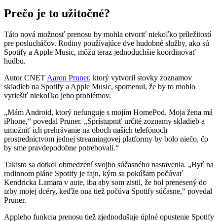
Prečo je to užitočné?
Táto nová možnosť prenosu by mohla otvoriť niekoľko príležitostí
pre poslucháčov. Rodiny používajúce dve hudobné služby, ako sú
Spotify a Apple Music, môžu teraz jednoduchšie koordinovať
hudbu.
Autor CNET
Aaron Pruner
, ktorý vytvoril stovky zoznamov
skladieb na Spotify a Apple Music, spomenul, že by to mohlo
vyriešiť niekoľko jeho problémov.
„Mám Android, ktorý nefunguje s mojím HomePod. Moja žena má
iPhone,“ povedal Pruner. „Sprístupniť určité zoznamy skladieb a
umožniť ich prehrávanie na oboch našich telefónoch
prostredníctvom jednej streamingovej platformy by bolo niečo, čo
by sme pravdepodobne potrebovali.“
Takisto sa dotkol obmedzení svojho súčasného nastavenia. „Byť na
rodinnom pláne Spotify je fajn, kým sa pokúšam počúvať
Kendricka Lamara v aute, iba aby som zistil, že bol prenesený do
izby mojej dcéry, keďže ona tiež počúva Spotify súčasne,“ povedal
Pruner.
Appleho funkcia prenosu tiež zjednodušuje úplné opustenie Spotify