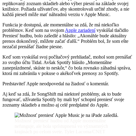
replikovaný zoznam skladieb alebo výber piesní na základe svojej
knižnice. Požiada užívateľov, aby skontrolovali určité zhody, a nie
každá pieseň môže mať náhradnú verziu v Apple Music.
Funkcia je dostupná, ale momentálne sa zdá, že má niekoľko
problémov. Keď som na svojom
Apple zariadení
vyskúšal tlačidlo
Preniesť hudbu, bolo zašedlé a hlásilo: „Akonáhle bude aktuálny
prenos dokončený, môžete začať ďalší.“ Problém bol, že som ešte
nezačal prenášať žiadne piesne.
Keď som vyskúšal svoj počítačový prehliadač, mohol som prenášať
zo svojho účtu Tidal. Avšak Spotify hlásilo „Momentálne
zaneprázdnené, skúste to neskôr,“ čo bola rovnako záhadná správa,
ktorá mi zabránila v pokuse o akékoľvek prenosy zo Spotify.
Predstaviteľ Apple neodpovedal na žiadosť o komentár.
Aj keď sa zdá, že SongShift má niektoré problémy, ak to bude
fungovať, užívatelia Spotify by mali byť schopní preniesť svoje
zoznamy skladieb a možno aj celé predplatné do Apple.
Možnosť preniesť hudbu od Apple momentálne
nefunguje, ale bola sprístupnená vo významných
krajinách po celom svete. Tyler Lacoma/CNET