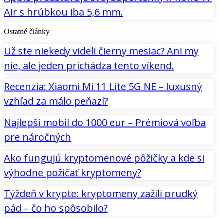
Air s hrúbkou iba 5,6 mm.
Ostatné články
Už ste niekedy videli čierny mesiac? Ani my
nie, ale jeden prichádza tento víkend.
Recenzia: Xiaomi Mi 11 Lite 5G NE – luxusný
vzhľad za málo peňazí?
Najlepší mobil do 1000 eur – Prémiová voľba
pre náročných
Ako fungujú kryptomenové pôžičky a kde si
výhodne požičať kryptomeny?
Týždeň v krypte: kryptomeny zažili prudký
pád – čo ho spôsobilo?