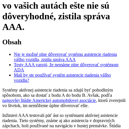
vo vašich autách ešte nie sú
dôveryhodné, zistila správa
AAA.
Obsah
Nie je možné plne dôverovať systému asistencie riadenia
vášho vozidla, zistila správa AAA
Testy AAA varujú, že nemáme plne dôverovať systémom
ADA
Mali by ste používať systém asistencie riadenia vášho
vozidla?
Systémy aktívnej asistencie riadenia sa zdajú byť pohodlným
spôsobom, ako sa dostať z bodu A do bodu B. Avšak, podľa
najnovšej štúdie Americkej automobilovej asociácie
, ktorú zverejnili
vo štvrtok, im nemôžeme úplne dôverovať ešte.
Inžinieri AAA testovali päť áut so systémami aktívnej asistencie
riadenia. Tieto systémy, známe aj ako asistencia v dopravných
zápchach, boli používané na navigáciu v hustej premávke. Štúdia