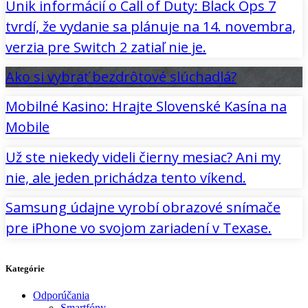
Únik informácií o Call of Duty: Black Ops 7
tvrdí, že vydanie sa plánuje na 14. novembra,
verzia pre Switch 2 zatiaľ nie je.
Ako si vybrať bezdrôtové slúchadlá?
Mobilné Kasino: Hrajte Slovenské Kasína na
Mobile
Už ste niekedy videli čierny mesiac? Ani my
nie, ale jeden prichádza tento víkend.
Samsung údajne vyrobí obrazové snímače
pre iPhone vo svojom zariadení v Texase.
Kategórie
Odporúčania
Smartfóny