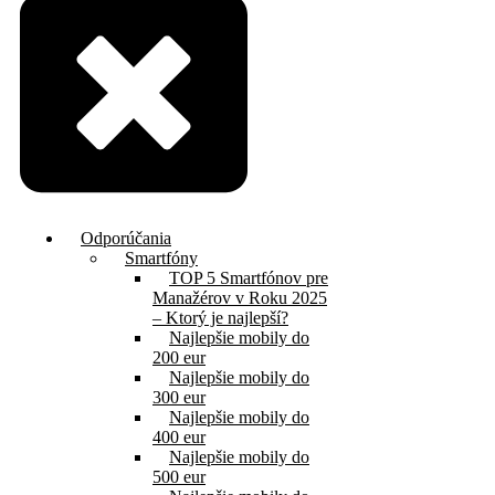
Odporúčania
Smartfóny
TOP 5 Smartfónov pre
Manažérov v Roku 2025
– Ktorý je najlepší?
Najlepšie mobily do
200 eur
Najlepšie mobily do
300 eur
Najlepšie mobily do
400 eur
Najlepšie mobily do
500 eur