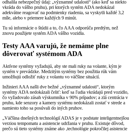
odhalila nebezpečný údaj: „významné udalosti“ (ako keď sa niekto
vkráda do vášho pruhu), pri ktorých systém ADA nedokázal
adekvátne reagovať na podmienky riadenia, sa vyskytli každé 3,2
míle, alebo v priemere každých 9 minút.
Tu sú informácie o štúdii a to, čo AAA odporúča predtým, než
znovu použijete systém ADA vášho vozidla.
Testy AAA varujú, že nemáme plne
dôverovať systémom ADA
Aktívne systémy vyžadujú, aby ste mali ruky na volante, kým je
systém v prevádzke. Medzitým systémy bez použitia rúk vám
umožňujú odložiť ruky z volantu vo väčšine situácií.
Inžinieri AAA našli dve bežné „významné udalosti“, ktorým
systémy ADA nedokázali čeliť: keď sa ľudia vkrádajú pred vozidlo,
čo vyžadovalo zásah výskumníka v 90% prípadov; a zlá centrácia v
pruhu, kde senzory a kamery systému nedokázali zostať v strede a
namiesto toho sa posúvali do iných pruhov.
„Väčšina dnešných technológií ADAS je v podstate inteligentnejšou
verziou tempomatu a asistencie udržania v pruhu. Existuje dôvod,
prečo sú tieto systémy známe ako ‚technológie pokročilej asistencie