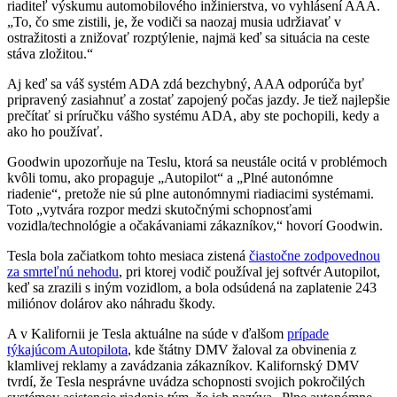
riaditeľ výskumu automobilového inžinierstva, vo vyhlásení AAA.
„To, čo sme zistili, je, že vodiči sa naozaj musia udržiavať v
ostražitosti a znižovať rozptýlenie, najmä keď sa situácia na ceste
stáva zložitou.“
Aj keď sa váš systém ADA zdá bezchybný, AAA odporúča byť
pripravený zasiahnuť a zostať zapojený počas jazdy. Je tiež najlepšie
prečítať si príručku vášho systému ADA, aby ste pochopili, kedy a
ako ho používať.
Goodwin upozorňuje na Teslu, ktorá sa neustále ocitá v problémoch
kvôli tomu, ako propaguje „Autopilot“ a „Plné autonómne
riadenie“, pretože nie sú plne autonómnymi riadiacimi systémami.
Toto „vytvára rozpor medzi skutočnými schopnosťami
vozidla/technológie a očakávaniami zákazníkov,“ hovorí Goodwin.
Tesla bola začiatkom tohto mesiaca zistená
čiastočne zodpovednou
za smrteľnú nehodu
, pri ktorej vodič používal jej softvér Autopilot,
keď sa zrazili s iným vozidlom, a bola odsúdená na zaplatenie 243
miliónov dolárov ako náhradu škody.
A v Kalifornii je Tesla aktuálne na súde v ďalšom
prípade
týkajúcom Autopilota
, kde štátny DMV žaloval za obvinenia z
klamlivej reklamy a zavádzania zákazníkov. Kalifornský DMV
tvrdí, že Tesla nesprávne uvádza schopnosti svojich pokročilých