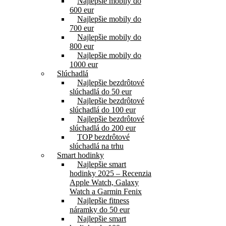
Najlepšie mobily do
600 eur
Najlepšie mobily do
700 eur
Najlepšie mobily do
800 eur
Najlepšie mobily do
1000 eur
Slúchadlá
Najlepšie bezdrôtové
slúchadlá do 50 eur
Najlepšie bezdrôtové
slúchadlá do 100 eur
Najlepšie bezdrôtové
slúchadlá do 200 eur
TOP bezdrôtové
slúchadlá na trhu
Smart hodinky
Najlepšie smart
hodinky 2025 – Recenzia
Apple Watch, Galaxy
Watch a Garmin Fenix
Najlepšie fitness
náramky do 50 eur
Najlepšie smart