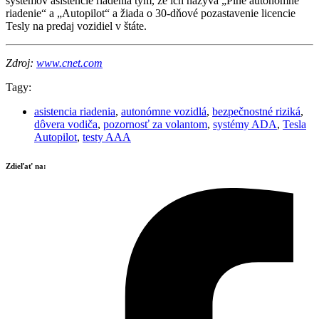
systémov asistencie riadenia tým, že ich nazýva „Plne autonómne
riadenie“ a „Autopilot“ a žiada o 30-dňové pozastavenie licencie
Tesly na predaj vozidiel v štáte.
Zdroj:
www.cnet.com
Tagy:
asistencia riadenia
,
autonómne vozidlá
,
bezpečnostné riziká
,
dôvera vodiča
,
pozornosť za volantom
,
systémy ADA
,
Tesla
Autopilot
,
testy AAA
Zdieľať na: