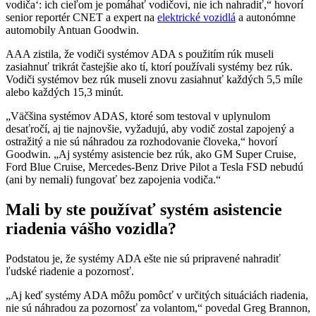
vodiča‘: ich cieľom je pomáhať vodičovi, nie ich nahradiť,“ hovorí
senior reportér CNET a expert na
elektrické vozidlá
a autonómne
automobily Antuan Goodwin.
AAA zistila, že vodiči systémov ADA s použitím rúk museli
zasiahnuť trikrát častejšie ako tí, ktorí používali systémy bez rúk.
Vodiči systémov bez rúk museli znovu zasiahnuť každých 5,5 míle
alebo každých 15,3 minút.
„Väčšina systémov ADAS, ktoré som testoval v uplynulom
desaťročí, aj tie najnovšie, vyžadujú, aby vodič zostal zapojený a
ostražitý a nie sú náhradou za rozhodovanie človeka,“ hovorí
Goodwin. „Aj systémy asistencie bez rúk, ako GM Super Cruise,
Ford Blue Cruise, Mercedes-Benz Drive Pilot a Tesla FSD nebudú
(ani by nemali) fungovať bez zapojenia vodiča.“
Mali by ste používať systém asistencie
riadenia vášho vozidla?
Podstatou je, že systémy ADA ešte nie sú pripravené nahradiť
ľudské riadenie a pozornosť.
„Aj keď systémy ADA môžu pomôcť v určitých situáciách riadenia,
nie sú náhradou za pozornosť za volantom,“ povedal Greg Brannon,