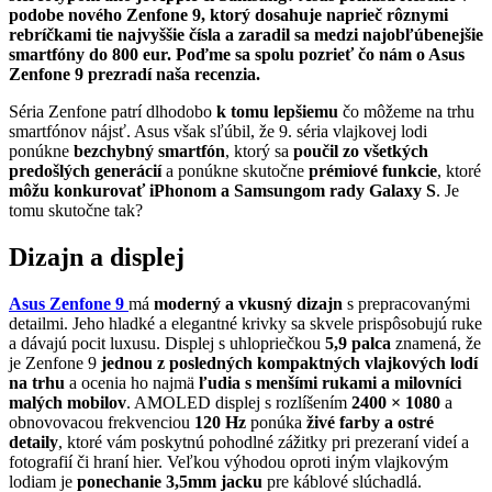
podobe nového Zenfone 9, ktorý dosahuje naprieč rôznymi
rebríčkami tie najvyššie čísla a zaradil sa medzi najobľúbenejšie
smartfóny do 800 eur. Poďme sa spolu pozrieť čo nám o Asus
Zenfone 9 prezradí naša recenzia.
Séria Zenfone patrí dlhodobo
k tomu lepšiemu
čo môžeme na trhu
smartfónov nájsť. Asus však sľúbil, že 9. séria vlajkovej lodi
ponúkne
bezchybný smartfón
, ktorý sa
poučil zo všetkých
predošlých generácií
a ponúkne skutočne
prémiové funkcie
, ktoré
môžu konkurovať iPhonom a Samsungom rady Galaxy S
. Je
tomu skutočne tak?
Dizajn a displej
Asus Zenfone 9
má
moderný a vkusný dizajn
s prepracovanými
detailmi. Jeho hladké a elegantné krivky sa skvele prispôsobujú ruke
a dávajú pocit luxusu. Displej s uhlopriečkou
5,9 palca
znamená, že
je Zenfone 9
jednou z posledných kompaktných vlajkových lodí
na trhu
a ocenia ho najmä
ľudia s menšími rukami a milovníci
malých mobilov
. AMOLED displej s rozlíšením
2400 × 1080
a
obnovovacou frekvenciou
120 Hz
ponúka
živé farby a ostré
detaily
, ktoré vám poskytnú pohodlné zážitky pri prezeraní videí a
fotografií či hraní hier. Veľkou výhodou oproti iným vlajkovým
lodiam je
ponechanie
3,5mm jacku
pre káblové slúchadlá.