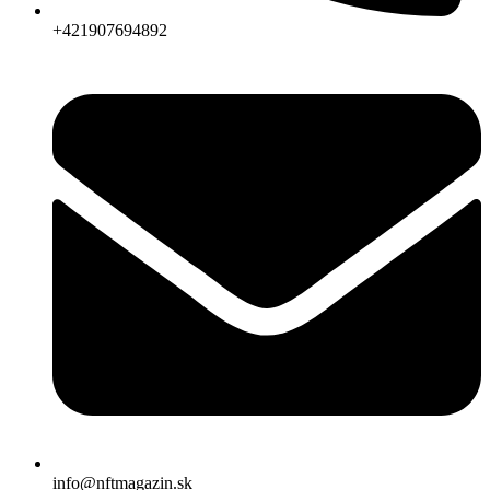
+421907694892
info@nftmagazin.sk