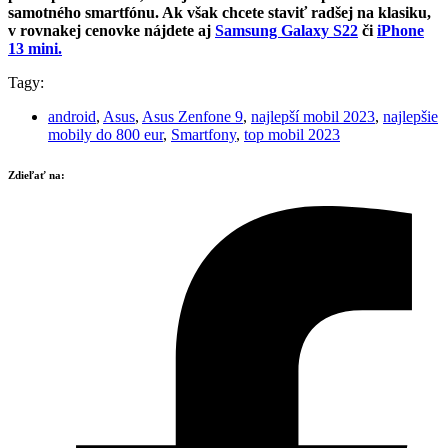
samotného smartfónu. Ak však chcete staviť radšej na klasiku,
v rovnakej cenovke nájdete aj
Samsung Galaxy S22
či
iPhone
13 mini.
Tagy:
android
,
Asus
,
Asus Zenfone 9
,
najlepší mobil 2023
,
najlepšie
mobily do 800 eur
,
Smartfony
,
top mobil 2023
Zdieľať na: