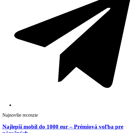
Najnovšie recenzie
Najlepší mobil do 1000 eur – Prémiová voľba pre