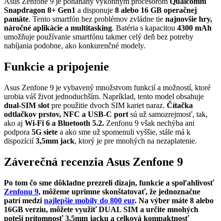
Asus Zenfone 9 je poháňaný výkonným procesorom
Qualcomm
Snapdragon 8+ Gen1
a disponuje
8 alebo 16 GB operačnej
pamäte
. Tento smartfón bez problémov zvládne tie
najnovšie hry,
náročné aplikácie a multitasking
. Batéria s kapacitou
4300 mAh
umožňuje používanie smartfónu takmer celý deň bez potreby
nabíjania podobne, ako konkurenčné modely.
Funkcie a pripojenie
Asus Zenfone 9 je vybavený množstvom funkcií a možností, ktoré
urobia váš život jednoduchším. Napríklad, tento model obsahuje
dual-SIM slot
pre použitie dvoch SIM kariet naraz.
Čítačka
odtlačkov prstov, NFC a USB-C port
sú už samozrejmosť, tak,
ako aj
Wi-Fi 6 a Bluetooth 5.2.
Zenfonu 9 však nechýba ani
podpora
5G siete
a ako sme už spomenuli vyššie, stále má k
dispozícií
3,5mm jack
, ktorý je pre mnohých na nezaplatenie.
Záverečná recenzia Asus Zenfone 9
Po tom čo sme dôkladne prezreli dizajn, funkcie a spoľahlivosť
Zenfonu 9
, môžeme uprimne skonštatovať, že jednoznačne
patrí medzi
najlepšie mobily do 800 eur
. Na výber máte 8 alebo
16GB verziu, môžete využiť DUAL SIM a určite mnohých
poteší prítomnosť 3,5mm jacku a celková kompaktnosť