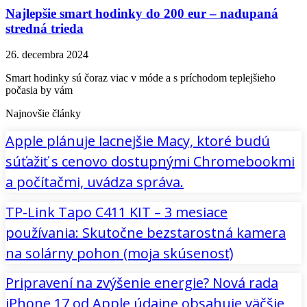
Najlepšie smart hodinky do 200 eur – nadupaná
stredná trieda
26. decembra 2024
Smart hodinky sú čoraz viac v móde a s príchodom teplejšieho
počasia by vám
Najnovšie články
Apple plánuje lacnejšie Macy, ktoré budú
súťažiť s cenovo dostupnými Chromebookmi
a počítačmi, uvádza správa.
TP-Link Tapo C411 KIT – 3 mesiace
používania: Skutočne bezstarostná kamera
na solárny pohon (moja skúsenosť)
Pripravení na zvýšenie energie? Nová rada
iPhone 17 od Apple údajne obsahuje väčšie