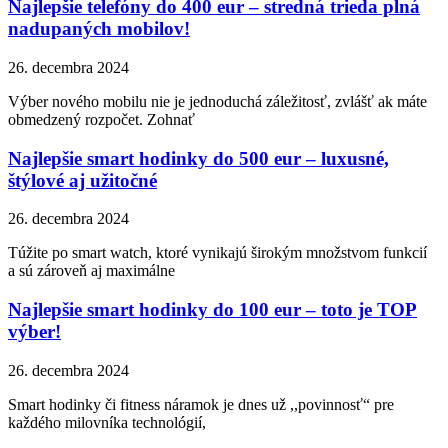
Najlepšie telefóny do 400 eur – stredná trieda plná
nadupaných mobilov!
26. decembra 2024
Výber nového mobilu nie je jednoduchá záležitosť, zvlášť ak máte
obmedzený rozpočet. Zohnať
Najlepšie smart hodinky do 500 eur – luxusné,
štýlové aj užitočné
26. decembra 2024
Túžite po smart watch, ktoré vynikajú širokým množstvom funkcií
a sú zároveň aj maximálne
Najlepšie smart hodinky do 100 eur – toto je TOP
výber!
26. decembra 2024
Smart hodinky či fitness náramok je dnes už ,,povinnosť“ pre
každého milovníka technológií,