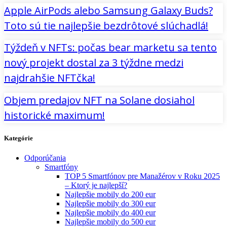
Apple AirPods alebo Samsung Galaxy Buds?
Toto sú tie najlepšie bezdrôtové slúchadlá!
Týždeň v NFTs: počas bear marketu sa tento
nový projekt dostal za 3 týždne medzi
najdrahšie NFTčka!
Objem predajov NFT na Solane dosiahol
historické maximum!
Kategórie
Odporúčania
Smartfóny
TOP 5 Smartfónov pre Manažérov v Roku 2025
– Ktorý je najlepší?
Najlepšie mobily do 200 eur
Najlepšie mobily do 300 eur
Najlepšie mobily do 400 eur
Najlepšie mobily do 500 eur