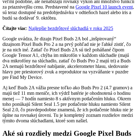
veľmi podobne, ale nenabízajú rovnaký výkon ani množstvo funkcií
za priaznivejšiu cenu. Predstavené na
Google Pixel 10 launch event
,
sú teraz dostupné na predobjednávku v odtieňoch hazel alebo iris a
budú sa dodávať 9. októbra.
Čítajte viac
:
Najlepšie bezdrôtové slúchadlá v roku 2025
Google uvádza, že dizajn Pixel Buds 2A bol „inšpirovaný“
dizajnom Pixel Buds Pro 2 a na prvý pohľad nie je ľahké zistiť, čo
je na nich iné. Zatiaľ čo Pixel Buds 2A sú tiež poháňané čipom
Google Tensor A1, chýba im mikrofón v každom slúchadle (majú
dva mikrofóny na slúchadlo, zatiaľ čo Buds Pro 2 majú tri) a Buds
2A nemajú bezdrôtové nabíjanie, akcelerometer hlasu, sledovanie
hlavy pre priestorový zvuk a reproduktor na vyzváňanie v puzdre
pre Find My Device.
Aj keď Buds 2A vážia presne toľko ako Buds Pro 2 (4.7 gramov) a
majú tiež 11 mm meniče, ich výdrž batérie je ohodnotená o hodinu
menej — 7 hodín namiesto 8 s aktívnym potlačením hluku. Okrem
toho ponúkajú Silent Seal 1.5 pre potlačenie hluku namiesto Silent
Seal 2.0, čo pravdepodobne znamená, že ich potlačenie hluku nie je
úplne na rovnakej úrovni. Tu je kompletný zoznam rozdielov medzi
týmito dvoma slúchadlami, ktoré som našiel.
Aké sú rozdiely medzi Google Pixel Buds