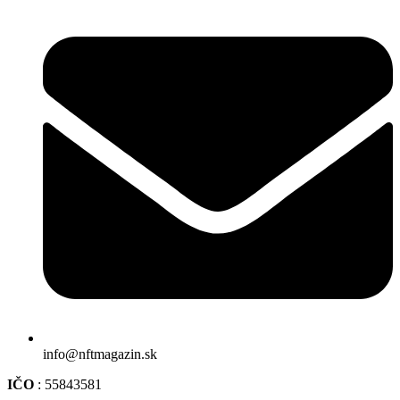
info@nftmagazin.sk
IČO
: 55843581