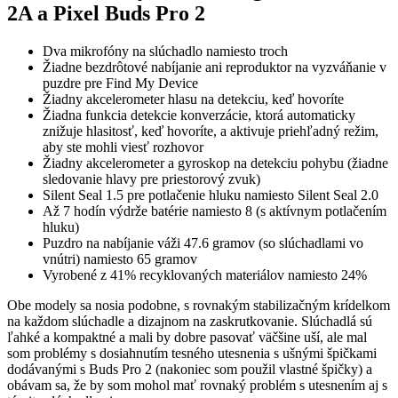
2A a Pixel Buds Pro 2
Dva mikrofóny na slúchadlo namiesto troch
Žiadne bezdrôtové nabíjanie ani reproduktor na vyzváňanie v
puzdre pre Find My Device
Žiadny akcelerometer hlasu na detekciu, keď hovoríte
Žiadna funkcia detekcie konverzácie, ktorá automaticky
znižuje hlasitosť, keď hovoríte, a aktivuje priehľadný režim,
aby ste mohli viesť rozhovor
Žiadny akcelerometer a gyroskop na detekciu pohybu (žiadne
sledovanie hlavy pre priestorový zvuk)
Silent Seal 1.5 pre potlačenie hluku namiesto Silent Seal 2.0
Až 7 hodín výdrže batérie namiesto 8 (s aktívnym potlačením
hluku)
Puzdro na nabíjanie váži 47.6 gramov (so slúchadlami vo
vnútri) namiesto 65 gramov
Vyrobené z 41% recyklovaných materiálov namiesto 24%
Obe modely sa nosia podobne, s rovnakým stabilizačným krídelkom
na každom slúchadle a dizajnom na zaskrutkovanie. Slúchadlá sú
ľahké a kompaktné a mali by dobre pasovať väčšine uší, ale mal
som problémy s dosiahnutím tesného utesnenia s ušnými špičkami
dodávanými s Buds Pro 2 (nakoniec som použil vlastné špičky) a
obávam sa, že by som mohol mať rovnaký problém s utesnením aj s