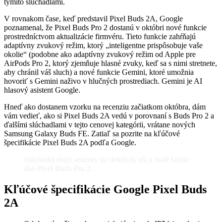
týmito slúchadlami.
V rovnakom čase, keď predstavil Pixel Buds 2A, Google
poznamenal, že Pixel Buds Pro 2 dostanú v októbri nové funkcie
prostredníctvom aktualizácie firmvéru. Tieto funkcie zahŕňajú
adaptívny zvukový režim, ktorý „inteligentne prispôsobuje vaše
okolie“ (podobne ako adaptívny zvukový režim od Apple pre
AirPods Pro 2, ktorý zjemňuje hlasné zvuky, keď sa s nimi stretnete,
aby chránil váš sluch) a nové funkcie Gemini, ktoré umožnia
hovoriť s Gemini naživo v hlučných prostrediach. Gemini je AI
hlasový asistent Google.
Hneď ako dostanem vzorku na recenziu začiatkom októbra, dám
vám vedieť, ako si Pixel Buds 2A vedú v porovnaní s Buds Pro 2 a
ďalšími slúchadlami v tejto cenovej kategórii, vrátane nových
Samsung Galaxy Buds FE. Zatiaľ sa pozrite na kľúčové
špecifikácie Pixel Buds 2A podľa Google.
Slúchadlá majú senzory na detekciu uší a malé krídla
ako Pixel Buds Pro 2.
Kľúčové špecifikácie Google Pixel Buds
2A