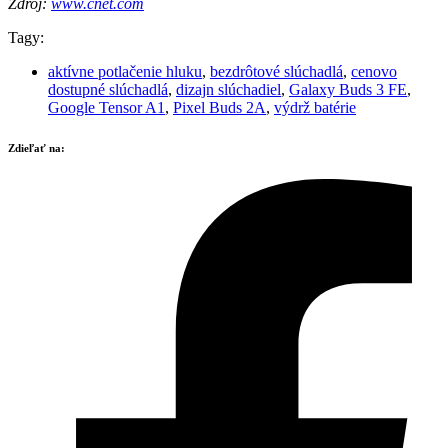
Zdroj:
www.cnet.com
Tagy:
aktívne potlačenie hluku
,
bezdrôtové slúchadlá
,
cenovo
dostupné slúchadlá
,
dizajn slúchadiel
,
Galaxy Buds 3 FE
,
Google Tensor A1
,
Pixel Buds 2A
,
výdrž batérie
Zdieľať na: