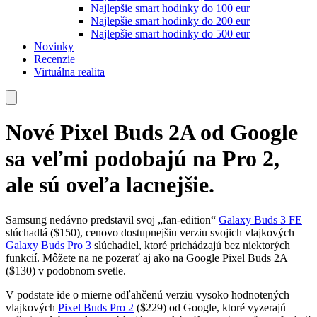
Najlepšie smart hodinky do 100 eur
Najlepšie smart hodinky do 200 eur
Najlepšie smart hodinky do 500 eur
Novinky
Recenzie
Virtuálna realita
Nové Pixel Buds 2A od Google
sa veľmi podobajú na Pro 2,
ale sú oveľa lacnejšie.
Samsung nedávno predstavil svoj „fan-edition“
Galaxy Buds 3 FE
slúchadlá ($150), cenovo dostupnejšiu verziu svojich vlajkových
Galaxy Buds Pro 3
slúchadiel, ktoré prichádzajú bez niektorých
funkcií. Môžete na ne pozerať aj ako na Google Pixel Buds 2A
($130) v podobnom svetle.
V podstate ide o mierne odľahčenú verziu vysoko hodnotených
vlajkových
Pixel Buds Pro 2
($229) od Google, ktoré vyzerajú