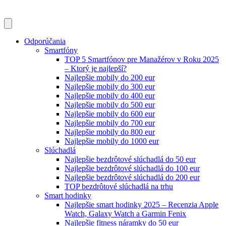
Odporúčania
Smartfóny
TOP 5 Smartfónov pre Manažérov v Roku 2025
– Ktorý je najlepší?
Najlepšie mobily do 200 eur
Najlepšie mobily do 300 eur
Najlepšie mobily do 400 eur
Najlepšie mobily do 500 eur
Najlepšie mobily do 600 eur
Najlepšie mobily do 700 eur
Najlepšie mobily do 800 eur
Najlepšie mobily do 1000 eur
Slúchadlá
Najlepšie bezdrôtové slúchadlá do 50 eur
Najlepšie bezdrôtové slúchadlá do 100 eur
Najlepšie bezdrôtové slúchadlá do 200 eur
TOP bezdrôtové slúchadlá na trhu
Smart hodinky
Najlepšie smart hodinky 2025 – Recenzia Apple
Watch, Galaxy Watch a Garmin Fenix
Najlepšie fitness náramky do 50 eur