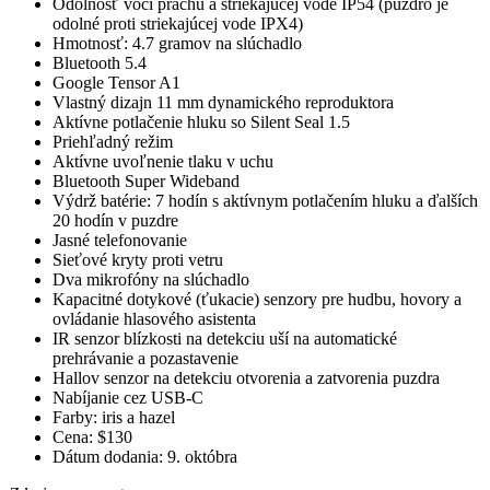
Odolnosť voči prachu a striekajúcej vode IP54 (puzdro je
odolné proti striekajúcej vode IPX4)
Hmotnosť: 4.7 gramov na slúchadlo
Bluetooth 5.4
Google Tensor A1
Vlastný dizajn 11 mm dynamického reproduktora
Aktívne potlačenie hluku so Silent Seal 1.5
Priehľadný režim
Aktívne uvoľnenie tlaku v uchu
Bluetooth Super Wideband
Výdrž batérie: 7 hodín s aktívnym potlačením hluku a ďalších
20 hodín v puzdre
Jasné telefonovanie
Sieťové kryty proti vetru
Dva mikrofóny na slúchadlo
Kapacitné dotykové (ťukacie) senzory pre hudbu, hovory a
ovládanie hlasového asistenta
IR senzor blízkosti na detekciu uší na automatické
prehrávanie a pozastavenie
Hallov senzor na detekciu otvorenia a zatvorenia puzdra
Nabíjanie cez USB-C
Farby: iris a hazel
Cena: $130
Dátum dodania: 9. októbra