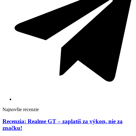
Najnovšie recenzie
Recenzia: Realme GT – zaplatíš za výkon, nie za
značku!