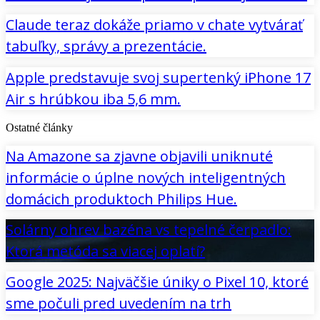
Claude teraz dokáže priamo v chate vytvárať
tabuľky, správy a prezentácie.
Apple predstavuje svoj supertenký iPhone 17
Air s hrúbkou iba 5,6 mm.
Ostatné články
Na Amazone sa zjavne objavili uniknuté
informácie o úplne nových inteligentných
domácich produktoch Philips Hue.
Solárny ohrev bazéna vs tepelné čerpadlo:
Ktorá metóda sa viacej oplatí?
Google 2025: Najväčšie úniky o Pixel 10, ktoré
sme počuli pred uvedením na trh