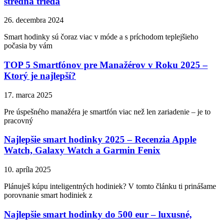
stredná trieda
26. decembra 2024
Smart hodinky sú čoraz viac v móde a s príchodom teplejšieho
počasia by vám
TOP 5 Smartfónov pre Manažérov v Roku 2025 –
Ktorý je najlepší?
17. marca 2025
Pre úspešného manažéra je smartfón viac než len zariadenie – je to
pracovný
Najlepšie smart hodinky 2025 – Recenzia Apple
Watch, Galaxy Watch a Garmin Fenix
10. apríla 2025
Plánuješ kúpu inteligentných hodiniek? V tomto článku ti prinášame
porovnanie smart hodiniek z
Najlepšie smart hodinky do 500 eur – luxusné,