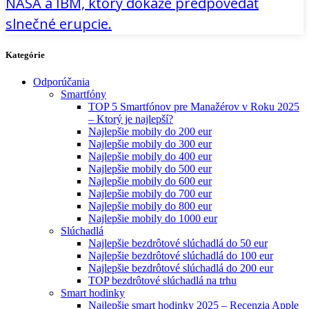
NASA a IBM, ktorý dokáže predpovedať
slnečné erupcie.
Kategórie
Odporúčania
Smartfóny
TOP 5 Smartfónov pre Manažérov v Roku 2025
– Ktorý je najlepší?
Najlepšie mobily do 200 eur
Najlepšie mobily do 300 eur
Najlepšie mobily do 400 eur
Najlepšie mobily do 500 eur
Najlepšie mobily do 600 eur
Najlepšie mobily do 700 eur
Najlepšie mobily do 800 eur
Najlepšie mobily do 1000 eur
Slúchadlá
Najlepšie bezdrôtové slúchadlá do 50 eur
Najlepšie bezdrôtové slúchadlá do 100 eur
Najlepšie bezdrôtové slúchadlá do 200 eur
TOP bezdrôtové slúchadlá na trhu
Smart hodinky
Najlepšie smart hodinky 2025 – Recenzia Apple