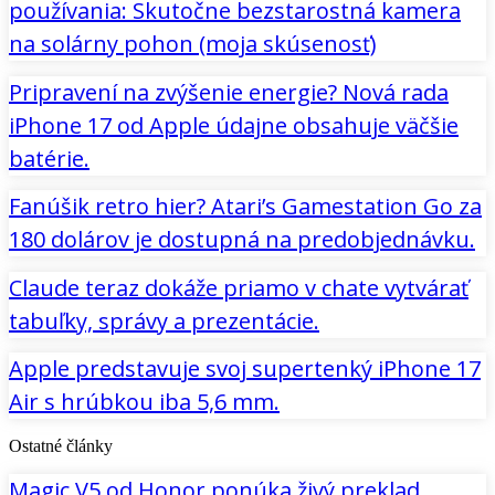
používania: Skutočne bezstarostná kamera
na solárny pohon (moja skúsenosť)
Pripravení na zvýšenie energie? Nová rada
iPhone 17 od Apple údajne obsahuje väčšie
batérie.
Fanúšik retro hier? Atari’s Gamestation Go za
180 dolárov je dostupná na predobjednávku.
Claude teraz dokáže priamo v chate vytvárať
tabuľky, správy a prezentácie.
Apple predstavuje svoj supertenký iPhone 17
Air s hrúbkou iba 5,6 mm.
Ostatné články
Magic V5 od Honor ponúka živý preklad