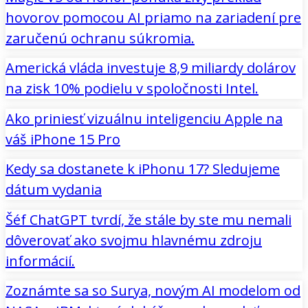
hovorov pomocou AI priamo na zariadení pre
zaručenú ochranu súkromia.
Americká vláda investuje 8,9 miliardy dolárov
na zisk 10% podielu v spoločnosti Intel.
Ako priniesť vizuálnu inteligenciu Apple na
váš iPhone 15 Pro
Kedy sa dostanete k iPhonu 17? Sledujeme
dátum vydania
Šéf ChatGPT tvrdí, že stále by ste mu nemali
dôverovať ako svojmu hlavnému zdroju
informácií.
Zoznámte sa so Surya, novým AI modelom od