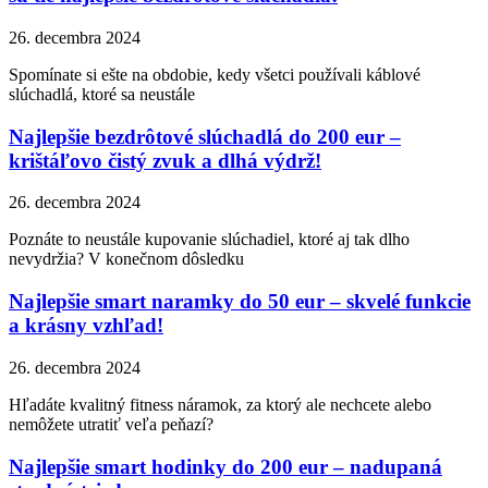
26. decembra 2024
Spomínate si ešte na obdobie, kedy všetci používali káblové
slúchadlá, ktoré sa neustále
Najlepšie bezdrôtové slúchadlá do 200 eur –
krištáľovo čistý zvuk a dlhá výdrž!
26. decembra 2024
Poznáte to neustále kupovanie slúchadiel, ktoré aj tak dlho
nevydržia? V konečnom dôsledku
Najlepšie smart naramky do 50 eur – skvelé funkcie
a krásny vzhľad!
26. decembra 2024
Hľadáte kvalitný fitness náramok, za ktorý ale nechcete alebo
nemôžete utratiť veľa peňazí?
Najlepšie smart hodinky do 200 eur – nadupaná