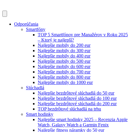
Odporúčania
Smartfóny
TOP 5 Smartfónov pre Manažérov v Roku 2025
– Ktorý je najlepší?
Najlepšie mobily do 200 eur
Najlepšie mobily do 300 eur
Najlepšie mobily do 400 eur
Najlepšie mobily do 500 eur
Najlepšie mobily do 600 eur
Najlepšie mobily do 700 eur
Najlepšie mobily do 800 eur
Najlepšie mobily do 1000 eur
Slúchadlá
Najlepšie bezdrôtové slúchadlá do 50 eur
Najlepšie bezdrôtové slúchadlá do 100 eur
Najlepšie bezdrôtové slúchadlá do 200 eur
TOP bezdrôtové slúchadlá na trhu
Smart hodinky
Najlepšie smart hodinky 2025 – Recenzia Apple
Watch, Galaxy Watch a Garmin Fenix
Najlepšie fitness náramky do 50 eur