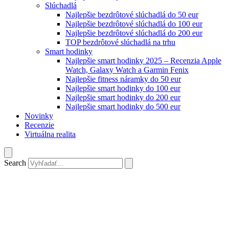
Slúchadlá
Najlepšie bezdrôtové slúchadlá do 50 eur
Najlepšie bezdrôtové slúchadlá do 100 eur
Najlepšie bezdrôtové slúchadlá do 200 eur
TOP bezdrôtové slúchadlá na trhu
Smart hodinky
Najlepšie smart hodinky 2025 – Recenzia Apple
Watch, Galaxy Watch a Garmin Fenix
Najlepšie fitness náramky do 50 eur
Najlepšie smart hodinky do 100 eur
Najlepšie smart hodinky do 200 eur
Najlepšie smart hodinky do 500 eur
Novinky
Recenzie
Virtuálna realita
Search