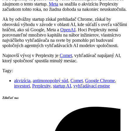
záujmom o tento startup.
Meta
sa snažila o akvizíciu Perplexity
začiatkom tohto roka, no žiadna dohoda sa nakoniec neuskutočnila.
Ak by odvážny startup získal prehliadač Chrome, získal by
obrovskú výhodu v závode v oblasti AI, kde súťaží s oveľa väčšími
hráčmi, ako sú Google, Meta a
OpenAI
. Hoci Perplexity nemá
porovnateľné množstvo kapitálu na nábor inžinierov, vlastníctvo
najväčšieho vyhľadávača na svete by pomohlo pri budovaní
spoločných agentných vyhľadávacích AI modelov spoločnosti.
Najnovší vývoj v Perplexity je
Comet
, vyhľadávač napájaný AI,
ktorý spoločnosť spustila minulý mesiac.
Tagy:
akvizícia
,
antimonopolný súd
,
Comet
,
Google Chrome
,
investori
,
Perplexity
,
startup AI
,
vyhľadávací engine
Zdieľať na: