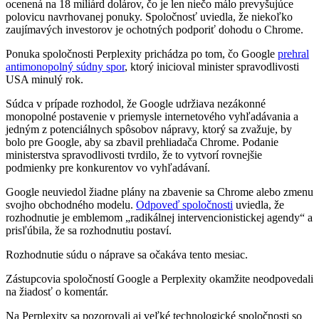
ocenená na 18 miliárd dolárov, čo je len niečo málo prevyšujúce
polovicu navrhovanej ponuky. Spoločnosť uviedla, že niekoľko
zaujímavých investorov je ochotných podporiť dohodu o Chrome.
Ponuka spoločnosti Perplexity prichádza po tom, čo Google
prehral
antimonopolný súdny spor
, ktorý inicioval minister spravodlivosti
USA minulý rok.
Súdca v prípade rozhodol, že Google udržiava nezákonné
monopolné postavenie v priemysle internetového vyhľadávania a
jedným z potenciálnych spôsobov nápravy, ktorý sa zvažuje, by
bolo pre Google, aby sa zbavil prehliadača Chrome. Podanie
ministerstva spravodlivosti tvrdilo, že to vytvorí rovnejšie
podmienky pre konkurentov vo vyhľadávaní.
Google neuviedol žiadne plány na zbavenie sa Chrome alebo zmenu
svojho obchodného modelu.
Odpoveď spoločnosti
uviedla, že
rozhodnutie je emblemom „radikálnej intervencionistickej agendy“ a
prisľúbila, že sa rozhodnutiu postaví.
Rozhodnutie súdu o náprave sa očakáva tento mesiac.
Zástupcovia spoločností Google a Perplexity okamžite neodpovedali
na žiadosť o komentár.
Na Perplexity sa pozorovali aj veľké technologické spoločnosti so