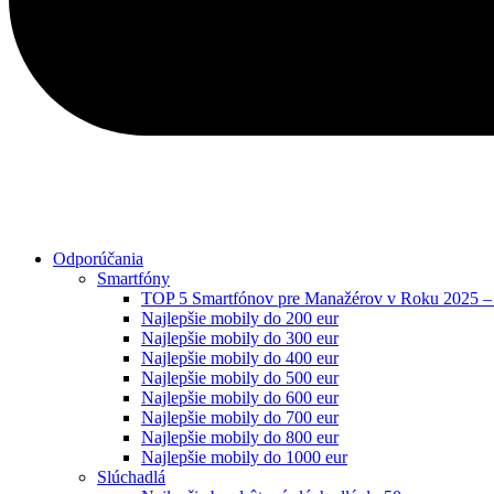
Odporúčania
Smartfóny
TOP 5 Smartfónov pre Manažérov v Roku 2025 – K
Najlepšie mobily do 200 eur
Najlepšie mobily do 300 eur
Najlepšie mobily do 400 eur
Najlepšie mobily do 500 eur
Najlepšie mobily do 600 eur
Najlepšie mobily do 700 eur
Najlepšie mobily do 800 eur
Najlepšie mobily do 1000 eur
Slúchadlá