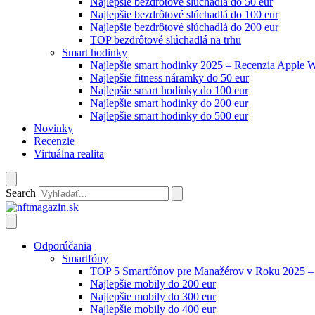
Najlepšie bezdrôtové slúchadlá do 50 eur
Najlepšie bezdrôtové slúchadlá do 100 eur
Najlepšie bezdrôtové slúchadlá do 200 eur
TOP bezdrôtové slúchadlá na trhu
Smart hodinky
Najlepšie smart hodinky 2025 – Recenzia Apple 
Najlepšie fitness náramky do 50 eur
Najlepšie smart hodinky do 100 eur
Najlepšie smart hodinky do 200 eur
Najlepšie smart hodinky do 500 eur
Novinky
Recenzie
Virtuálna realita
Search
Odporúčania
Smartfóny
TOP 5 Smartfónov pre Manažérov v Roku 2025 – K
Najlepšie mobily do 200 eur
Najlepšie mobily do 300 eur
Najlepšie mobily do 400 eur