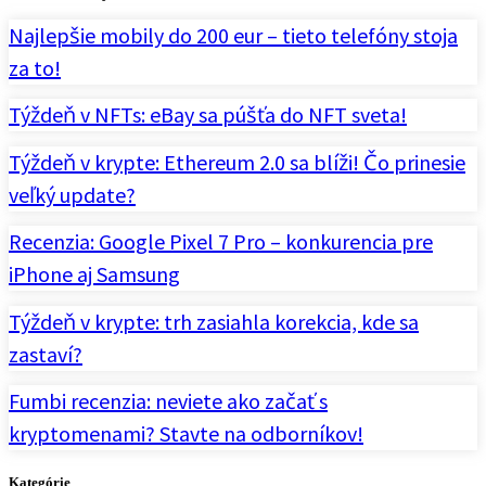
Najlepšie mobily do 200 eur – tieto telefóny stoja
za to!
Týždeň v NFTs: eBay sa púšťa do NFT sveta!
Týždeň v krypte: Ethereum 2.0 sa blíži! Čo prinesie
veľký update?
Recenzia: Google Pixel 7 Pro – konkurencia pre
iPhone aj Samsung
Týždeň v krypte: trh zasiahla korekcia, kde sa
zastaví?
Fumbi recenzia: neviete ako začať s
kryptomenami? Stavte na odborníkov!
Kategórie