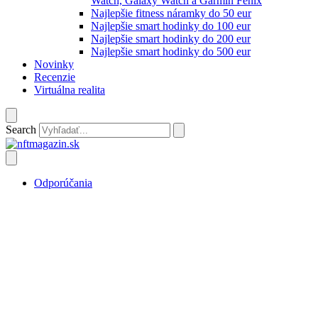
Watch, Galaxy Watch a Garmin Fenix
Najlepšie fitness náramky do 50 eur
Najlepšie smart hodinky do 100 eur
Najlepšie smart hodinky do 200 eur
Najlepšie smart hodinky do 500 eur
Novinky
Recenzie
Virtuálna realita
Search
Odporúčania