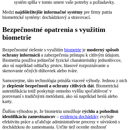
systém spĺňa v tomto smere vaše potreby a požiadavky.
Medzi
najdôležitejšie informačné systémy
pre firmy patria
biometrické systémy: dochádzkový a stravovací.
Bezpečnostné opatrenia s využitím
biometrie
Bezpečnostné riešenie s využitím
biometrie
je
moderný spôsob
ochrany informácií
a zabezpečenia prístupu k citlivým údajom.
Biometria používa jedinečné fyzické charakteristiky jednotlivcov,
ako sú napríklad odtlačky prstov, hlasové rozpoznávanie a
skenovanie očných dúhoviek alebo tváre.
Samozrejme, táto technológia prináša viaceré výhody. Jednou z nich
je
zlepšenie bezpečnosti a ochrany citlivých dát
. Biometrická
autentifikácia totiž poskytuje omnoho vyššiu spoľahlivosť v
porovnaní s tradičnými metódami, ako sú napríklad heslá alebo
karty.
Ďalšou výhodou je, že biometria umožňuje
rýchlu a pohodlnú
identifikáciu zamestnancov
–
evidencia dochádzky
zvyšuje
efektivitu práce a uľahčuje administratívne procesy v súvislosti s
dochádzkou do zamestnania. Určite tiež oceníte možnosť