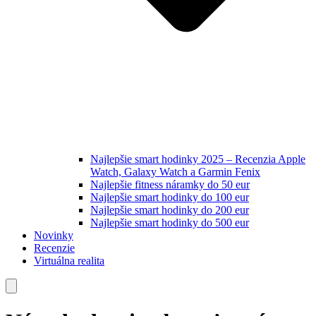
Najlepšie smart hodinky 2025 – Recenzia Apple
Watch, Galaxy Watch a Garmin Fenix
Najlepšie fitness náramky do 50 eur
Najlepšie smart hodinky do 100 eur
Najlepšie smart hodinky do 200 eur
Najlepšie smart hodinky do 500 eur
Novinky
Recenzie
Virtuálna realita