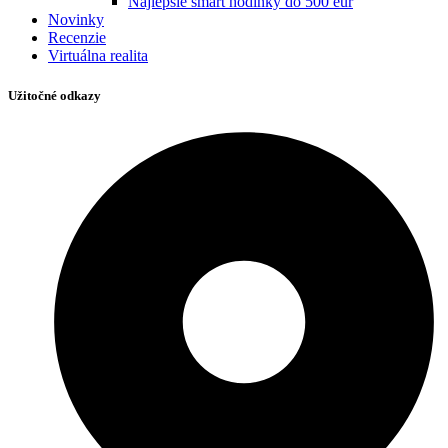
Najlepšie smart hodinky do 500 eur
Novinky
Recenzie
Virtuálna realita
Užitočné odkazy