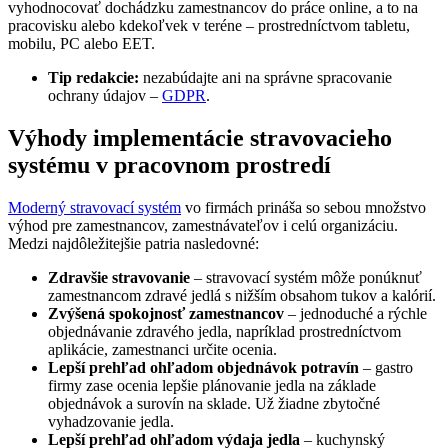
vyhodnocovať dochádzku zamestnancov do práce online, a to na
pracovisku alebo kdekoľvek v teréne – prostredníctvom tabletu,
mobilu, PC alebo EET.
Tip redakcie:
nezabúdajte ani na správne spracovanie
ochrany údajov –
GDPR
.
Výhody implementácie stravovacieho
systému v pracovnom prostredí
Moderný stravovací systém
vo firmách prináša so sebou množstvo
výhod pre zamestnancov, zamestnávateľov i celú organizáciu.
Medzi najdôležitejšie patria nasledovné:
Zdravšie stravovanie
– stravovací systém môže ponúknuť
zamestnancom zdravé jedlá s nižším obsahom tukov a kalórií.
Zvýšená spokojnosť zamestnancov
– jednoduché a rýchle
objednávanie zdravého jedla, napríklad prostredníctvom
aplikácie, zamestnanci určite ocenia.
Lepší prehľad ohľadom objednávok potravín
– gastro
firmy zase ocenia lepšie plánovanie jedla na základe
objednávok a surovín na sklade. Už žiadne zbytočné
vyhadzovanie jedla.
Lepší prehľad ohľadom výdaja jedla
– kuchynský