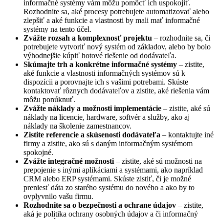
informačné systémy vám môžu pomôcť ich uspokojiť.
Rozhodnite sa, aké procesy potrebujete automatizovať alebo
zlepšiť a aké funkcie a vlastnosti by mali mať informačné
systémy na tento účel.
Zvážte rozsah a komplexnosť projektu
– rozhodnite sa, či
potrebujete vytvoriť nový systém od základov, alebo by bolo
výhodnejšie kúpiť hotové riešenie od dodávateľa.
Skúmajte trh a konkrétne informačné systémy
– zistite,
aké funkcie a vlastnosti informačných systémov sú k
dispozícii a porovnajte ich s vašimi potrebami. Skúste
kontaktovať rôznych dodávateľov a zistite, aké riešenia vám
môžu ponúknuť.
Zvážte náklady a možnosti implementácie
– zistite, aké sú
náklady na licencie, hardware, softvér a služby, ako aj
náklady na školenie zamestnancov.
Zistite referencie a skúsenosti dodávateľa
– kontaktujte iné
firmy a zistite, ako sú s daným informačným systémom
spokojné.
Zvážte integračné možnosti
– zistite, aké sú možnosti na
prepojenie s inými aplikáciami a systémami, ako napríklad
CRM alebo ERP systémami. Skúste zistiť, či je možné
preniesť dáta zo starého systému do nového a ako by to
ovplyvnilo vašu firmu.
Rozhodnite sa o bezpečnosti a ochrane údajov
– zistite,
aká je politika ochrany osobných údajov a či informačný