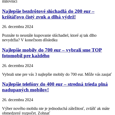
milovníci
Najlepšie bezdrôtové slúchadlá do 200 eur –
krištáľovo čistý zvuk a dlhá výdrž!
26. decembra 2024
Poznáte to neustále kupovanie slúchadiel, ktoré aj tak dlho
nevydržia? V konečnom dôsledku
Najlepšie mobily do 700 eur – vybrali sme TOP
fotomobil pre každého
26. decembra 2024
Vybrali sme pre vás 3 najlepšie mobily do 700 eur. Môže vás zaujať
Najlepšie telefóny do 400 eur – stredná trieda plná
nadupaných mobilov!
26. decembra 2024
Výber nového mobilu nie je jednoduchá záležitosť, zvlášť ak máte
obmedzený rozpočet. Zohnať