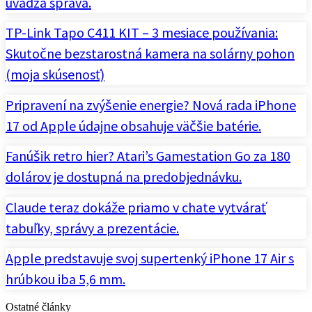
uvádza správa.
TP-Link Tapo C411 KIT – 3 mesiace používania:
Skutočne bezstarostná kamera na solárny pohon
(moja skúsenosť)
Pripravení na zvýšenie energie? Nová rada iPhone
17 od Apple údajne obsahuje väčšie batérie.
Fanúšik retro hier? Atari’s Gamestation Go za 180
dolárov je dostupná na predobjednávku.
Claude teraz dokáže priamo v chate vytvárať
tabuľky, správy a prezentácie.
Apple predstavuje svoj supertenký iPhone 17 Air s
hrúbkou iba 5,6 mm.
Ostatné články