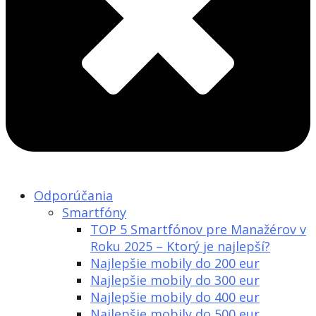
Odporúčania
Smartfóny
TOP 5 Smartfónov pre Manažérov v
Roku 2025 – Ktorý je najlepší?
Najlepšie mobily do 200 eur
Najlepšie mobily do 300 eur
Najlepšie mobily do 400 eur
Najlepšie mobily do 500 eur