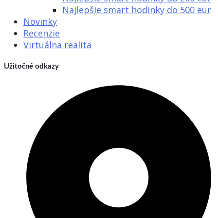
Najlepšie smart hodinky do 500 eur
Novinky
Recenzie
Virtuálna realita
Užitočné odkazy