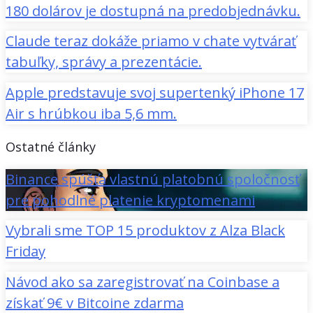
180 dolárov je dostupná na predobjednávku.
Claude teraz dokáže priamo v chate vytvárať
tabuľky, správy a prezentácie.
Apple predstavuje svoj supertenký iPhone 17
Air s hrúbkou iba 5,6 mm.
Ostatné články
Binance spúšťa vlastnú platobnú spoločnosť
pre pohodlné platenie kryptomenami
Vybrali sme TOP 15 produktov z Alza Black
Friday
Návod ako sa zaregistrovať na Coinbase a
získať 9€ v Bitcoine zdarma