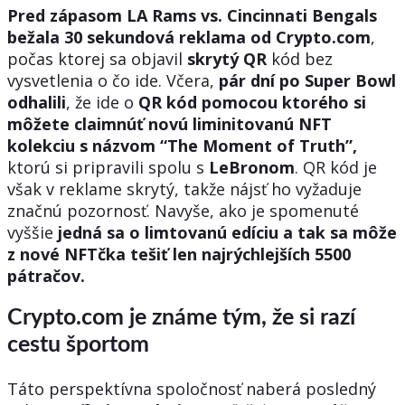
Pred zápasom LA Rams vs. Cincinnati Bengals
bežala 30 sekundová reklama od Crypto.com
,
počas ktorej sa objavil
skrytý QR
kód bez
vysvetlenia o čo ide. Včera,
pár dní po Super Bowl
odhalili
, že ide o
QR kód pomocou ktorého si
môžete claimnúť novú liminitovanú NFT
kolekciu s názvom “The Moment of Truth”,
ktorú si pripravili spolu s
LeBronom
. QR kód je
však v reklame skrytý, takže nájsť ho vyžaduje
značnú pozornosť. Navyše, ako je spomenuté
vyššie
jedná sa o limtovanú edíciu a tak sa môže
z nové NFTčka tešiť len najrýchlejších 5500
pátračov.
Crypto.com je známe tým, že si razí
cestu športom
Táto perspektívna spoločnosť naberá posledný