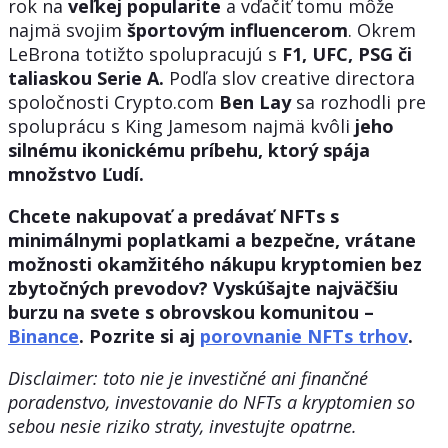
rok na
veľkej popularite
a vďačiť tomu môže
najmä svojim
športovým influencerom
. Okrem
LeBrona totižto spolupracujú s
F1, UFC, PSG či
taliaskou Serie A.
Podľa slov creative directora
spoločnosti Crypto.com
Ben Lay
sa rozhodli pre
spoluprácu s King Jamesom najmä kvôli
jeho
silnému ikonickému príbehu, ktorý spája
množstvo Ľudí.
Chcete nakupovať a predávať NFTs s
minimálnymi poplatkami a bezpečne, vrátane
možnosti okamžitého nákupu kryptomien bez
zbytočných prevodov? Vyskúšajte najväčšiu
burzu na svete s obrovskou komunitou –
Binance
. Pozrite si aj
porovnanie NFTs trhov
.
Disclaimer: toto nie je investičné ani finančné
poradenstvo, investovanie do NFTs a kryptomien so
sebou nesie riziko straty, investujte opatrne.